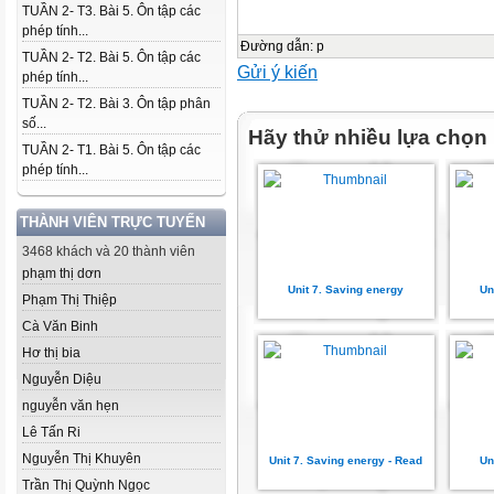
TUẦN 2- T3. Bài 5. Ôn tập các
phép tính...
Đường dẫn
:
p
TUẦN 2- T2. Bài 5. Ôn tập các
Gửi ý kiến
phép tính...
TUẦN 2- T2. Bài 3. Ôn tập phân
số...
Hãy thử nhiều lựa chọn
TUẦN 2- T1. Bài 5. Ôn tập các
phép tính...
THÀNH VIÊN TRỰC TUYẾN
3468 khách và 20 thành viên
phạm thị dơn
Unit 7. Saving energy
Un
Phạm Thị Thiệp
Cà Văn Binh
Hơ thị bia
Nguyễn Diệu
nguyễn văn hẹn
Lê Tấn Ri
Nguyễn Thị Khuyên
Unit 7. Saving energy - Read
Un
Trần Thị Quỳnh Ngọc