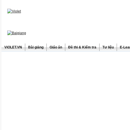
ViOLET.VN
Bài giảng
Giáo án
Đề thi & Kiểm tra
Tư liệu
E-Lea