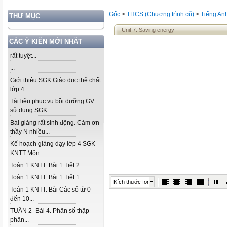
Gốc
>
THCS (Chương trình cũ)
>
Tiếng An
THƯ MỤC
Unit 7. Saving energy
CÁC Ý KIẾN MỚI NHẤT
rất tuyệt...
...
Giới thiệu SGK Giáo dục thể chất
lớp 4...
Tài liệu phục vụ bồi dưỡng GV
sử dụng SGK...
Bài giảng rất sinh động. Cảm ơn
thầy N nhiều...
Kế hoạch giảng dạy lớp 4 SGK -
KNTT Môn...
Toán 1 KNTT. Bài 1 Tiết 2....
Toán 1 KNTT. Bài 1 Tiết 1....
Kích thước font
Toán 1 KNTT. Bài Các số từ 0
đến 10...
TUẦN 2- Bài 4. Phân số thập
phân...