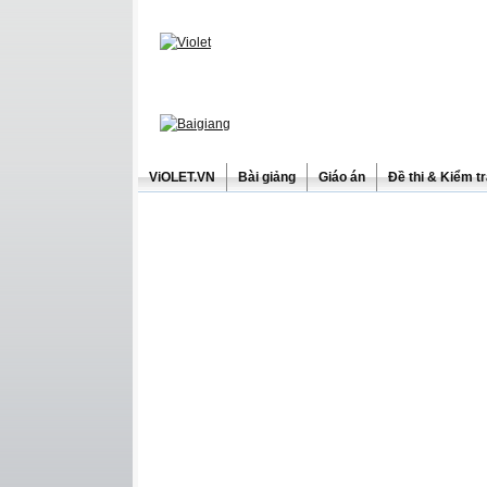
ViOLET.VN
Bài giảng
Giáo án
Đề thi & Kiểm t