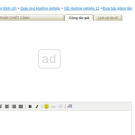
 trình cũ)
>
Giáo dục Hướng nghiệp
>
GD Hướng nghiệp 11
>
Đưa bài giảng lên
 PHÁP CHIẾT CÀNH
Cùng tác giả
Lịch sử tải về
ad