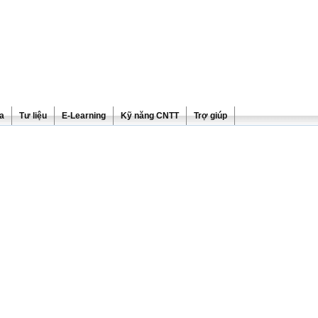
ra
Tư liệu
E-Learning
Kỹ năng CNTT
Trợ giúp