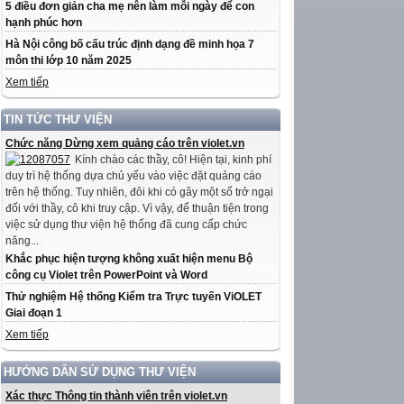
5 điều đơn giản cha mẹ nên làm mỗi ngày để con
hạnh phúc hơn
Hà Nội công bố cấu trúc định dạng đề minh họa 7
môn thi lớp 10 năm 2025
Xem tiếp
TIN TỨC THƯ VIỆN
Chức năng Dừng xem quảng cáo trên violet.vn
Kính chào các thầy, cô! Hiện tại, kinh phí
duy trì hệ thống dựa chủ yếu vào việc đặt quảng cáo
trên hệ thống. Tuy nhiên, đôi khi có gây một số trở ngại
đối với thầy, cô khi truy cập. Vì vậy, để thuận tiện trong
việc sử dụng thư viện hệ thống đã cung cấp chức
năng...
Khắc phục hiện tượng không xuất hiện menu Bộ
công cụ Violet trên PowerPoint và Word
Thử nghiệm Hệ thống Kiểm tra Trực tuyến ViOLET
Giai đoạn 1
Xem tiếp
HƯỚNG DẪN SỬ DỤNG THƯ VIỆN
Xác thực Thông tin thành viên trên violet.vn