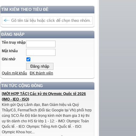
TÌM KIẾM THEO TIÊU ĐỀ
ĐĂNG NHẬP
Tên truy nhập
Mật khẩu
Ghi nhớ
Quên mật khẩu
ĐK thành viên
TIN TỨC CỘNG ĐỒNG
[MỜI HỢP TÁC] Các kỳ thi Olympic Quốc tế 2026
(IMO - IEO - ISO)
Kính gửi Quý Lãnh đạo, Ban Giám hiệu và Quý
Thầy/Cô, FermatTech (Đối tác Google tại VN) phối hợp
cùng SCO Ấn Độ trân trọng kính mời tham gia 3 kỳ thi
uy tín dành cho HS từ lớp 1 - 12: - IMO: Olympic Toán
Quốc tế. - IEO: Olympic Tiếng Anh Quốc tế. - ISO:
Olympic Khoa học...