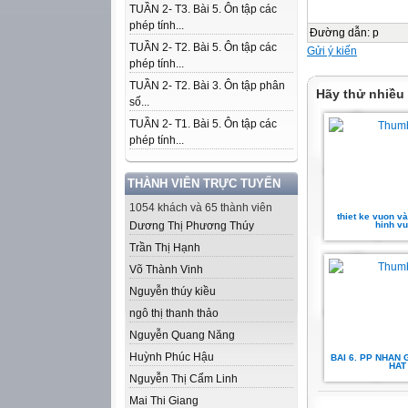
TUẦN 2- T3. Bài 5. Ôn tập các
phép tính...
Đường dẫn
:
p
TUẦN 2- T2. Bài 5. Ôn tập các
Gửi ý kiến
phép tính...
TUẦN 2- T2. Bài 3. Ôn tập phân
Hãy thử nhiều
số...
TUẦN 2- T1. Bài 5. Ôn tập các
phép tính...
THÀNH VIÊN TRỰC TUYẾN
1054 khách và 65 thành viên
thiet ke vuon v
Dương Thị Phương Thúy
hinh v
Trần Thị Hạnh
Võ Thành Vinh
Nguyễn thúy kiều
ngô thị thanh thảo
Nguyễn Quang Năng
Huỳnh Phúc Hậu
BAI 6. PP NHAN
HAT
Nguyễn Thị Cẩm Linh
Mai Thi Giang