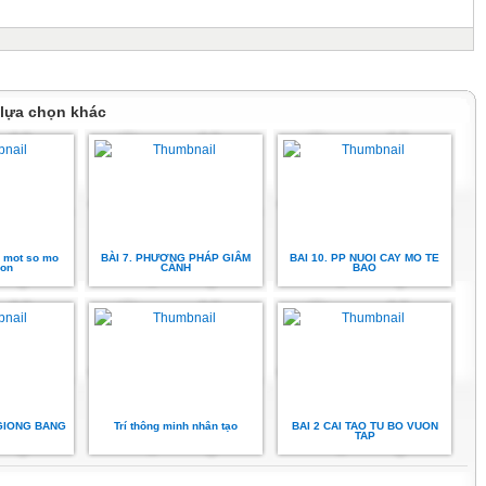
 lựa chọn khác
à mot so mo
BÀI 7. PHƯƠNG PHÁP GIÂM
BAI 10. PP NUOI CAY MO TE
uon
CÀNH
BAO
 GIONG BANG
Trí thông minh nhân tạo
BAI 2 CAI TAO TU BO VUON
TAP