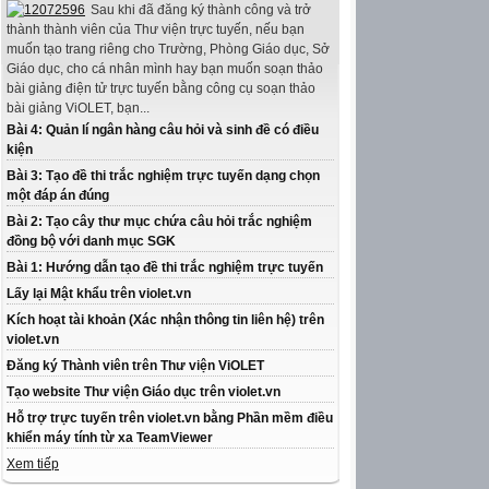
Sau khi đã đăng ký thành công và trở
thành thành viên của Thư viện trực tuyến, nếu bạn
muốn tạo trang riêng cho Trường, Phòng Giáo dục, Sở
Giáo dục, cho cá nhân mình hay bạn muốn soạn thảo
bài giảng điện tử trực tuyến bằng công cụ soạn thảo
bài giảng ViOLET, bạn...
Bài 4: Quản lí ngân hàng câu hỏi và sinh đề có điều
kiện
Bài 3: Tạo đề thi trắc nghiệm trực tuyến dạng chọn
một đáp án đúng
Bài 2: Tạo cây thư mục chứa câu hỏi trắc nghiệm
đồng bộ với danh mục SGK
Bài 1: Hướng dẫn tạo đề thi trắc nghiệm trực tuyến
Lấy lại Mật khẩu trên violet.vn
Kích hoạt tài khoản (Xác nhận thông tin liên hệ) trên
violet.vn
Đăng ký Thành viên trên Thư viện ViOLET
Tạo website Thư viện Giáo dục trên violet.vn
Hỗ trợ trực tuyến trên violet.vn bằng Phần mềm điều
khiển máy tính từ xa TeamViewer
Xem tiếp