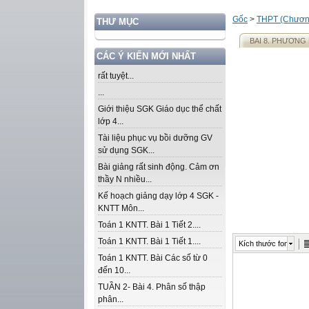
Gốc
>
THPT (Chương
THƯ MỤC
BAI 8. PHƯƠNG
CÁC Ý KIẾN MỚI NHẤT
rất tuyệt...
...
Giới thiệu SGK Giáo dục thể chất
lớp 4...
Tài liệu phục vụ bồi dưỡng GV
sử dụng SGK...
Bài giảng rất sinh động. Cảm ơn
thầy N nhiều...
Kế hoạch giảng dạy lớp 4 SGK -
KNTT Môn...
Toán 1 KNTT. Bài 1 Tiết 2....
Toán 1 KNTT. Bài 1 Tiết 1....
Kích thước font
Toán 1 KNTT. Bài Các số từ 0
đến 10...
TUẦN 2- Bài 4. Phân số thập
phân...