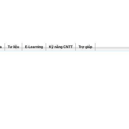
ra
Tư liệu
E-Learning
Kỹ năng CNTT
Trợ giúp