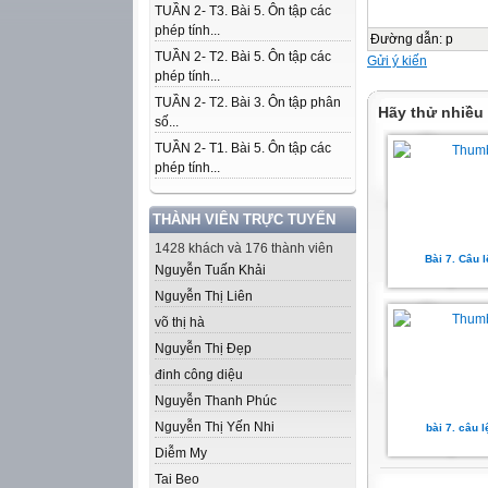
TUẦN 2- T3. Bài 5. Ôn tập các
phép tính...
Đường dẫn
:
p
TUẦN 2- T2. Bài 5. Ôn tập các
Gửi ý kiến
phép tính...
TUẦN 2- T2. Bài 3. Ôn tập phân
Hãy thử nhiều
số...
TUẦN 2- T1. Bài 5. Ôn tập các
phép tính...
THÀNH VIÊN TRỰC TUYẾN
1428 khách và 176 thành viên
Bài 7. Câu 
Nguyễn Tuấn Khải
Nguyễn Thị Liên
võ thị hà
Nguyễn Thị Đẹp
đinh công diệu
Nguyễn Thanh Phúc
Nguyễn Thị Yến Nhi
bài 7. câu l
Diễm My
Tai Beo