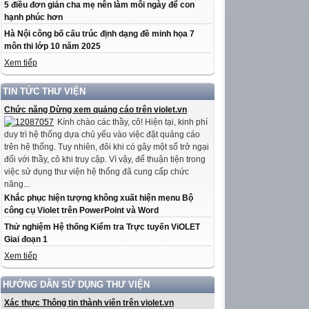
5 điều đơn giản cha mẹ nên làm mỗi ngày để con
hạnh phúc hơn
Hà Nội công bố cấu trúc định dạng đề minh họa 7
môn thi lớp 10 năm 2025
Xem tiếp
TIN TỨC THƯ VIỆN
Chức năng Dừng xem quảng cáo trên violet.vn
Kính chào các thầy, cô! Hiện tại, kinh phí
duy trì hệ thống dựa chủ yếu vào việc đặt quảng cáo
trên hệ thống. Tuy nhiên, đôi khi có gây một số trở ngại
đối với thầy, cô khi truy cập. Vì vậy, để thuận tiện trong
việc sử dụng thư viện hệ thống đã cung cấp chức
năng...
Khắc phục hiện tượng không xuất hiện menu Bộ
công cụ Violet trên PowerPoint và Word
Thử nghiệm Hệ thống Kiểm tra Trực tuyến ViOLET
Giai đoạn 1
Xem tiếp
HƯỚNG DẪN SỬ DỤNG THƯ VIỆN
Xác thực Thông tin thành viên trên violet.vn