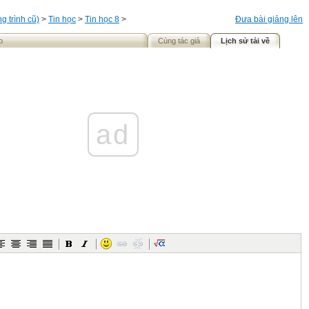
 trình cũ)
>
Tin học
>
Tin học 8
>
Đưa bài giảng lên
p
Cùng tác giả
Lịch sử tải về
ad