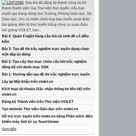
Sau khi đã đăng ký thành công và trở
thành thành viên của Thư viện trực tuyến, nếu bạn
muốn tạo trang riêng cho Trường, Phòng Giáo dục, Sở
Giáo dục, cho cá nhân mình hay bạn muốn soạn thảo
bài giảng điện tử trực tuyến bằng công cụ soạn thảo
bài giảng ViOLET, bạn...
Bài 4: Quản lí ngân hàng câu hỏi và sinh đề có điều
kiện
Bài 3: Tạo đề thi trắc nghiệm trực tuyến dạng chọn
một đáp án đúng
Bài 2: Tạo cây thư mục chứa câu hỏi trắc nghiệm
đồng bộ với danh mục SGK
Bài 1: Hướng dẫn tạo đề thi trắc nghiệm trực tuyến
Lấy lại Mật khẩu trên violet.vn
Kích hoạt tài khoản (Xác nhận thông tin liên hệ) trên
violet.vn
Đăng ký Thành viên trên Thư viện ViOLET
Tạo website Thư viện Giáo dục trên violet.vn
Hỗ trợ trực tuyến trên violet.vn bằng Phần mềm điều
khiển máy tính từ xa TeamViewer
Xem tiếp