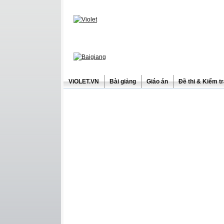
ViOLET.VN
Bài giảng
Giáo án
Đề thi & Kiểm t