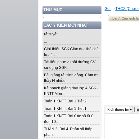
Gốc
>
THCS (Chương
THƯ MỤC
Bài 7. Câu lệnh lặ
CÁC Ý KIẾN MỚI NHẤT
rất tuyệt...
...
Giới thiệu SGK Giáo dục thể chất
lớp 4...
Tài liệu phục vụ bồi dưỡng GV
sử dụng SGK...
Bài giảng rất sinh động. Cảm ơn
thầy N nhiều...
Kế hoạch giảng dạy lớp 4 SGK -
KNTT Môn...
Toán 1 KNTT. Bài 1 Tiết 2....
Toán 1 KNTT. Bài 1 Tiết 1....
Kích thước font
Toán 1 KNTT. Bài Các số từ 0
đến 10...
TUẦN 2- Bài 4. Phân số thập
phân...