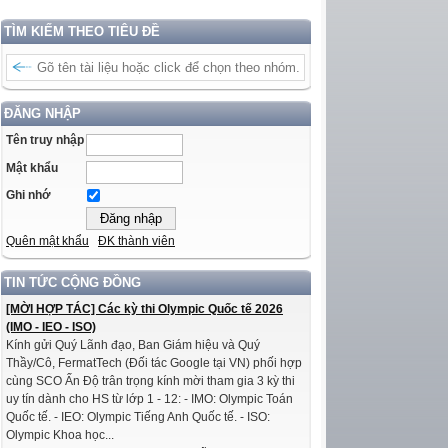
TÌM KIẾM THEO TIÊU ĐỀ
ĐĂNG NHẬP
Tên truy nhập
Mật khẩu
Ghi nhớ
Quên mật khẩu
ĐK thành viên
TIN TỨC CỘNG ĐỒNG
[MỜI HỢP TÁC] Các kỳ thi Olympic Quốc tế 2026
(IMO - IEO - ISO)
Kính gửi Quý Lãnh đạo, Ban Giám hiệu và Quý
Thầy/Cô, FermatTech (Đối tác Google tại VN) phối hợp
cùng SCO Ấn Độ trân trọng kính mời tham gia 3 kỳ thi
uy tín dành cho HS từ lớp 1 - 12: - IMO: Olympic Toán
Quốc tế. - IEO: Olympic Tiếng Anh Quốc tế. - ISO:
Olympic Khoa học...