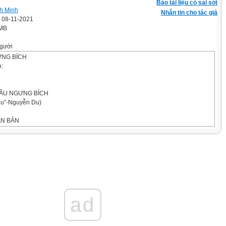
Báo tài liệu có sai sót
h Minh
Nhắn tin cho tác giả
' 08-11-2021
 MB
gười
ƯNG BÍCH
n:
 LẦU NGƯNG BÍCH
iều”-Nguyễn Du)
ĂN BẢN
chú thích:
 THÍCH SAU
ad
n, ý nói cấm cung; ở đây chỉ việc Kiều bị giam lỏng.