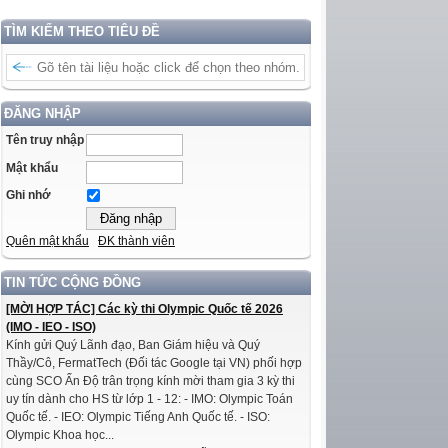
TÌM KIẾM THEO TIÊU ĐỀ
ĐĂNG NHẬP
Tên truy nhập
Mật khẩu
Ghi nhớ
Quên mật khẩu
ĐK thành viên
TIN TỨC CỘNG ĐỒNG
[MỜI HỢP TÁC] Các kỳ thi Olympic Quốc tế 2026
(IMO - IEO - ISO)
Kính gửi Quý Lãnh đạo, Ban Giám hiệu và Quý
Thầy/Cô, FermatTech (Đối tác Google tại VN) phối hợp
cùng SCO Ấn Độ trân trọng kính mời tham gia 3 kỳ thi
uy tín dành cho HS từ lớp 1 - 12: - IMO: Olympic Toán
Quốc tế. - IEO: Olympic Tiếng Anh Quốc tế. - ISO:
Olympic Khoa học...