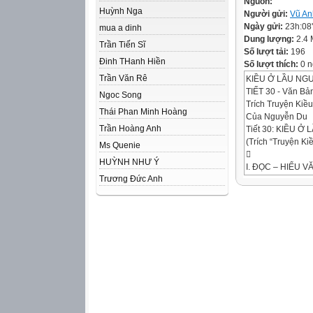
Nguồn:
Huỳnh Nga
Người gửi:
Vũ An
Ngày gửi:
23h:08
mua a dinh
Dung lượng:
2.4
Trần Tiến Sĩ
Số lượt tải:
196
Đinh THanh Hiền
Số lượt thích:
0 n
Trần Văn Rê
KIỀU Ở LẦU NG
TIẾT 30 - Văn Bả
Ngoc Song
Trích Truyện Kiều
Thái Phan Minh Hoàng
Của Nguyễn Du
Trần Hoàng Anh
Tiết 30: KIỀU Ở
(Trích “Truyện K
Ms Quenie

HUỲNH NHƯ Ý
I. ĐỌC – HIỂU V
Trương Đức Anh
1. Đọc - tìm hiểu 
LƯU Ý CÁC CHÚ
Khóa kín tuổi xuâ
1. Khóa xuân: