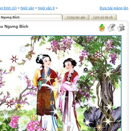
 trình cũ)
>
Ngữ văn
>
Ngữ văn 9
>
Đưa bài giảng lên
ầu Ngưng Bích
Cùng tác giả
Lịch sử tải về
lầu Ngưng Bích