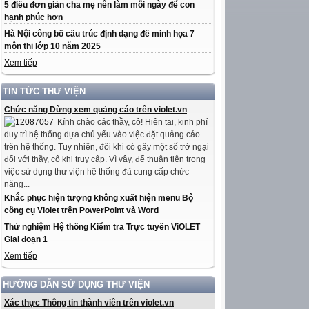
5 điều đơn giản cha mẹ nên làm mỗi ngày để con
hạnh phúc hơn
Hà Nội công bố cấu trúc định dạng đề minh họa 7
môn thi lớp 10 năm 2025
Xem tiếp
TIN TỨC THƯ VIỆN
Chức năng Dừng xem quảng cáo trên violet.vn
Kính chào các thầy, cô! Hiện tại, kinh phí
duy trì hệ thống dựa chủ yếu vào việc đặt quảng cáo
trên hệ thống. Tuy nhiên, đôi khi có gây một số trở ngại
đối với thầy, cô khi truy cập. Vì vậy, để thuận tiện trong
việc sử dụng thư viện hệ thống đã cung cấp chức
năng...
Khắc phục hiện tượng không xuất hiện menu Bộ
công cụ Violet trên PowerPoint và Word
Thử nghiệm Hệ thống Kiểm tra Trực tuyến ViOLET
Giai đoạn 1
Xem tiếp
HƯỚNG DẪN SỬ DỤNG THƯ VIỆN
Xác thực Thông tin thành viên trên violet.vn