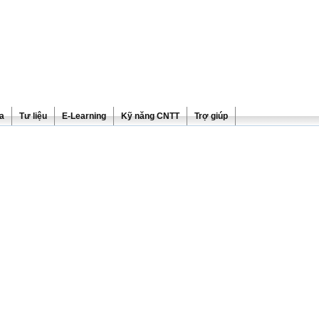
ra
Tư liệu
E-Learning
Kỹ năng CNTT
Trợ giúp