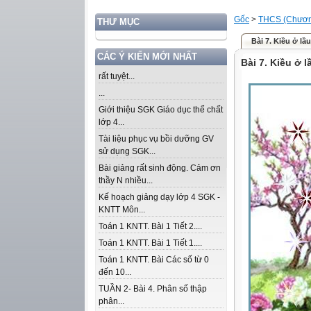
Gốc
>
THCS (Chương
THƯ MỤC
Bài 7. Kiều ở l
CÁC Ý KIẾN MỚI NHẤT
Bài 7. Kiều ở 
rất tuyệt...
...
Giới thiệu SGK Giáo dục thể chất
lớp 4...
Tài liệu phục vụ bồi dưỡng GV
sử dụng SGK...
Bài giảng rất sinh động. Cảm ơn
thầy N nhiều...
Kế hoạch giảng dạy lớp 4 SGK -
KNTT Môn...
Toán 1 KNTT. Bài 1 Tiết 2....
Toán 1 KNTT. Bài 1 Tiết 1....
Toán 1 KNTT. Bài Các số từ 0
đến 10...
TUẦN 2- Bài 4. Phân số thập
phân...