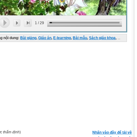
1
/
29
g nội dung:
Bài giảng
,
Giáo án
,
E-learning
,
Bài mẫu
,
Sách giáo khoa
,
...
ợc thẩm định
)
Nhấn vào đây để tải về