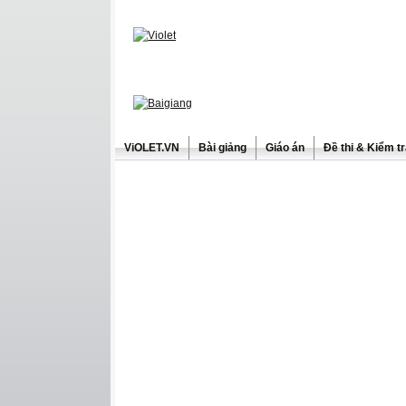
ViOLET.VN
Bài giảng
Giáo án
Đề thi & Kiểm t