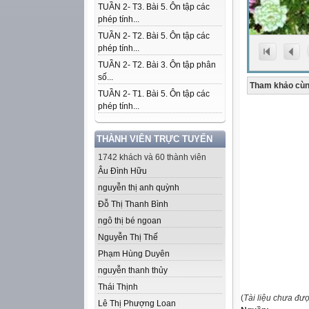
TUẦN 2- T3. Bài 5. Ôn tập các
phép tính...
TUẦN 2- T2. Bài 5. Ôn tập các
phép tính...
TUẦN 2- T2. Bài 3. Ôn tập phân
số...
Tham khảo cùn
TUẦN 2- T1. Bài 5. Ôn tập các
phép tính...
THÀNH VIÊN TRỰC TUYẾN
1742 khách và 60 thành viên
Âu Đình Hữu
nguyễn thị anh quỳnh
Đỗ Thị Thanh Bình
ngô thị bé ngoan
Nguyễn Thị Thế
Phạm Hùng Duyên
nguyễn thanh thủy
Thái Thịnh
(
Tài liệu chưa đư
Lê Thị Phượng Loan