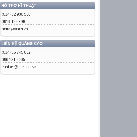
HỖ TRỢ KĨ THUẬT
(024) 62 930 536
0919 124 899
hotro@violet.vn
LIÊN HỆ QUẢNG CÁO
(024) 66 745 632
096 181 2005
contact@bachkim.vn