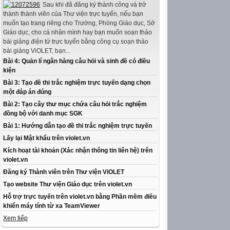
Sau khi đã đăng ký thành công và trở
thành thành viên của Thư viện trực tuyến, nếu bạn
muốn tạo trang riêng cho Trường, Phòng Giáo dục, Sở
Giáo dục, cho cá nhân mình hay bạn muốn soạn thảo
bài giảng điện tử trực tuyến bằng công cụ soạn thảo
bài giảng ViOLET, bạn...
Bài 4: Quản lí ngân hàng câu hỏi và sinh đề có điều
kiện
Bài 3: Tạo đề thi trắc nghiệm trực tuyến dạng chọn
một đáp án đúng
Bài 2: Tạo cây thư mục chứa câu hỏi trắc nghiệm
đồng bộ với danh mục SGK
Bài 1: Hướng dẫn tạo đề thi trắc nghiệm trực tuyến
Lấy lại Mật khẩu trên violet.vn
Kích hoạt tài khoản (Xác nhận thông tin liên hệ) trên
violet.vn
Đăng ký Thành viên trên Thư viện ViOLET
Tạo website Thư viện Giáo dục trên violet.vn
Hỗ trợ trực tuyến trên violet.vn bằng Phần mềm điều
khiển máy tính từ xa TeamViewer
Xem tiếp