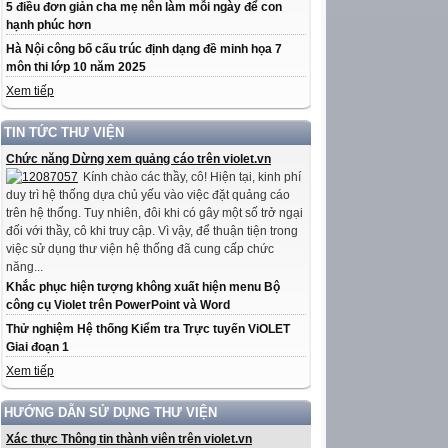
5 điều đơn giản cha mẹ nên làm mỗi ngày để con
hạnh phúc hơn
Hà Nội công bố cấu trúc định dạng đề minh họa 7
môn thi lớp 10 năm 2025
Xem tiếp
TIN TỨC THƯ VIỆN
Chức năng Dừng xem quảng cáo trên violet.vn
Kính chào các thầy, cô! Hiện tại, kinh phí
duy trì hệ thống dựa chủ yếu vào việc đặt quảng cáo
trên hệ thống. Tuy nhiên, đôi khi có gây một số trở ngại
đối với thầy, cô khi truy cập. Vì vậy, để thuận tiện trong
việc sử dụng thư viện hệ thống đã cung cấp chức
năng...
Khắc phục hiện tượng không xuất hiện menu Bộ
công cụ Violet trên PowerPoint và Word
Thử nghiệm Hệ thống Kiểm tra Trực tuyến ViOLET
Giai đoạn 1
Xem tiếp
HƯỚNG DẪN SỬ DỤNG THƯ VIỆN
Xác thực Thông tin thành viên trên violet.vn