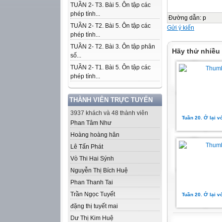
TUẦN 2- T3. Bài 5. Ôn tập các
phép tính...
Đường dẫn
:
p
TUẦN 2- T2. Bài 5. Ôn tập các
Gửi ý kiến
phép tính...
TUẦN 2- T2. Bài 3. Ôn tập phân
Hãy thử nhiều
số...
TUẦN 2- T1. Bài 5. Ôn tập các
phép tính...
THÀNH VIÊN TRỰC TUYẾN
3937 khách và 48 thành viên
Tuần 20. Ở lại v
Phan Tâm Như
Hoàng hoàng hân
Lê Tấn Phát
Vò Thi Hai Sýnh
Nguyễn Thị Bích Huệ
Phan Thanh Tai
Trần Ngọc Tuyết
Tuần 20. Ở lại v
đặng thị tuyết mai
Dư Thị Kim Huệ