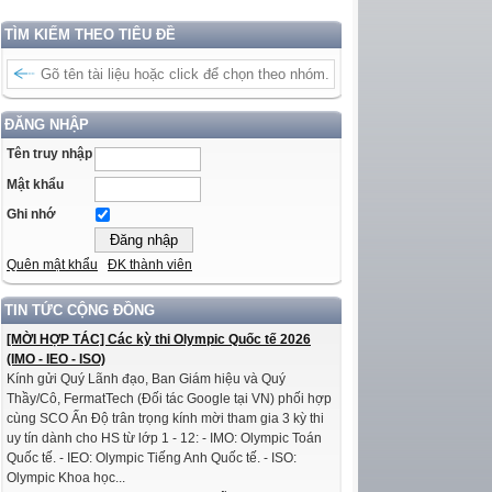
TÌM KIẾM THEO TIÊU ĐỀ
ĐĂNG NHẬP
Tên truy nhập
Mật khẩu
Ghi nhớ
Quên mật khẩu
ĐK thành viên
TIN TỨC CỘNG ĐỒNG
[MỜI HỢP TÁC] Các kỳ thi Olympic Quốc tế 2026
(IMO - IEO - ISO)
Kính gửi Quý Lãnh đạo, Ban Giám hiệu và Quý
Thầy/Cô, FermatTech (Đối tác Google tại VN) phối hợp
cùng SCO Ấn Độ trân trọng kính mời tham gia 3 kỳ thi
uy tín dành cho HS từ lớp 1 - 12: - IMO: Olympic Toán
Quốc tế. - IEO: Olympic Tiếng Anh Quốc tế. - ISO:
Olympic Khoa học...