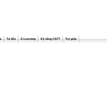
ra
Tư liệu
E-Learning
Kỹ năng CNTT
Trợ giúp