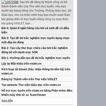
Sau khi đã đăng ký thành công và trở
thành thành viên của Thư viện trực tuyến, nếu bạn
muốn tạo trang riêng cho Trường, Phòng Giáo dục, Sở
Giáo dục, cho cá nhân mình hay bạn muốn soạn thảo
bài giảng điện tử trực tuyến bằng công cụ soạn thảo
bài giảng ViOLET, bạn...
Bài 4: Quản lí ngân hàng câu hỏi và sinh đề có điều
kiện
Bài 3: Tạo đề thi trắc nghiệm trực tuyến dạng chọn
một đáp án đúng
Bài 2: Tạo cây thư mục chứa câu hỏi trắc nghiệm
đồng bộ với danh mục SGK
Bài 1: Hướng dẫn tạo đề thi trắc nghiệm trực tuyến
Lấy lại Mật khẩu trên violet.vn
Kích hoạt tài khoản (Xác nhận thông tin liên hệ) trên
violet.vn
Đăng ký Thành viên trên Thư viện ViOLET
Tạo website Thư viện Giáo dục trên violet.vn
Hỗ trợ trực tuyến trên violet.vn bằng Phần mềm điều
khiển máy tính từ xa TeamViewer
Xem tiếp