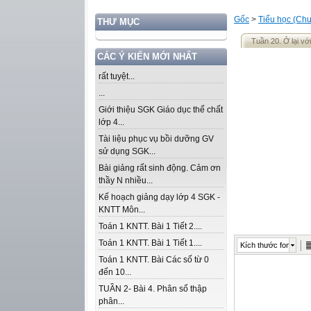
Gốc
>
Tiểu học (Chư
THƯ MỤC
Tuần 20. Ở lại vớ
CÁC Ý KIẾN MỚI NHẤT
rất tuyệt...
...
Giới thiệu SGK Giáo dục thể chất
lớp 4...
Tài liệu phục vụ bồi dưỡng GV
sử dụng SGK...
Bài giảng rất sinh động. Cảm ơn
thầy N nhiều...
Kế hoạch giảng dạy lớp 4 SGK -
KNTT Môn...
Toán 1 KNTT. Bài 1 Tiết 2....
Toán 1 KNTT. Bài 1 Tiết 1....
Kích thước font
Toán 1 KNTT. Bài Các số từ 0
đến 10...
TUẦN 2- Bài 4. Phân số thập
phân...