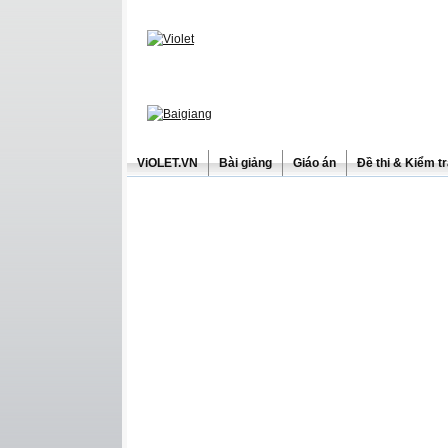
ViOLET.VN
Bài giảng
Giáo án
Đề thi & Kiểm t