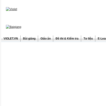
ViOLET.VN
Bài giảng
Giáo án
Đề thi & Kiểm tra
Tư liệu
E-Lea