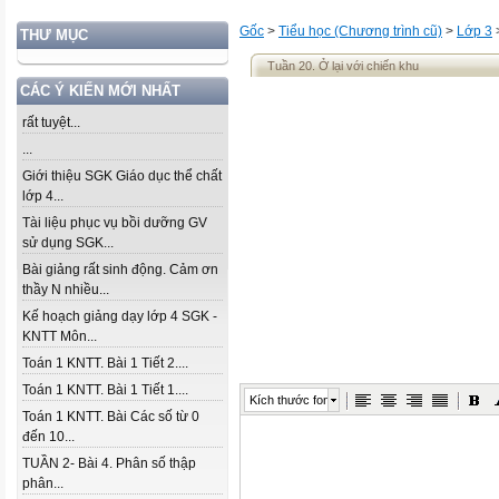
Gốc
>
Tiểu học (Chương trình cũ)
>
Lớp 3
THƯ MỤC
Tuần 20. Ở lại với chiến khu
CÁC Ý KIẾN MỚI NHẤT
rất tuyệt...
...
Giới thiệu SGK Giáo dục thể chất
lớp 4...
Tài liệu phục vụ bồi dưỡng GV
sử dụng SGK...
Bài giảng rất sinh động. Cảm ơn
thầy N nhiều...
Kế hoạch giảng dạy lớp 4 SGK -
KNTT Môn...
Toán 1 KNTT. Bài 1 Tiết 2....
Toán 1 KNTT. Bài 1 Tiết 1....
Kích thước font
Toán 1 KNTT. Bài Các số từ 0
đến 10...
TUẦN 2- Bài 4. Phân số thập
phân...