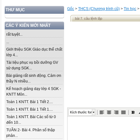
Gốc
>
THCS (Chương trình cũ)
>
Tin học
THƯ MỤC
bài 7. câu lệnh lặp
CÁC Ý KIẾN MỚI NHẤT
rất tuyệt...
...
Giới thiệu SGK Giáo dục thể chất
lớp 4...
Tài liệu phục vụ bồi dưỡng GV
sử dụng SGK...
Bài giảng rất sinh động. Cảm ơn
thầy N nhiều...
Kế hoạch giảng dạy lớp 4 SGK -
KNTT Môn...
Toán 1 KNTT. Bài 1 Tiết 2....
Toán 1 KNTT. Bài 1 Tiết 1....
Kích thước font
Toán 1 KNTT. Bài Các số từ 0
đến 10...
TUẦN 2- Bài 4. Phân số thập
phân...