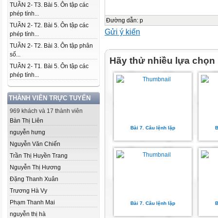
TUẦN 2- T3. Bài 5. Ôn tập các
phép tính...
Đường dẫn
:
p
TUẦN 2- T2. Bài 5. Ôn tập các
Gửi ý kiến
phép tính...
TUẦN 2- T2. Bài 3. Ôn tập phân
số...
Hãy thử nhiều lựa chọn
TUẦN 2- T1. Bài 5. Ôn tập các
phép tính...
THÀNH VIÊN TRỰC TUYẾN
969 khách và 17 thành viên
Bàn Thị Liên
Bài 7. Câu lệnh lặp
B
nguyễn hưng
Nguyễn Văn Chiến
Trần Thị Huyền Trang
Nguyễn Thị Hương
Đặng Thanh Xuân
Trương Hà Vy
Phạm Thanh Mai
Bài 7. Câu lệnh lặp
B
nguyễn thị hà