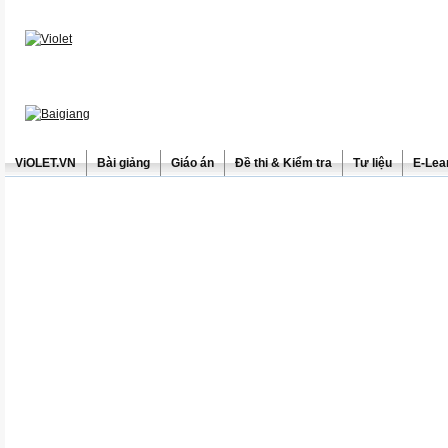
ViOLET.VN
Bài giảng
Giáo án
Đề thi & Kiểm tra
Tư liệu
E-Lea