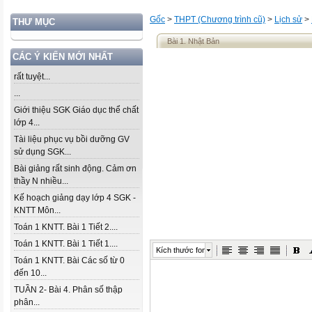
Gốc
>
THPT (Chương trình cũ)
>
Lịch sử
>
THƯ MỤC
Bài 1. Nhật Bản
CÁC Ý KIẾN MỚI NHẤT
rất tuyệt...
...
Giới thiệu SGK Giáo dục thể chất
lớp 4...
Tài liệu phục vụ bồi dưỡng GV
sử dụng SGK...
Bài giảng rất sinh động. Cảm ơn
thầy N nhiều...
Kế hoạch giảng dạy lớp 4 SGK -
KNTT Môn...
Toán 1 KNTT. Bài 1 Tiết 2....
Toán 1 KNTT. Bài 1 Tiết 1....
Kích thước font
Toán 1 KNTT. Bài Các số từ 0
đến 10...
TUẦN 2- Bài 4. Phân số thập
phân...