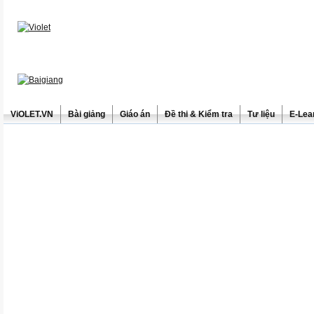
ViOLET.VN
Bài giảng
Giáo án
Đề thi & Kiểm tra
Tư liệu
E-Lea