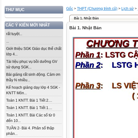
Gốc
>
THPT (Chương trình cũ)
>
Lịch sử
>
THƯ MỤC
Bài 1. Nhật Bản
CÁC Ý KIẾN MỚI NHẤT
Bài 1. Nhật Bản
rất tuyệt...
...
Giới thiệu SGK Giáo dục thể chất
lớp 4...
Tài liệu phục vụ bồi dưỡng GV
sử dụng SGK...
Bài giảng rất sinh động. Cảm ơn
thầy N nhiều...
Kế hoạch giảng dạy lớp 4 SGK -
KNTT Môn...
Toán 1 KNTT. Bài 1 Tiết 2....
Toán 1 KNTT. Bài 1 Tiết 1....
Toán 1 KNTT. Bài Các số từ 0
đến 10...
TUẦN 2- Bài 4. Phân số thập
phân...