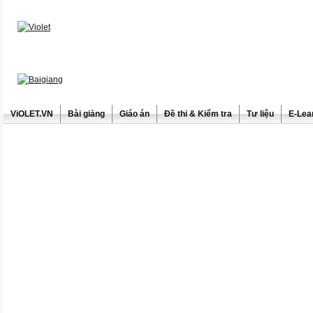
ViOLET.VN
Bài giảng
Giáo án
Đề thi & Kiểm tra
Tư liệu
E-Lea