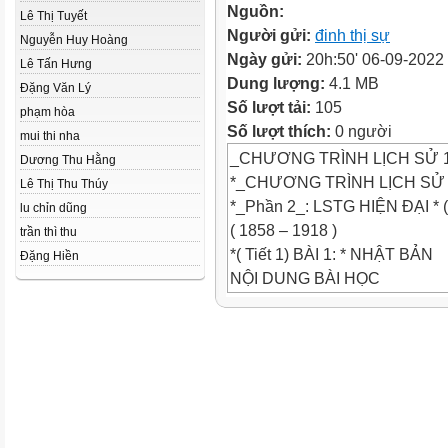
Nguồn:
Lê Thị Tuyết
Người gửi:
đinh thị sự
Nguyễn Huy Hoàng
Ngày gửi:
20h:50' 06-09-2022
Lê Tấn Hưng
Dung lượng:
4.1 MB
Đặng Văn Lý
Số lượt tải:
105
phạm hòa
Số lượt thích:
0 người
mui thi nha
_CHƯƠNG TRÌNH LỊCH SỬ 
Dương Thu Hằng
*_CHƯƠNG TRÌNH LỊCH SỬ 11
Lê Thị Thu Thúy
*_Phần 2_: LSTG HIỆN ĐẠI * (
lu chỉn dũng
( 1858 – 1918 )
trần thì thu
*( Tiết 1) BÀI 1: * NHẬT BẢN
Đặng Hiền
NỘI DUNG BÀI HỌC
*1. NHẬT BẢN TỪ ĐẦU TK XI
*2. CUỘC DUY TÂN MINH TR
*3. NB CHUYỂN SANG GIAI
1. nhật bản từ đầu thế kỷ XIX
* 1. nhật bản từ đầu thế kỷ XI
TẦNG LỚP NÔNG DÂN
- Nhật bản đứng trước hai sự 