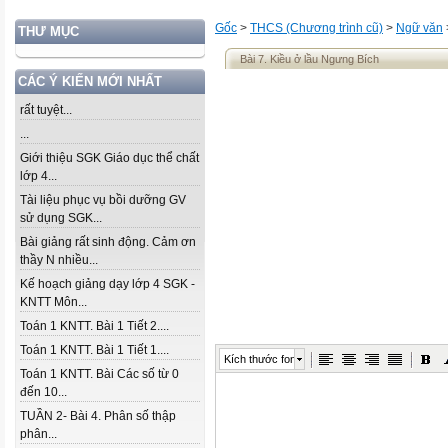
Gốc
>
THCS (Chương trình cũ)
>
Ngữ văn
THƯ MỤC
Bài 7. Kiều ở lầu Ngưng Bích
CÁC Ý KIẾN MỚI NHẤT
rất tuyệt...
...
Giới thiệu SGK Giáo dục thể chất
lớp 4...
Tài liệu phục vụ bồi dưỡng GV
sử dụng SGK...
Bài giảng rất sinh động. Cảm ơn
thầy N nhiều...
Kế hoạch giảng dạy lớp 4 SGK -
KNTT Môn...
Toán 1 KNTT. Bài 1 Tiết 2....
Toán 1 KNTT. Bài 1 Tiết 1....
Kích thước font
Toán 1 KNTT. Bài Các số từ 0
đến 10...
TUẦN 2- Bài 4. Phân số thập
phân...