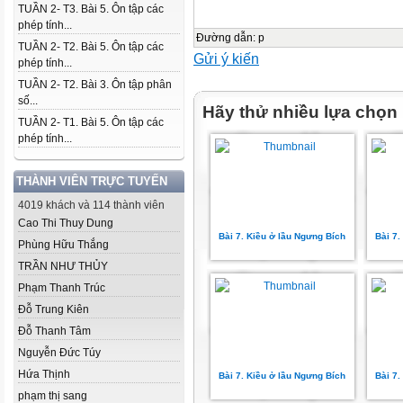
TUẦN 2- T3. Bài 5. Ôn tập các
phép tính...
Đường dẫn
:
p
TUẦN 2- T2. Bài 5. Ôn tập các
Gửi ý kiến
phép tính...
TUẦN 2- T2. Bài 3. Ôn tập phân
số...
Hãy thử nhiều lựa chọn
TUẦN 2- T1. Bài 5. Ôn tập các
phép tính...
THÀNH VIÊN TRỰC TUYẾN
4019 khách và 114 thành viên
Cao Thi Thuy Dung
Bài 7. Kiều ở lầu Ngưng Bích
Bài 7.
Phùng Hữu Thắng
TRẦN NHƯ THỦY
Phạm Thanh Trúc
Đỗ Trung Kiên
Đỗ Thanh Tâm
Nguyễn Đức Túy
Hứa Thịnh
Bài 7. Kiều ở lầu Ngưng Bích
Bài 7.
phạm thị sang