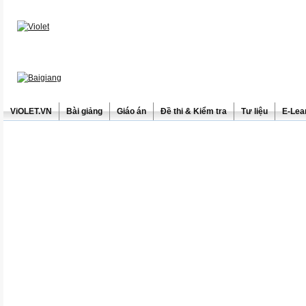
ViOLET.VN
Bài giảng
Giáo án
Đề thi & Kiểm tra
Tư liệu
E-Lea