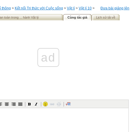
ổ thông
>
Kết nối Tri thức với Cuộc sống
>
Vật lí
>
Vật lí 10
>
Đưa bài giảng lên
an toàn trong ... hành Vật lý
Cùng tác giả
Lịch sử tải về
ad