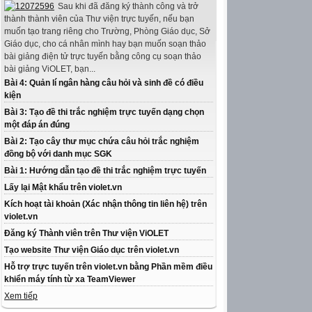
Sau khi đã đăng ký thành công và trở
thành thành viên của Thư viện trực tuyến, nếu bạn
muốn tạo trang riêng cho Trường, Phòng Giáo dục, Sở
Giáo dục, cho cá nhân mình hay bạn muốn soạn thảo
bài giảng điện tử trực tuyến bằng công cụ soạn thảo
bài giảng ViOLET, bạn...
Bài 4: Quản lí ngân hàng câu hỏi và sinh đề có điều
kiện
Bài 3: Tạo đề thi trắc nghiệm trực tuyến dạng chọn
một đáp án đúng
Bài 2: Tạo cây thư mục chứa câu hỏi trắc nghiệm
đồng bộ với danh mục SGK
Bài 1: Hướng dẫn tạo đề thi trắc nghiệm trực tuyến
Lấy lại Mật khẩu trên violet.vn
Kích hoạt tài khoản (Xác nhận thông tin liên hệ) trên
violet.vn
Đăng ký Thành viên trên Thư viện ViOLET
Tạo website Thư viện Giáo dục trên violet.vn
Hỗ trợ trực tuyến trên violet.vn bằng Phần mềm điều
khiển máy tính từ xa TeamViewer
Xem tiếp