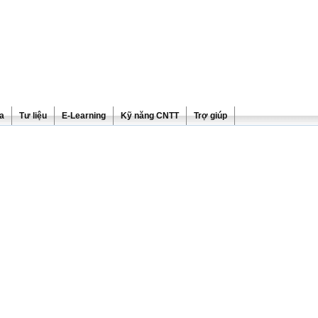
ra
Tư liệu
E-Learning
Kỹ năng CNTT
Trợ giúp