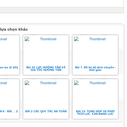
 lựa chọn khác
n toc (2 tiết)
Bài 32 LỰC HƯỚNG TÂM VÀ
Bài 7. Đồ thị độ dịch chuyển -
GIA TỐC HƯỚNG TÂM
thời gian
 6 - BÀI ... 2
BÀI 2 CÁC QUY TẮC AN TOÀN
BAI 13- TONG HOP VA PHAT
TICH LUC. CAN BANG LUC