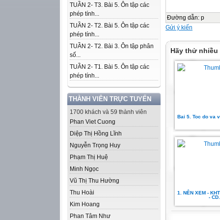
TUẦN 2- T3. Bài 5. Ôn tập các
phép tính...
Đường dẫn
:
p
TUẦN 2- T2. Bài 5. Ôn tập các
Gửi ý kiến
phép tính...
TUẦN 2- T2. Bài 3. Ôn tập phân
Hãy thử nhiều
số...
TUẦN 2- T1. Bài 5. Ôn tập các
phép tính...
THÀNH VIÊN TRỰC TUYẾN
1700 khách và 59 thành viên
Bai 5. Toc do va va
Phan Viet Cuong
Diệp Thị Hồng Lĩnh
Nguyễn Trọng Huy
Phạm Thị Huệ
Minh Ngọc
Vũ Thị Thu Hường
Thu Hoài
1. NÊN XEM - KHTN
- CD.
Kim Hoang
Phan Tâm Như