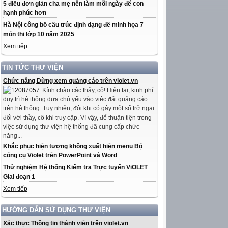
5 điều đơn giản cha mẹ nên làm mỗi ngày để con
hạnh phúc hơn
Hà Nội công bố cấu trúc định dạng đề minh họa 7
môn thi lớp 10 năm 2025
Xem tiếp
TIN TỨC THƯ VIỆN
Chức năng Dừng xem quảng cáo trên violet.vn
Kính chào các thầy, cô! Hiện tại, kinh phí
duy trì hệ thống dựa chủ yếu vào việc đặt quảng cáo
trên hệ thống. Tuy nhiên, đôi khi có gây một số trở ngại
đối với thầy, cô khi truy cập. Vì vậy, để thuận tiện trong
việc sử dụng thư viện hệ thống đã cung cấp chức
năng...
Khắc phục hiện tượng không xuất hiện menu Bộ
công cụ Violet trên PowerPoint và Word
Thử nghiệm Hệ thống Kiểm tra Trực tuyến ViOLET
Giai đoạn 1
Xem tiếp
HƯỚNG DẪN SỬ DỤNG THƯ VIỆN
Xác thực Thông tin thành viên trên violet.vn