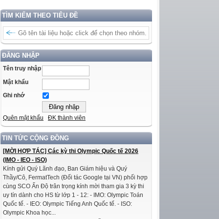
TÌM KIẾM THEO TIÊU ĐỀ
ĐĂNG NHẬP
Tên truy nhập
Mật khẩu
Ghi nhớ
Quên mật khẩu
ĐK thành viên
TIN TỨC CỘNG ĐỒNG
[MỜI HỢP TÁC] Các kỳ thi Olympic Quốc tế 2026
(IMO - IEO - ISO)
Kính gửi Quý Lãnh đạo, Ban Giám hiệu và Quý
Thầy/Cô, FermatTech (Đối tác Google tại VN) phối hợp
cùng SCO Ấn Độ trân trọng kính mời tham gia 3 kỳ thi
uy tín dành cho HS từ lớp 1 - 12: - IMO: Olympic Toán
Quốc tế. - IEO: Olympic Tiếng Anh Quốc tế. - ISO:
Olympic Khoa học...