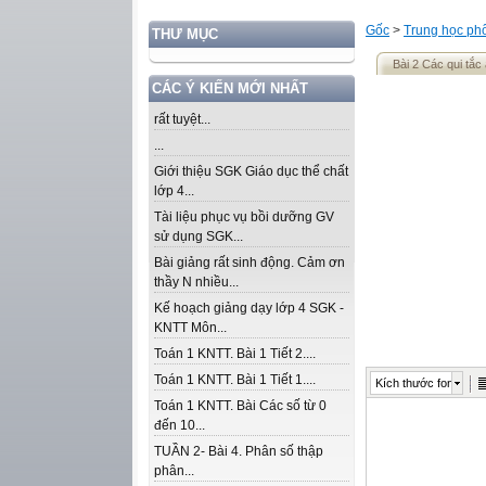
Gốc
>
Trung học ph
THƯ MỤC
Bài 2 Các qui tắc 
CÁC Ý KIẾN MỚI NHẤT
rất tuyệt...
...
Giới thiệu SGK Giáo dục thể chất
lớp 4...
Tài liệu phục vụ bồi dưỡng GV
sử dụng SGK...
Bài giảng rất sinh động. Cảm ơn
thầy N nhiều...
Kế hoạch giảng dạy lớp 4 SGK -
KNTT Môn...
Toán 1 KNTT. Bài 1 Tiết 2....
Toán 1 KNTT. Bài 1 Tiết 1....
Kích thước font
Toán 1 KNTT. Bài Các số từ 0
đến 10...
TUẦN 2- Bài 4. Phân số thập
phân...