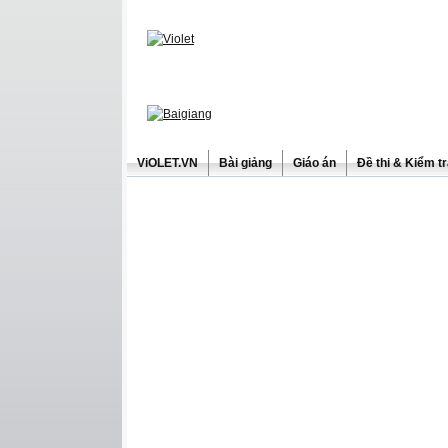
ViOLET.VN
Bài giảng
Giáo án
Đề thi & Kiểm t