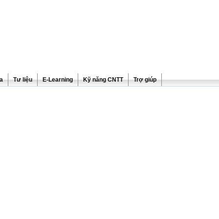
ra
Tư liệu
E-Learning
Kỹ năng CNTT
Trợ giúp