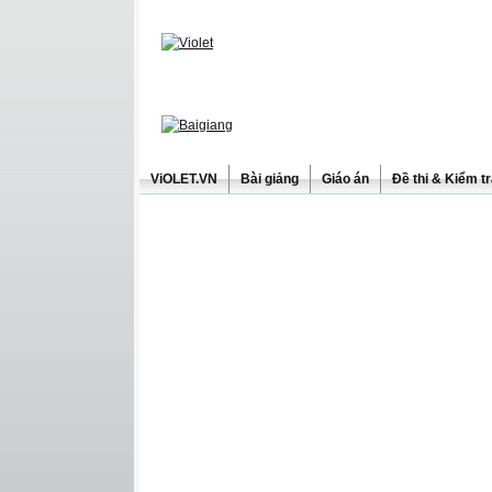
ViOLET.VN
Bài giảng
Giáo án
Đề thi & Kiểm t