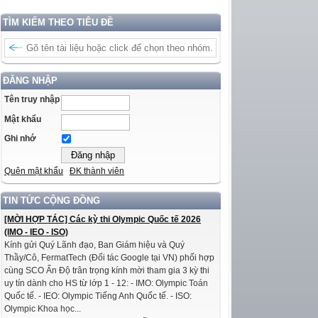
TÌM KIẾM THEO TIÊU ĐỀ
ĐĂNG NHẬP
Tên truy nhập
Mật khẩu
Ghi nhớ
Quên mật khẩu
ĐK thành viên
TIN TỨC CỘNG ĐỒNG
[MỜI HỢP TÁC] Các kỳ thi Olympic Quốc tế 2026
(IMO - IEO - ISO)
Kính gửi Quý Lãnh đạo, Ban Giám hiệu và Quý
Thầy/Cô, FermatTech (Đối tác Google tại VN) phối hợp
cùng SCO Ấn Độ trân trọng kính mời tham gia 3 kỳ thi
uy tín dành cho HS từ lớp 1 - 12: - IMO: Olympic Toán
Quốc tế. - IEO: Olympic Tiếng Anh Quốc tế. - ISO:
Olympic Khoa học...