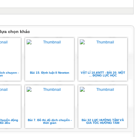
 lựa chọn khác
dich chuyen -
Bài 15. Định luật II Newton
VẬT LÍ 10 KNTT - BÀI 20. MỘT
an
... ĐỘNG LỰC HỌC
 Chuyển động
Bài 7. Đồ thị độ dịch chuyển -
Bài 32 LỰC HƯỚNG TÂM VÀ
đổi đều
thời gian
GIA TỐC HƯỚNG TÂM