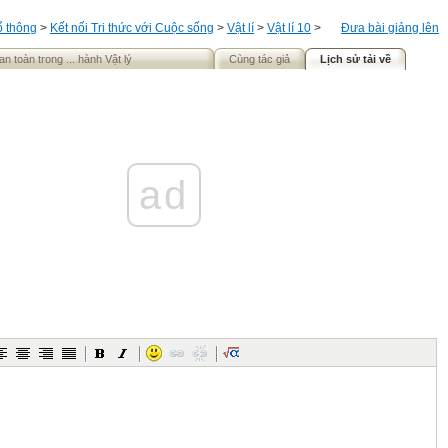
ổ thông
>
Kết nối Tri thức với Cuộc sống
>
Vật lí
>
Vật lí 10
>
Đưa bài giảng lên
an toàn trong ... hành Vật lý
Cùng tác giả
Lịch sử tải về
ad