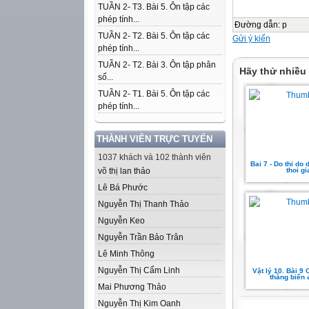
TUẦN 2- T3. Bài 5. Ôn tập các
phép tính...
Đường dẫn
:
p
TUẦN 2- T2. Bài 5. Ôn tập các
Gửi ý kiến
phép tính...
TUẦN 2- T2. Bài 3. Ôn tập phân
Hãy thử nhiều
số...
TUẦN 2- T1. Bài 5. Ôn tập các
phép tính...
THÀNH VIÊN TRỰC TUYẾN
1037 khách và 102 thành viên
Bai 7 - Do thi do 
võ thị lan thảo
thoi gi
Lê Bá Phước
Nguyễn Thị Thanh Thảo
Nguyễn Keo
Nguyễn Trần Bảo Trân
Lê Minh Thông
Nguyễn Thị Cẩm Linh
Vật lý 10. Bài 9
thẳng biến 
Mai Phương Thảo
Nguyễn Thị Kim Oanh