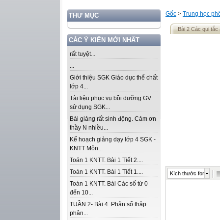
Gốc
>
Trung học ph
THƯ MỤC
Bài 2 Các qui tắc 
CÁC Ý KIẾN MỚI NHẤT
rất tuyệt...
...
Giới thiệu SGK Giáo dục thể chất
lớp 4...
Tài liệu phục vụ bồi dưỡng GV
sử dụng SGK...
Bài giảng rất sinh động. Cảm ơn
thầy N nhiều...
Kế hoạch giảng dạy lớp 4 SGK -
KNTT Môn...
Toán 1 KNTT. Bài 1 Tiết 2....
Toán 1 KNTT. Bài 1 Tiết 1....
Kích thước font
Toán 1 KNTT. Bài Các số từ 0
đến 10...
TUẦN 2- Bài 4. Phân số thập
phân...