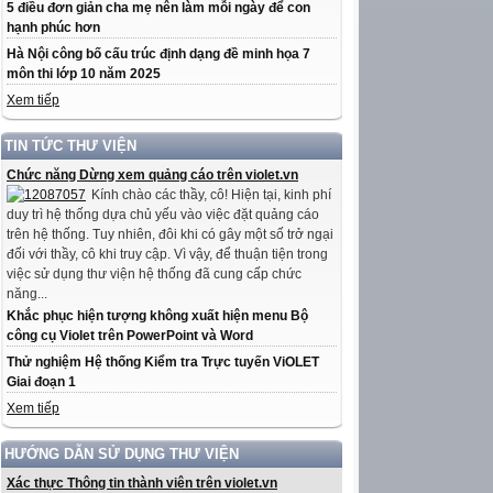
5 điều đơn giản cha mẹ nên làm mỗi ngày để con
hạnh phúc hơn
Hà Nội công bố cấu trúc định dạng đề minh họa 7
môn thi lớp 10 năm 2025
Xem tiếp
TIN TỨC THƯ VIỆN
Chức năng Dừng xem quảng cáo trên violet.vn
Kính chào các thầy, cô! Hiện tại, kinh phí
duy trì hệ thống dựa chủ yếu vào việc đặt quảng cáo
trên hệ thống. Tuy nhiên, đôi khi có gây một số trở ngại
đối với thầy, cô khi truy cập. Vì vậy, để thuận tiện trong
việc sử dụng thư viện hệ thống đã cung cấp chức
năng...
Khắc phục hiện tượng không xuất hiện menu Bộ
công cụ Violet trên PowerPoint và Word
Thử nghiệm Hệ thống Kiểm tra Trực tuyến ViOLET
Giai đoạn 1
Xem tiếp
HƯỚNG DẪN SỬ DỤNG THƯ VIỆN
Xác thực Thông tin thành viên trên violet.vn