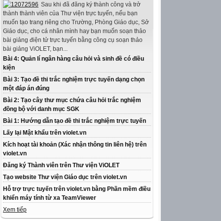
Sau khi đã đăng ký thành công và trở
thành thành viên của Thư viện trực tuyến, nếu bạn
muốn tạo trang riêng cho Trường, Phòng Giáo dục, Sở
Giáo dục, cho cá nhân mình hay bạn muốn soạn thảo
bài giảng điện tử trực tuyến bằng công cụ soạn thảo
bài giảng ViOLET, bạn...
Bài 4: Quản lí ngân hàng câu hỏi và sinh đề có điều
kiện
Bài 3: Tạo đề thi trắc nghiệm trực tuyến dạng chọn
một đáp án đúng
Bài 2: Tạo cây thư mục chứa câu hỏi trắc nghiệm
đồng bộ với danh mục SGK
Bài 1: Hướng dẫn tạo đề thi trắc nghiệm trực tuyến
Lấy lại Mật khẩu trên violet.vn
Kích hoạt tài khoản (Xác nhận thông tin liên hệ) trên
violet.vn
Đăng ký Thành viên trên Thư viện ViOLET
Tạo website Thư viện Giáo dục trên violet.vn
Hỗ trợ trực tuyến trên violet.vn bằng Phần mềm điều
khiển máy tính từ xa TeamViewer
Xem tiếp