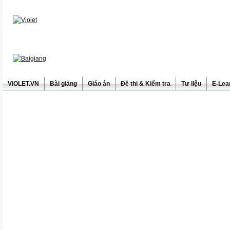
ViOLET.VN
Bài giảng
Giáo án
Đề thi & Kiểm tra
Tư liệu
E-Lea