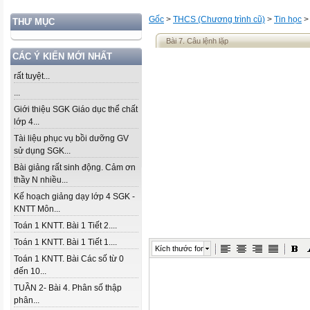
Gốc
>
THCS (Chương trình cũ)
>
Tin học
THƯ MỤC
Bài 7. Câu lệnh lặp
CÁC Ý KIẾN MỚI NHẤT
rất tuyệt...
...
Giới thiệu SGK Giáo dục thể chất
lớp 4...
Tài liệu phục vụ bồi dưỡng GV
sử dụng SGK...
Bài giảng rất sinh động. Cảm ơn
thầy N nhiều...
Kế hoạch giảng dạy lớp 4 SGK -
KNTT Môn...
Toán 1 KNTT. Bài 1 Tiết 2....
Toán 1 KNTT. Bài 1 Tiết 1....
Kích thước font
Toán 1 KNTT. Bài Các số từ 0
đến 10...
TUẦN 2- Bài 4. Phân số thập
phân...