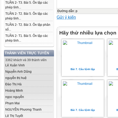
TUẦN 2- T3. Bài 5. Ôn tập các
phép tính...
Đường dẫn
:
p
TUẦN 2- T2. Bài 5. Ôn tập các
Gửi ý kiến
phép tính...
TUẦN 2- T2. Bài 3. Ôn tập phân
số...
Hãy thử nhiều lựa chọn
TUẦN 2- T1. Bài 5. Ôn tập các
phép tính...
THÀNH VIÊN TRỰC TUYẾN
3362 khách và 39 thành viên
Lê Xuân Vinh
Bài 7. Câu lệnh lặp
B
Nguyễn Anh Dũng
nguyễn thị huệ
Đào Thị Hà
Hoàng Minh
ngọc nguyễn
Phạm Mai
NGUYỄN Phương Thanh
Bài 7. Câu lệnh lặp
B
Lê Thị Tuyết