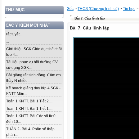
Gốc
>
THCS (Chương trình cũ)
>
Tin học
THƯ MỤC
Bài 7. Câu lệnh lặp
CÁC Ý KIẾN MỚI NHẤT
Bài 7. Câu lệnh lặp
rất tuyệt...
...
Giới thiệu SGK Giáo dục thể chất
lớp 4...
Tài liệu phục vụ bồi dưỡng GV
sử dụng SGK...
Bài giảng rất sinh động. Cảm ơn
thầy N nhiều...
Kế hoạch giảng dạy lớp 4 SGK -
KNTT Môn...
Toán 1 KNTT. Bài 1 Tiết 2....
Toán 1 KNTT. Bài 1 Tiết 1....
Toán 1 KNTT. Bài Các số từ 0
đến 10...
TUẦN 2- Bài 4. Phân số thập
phân...