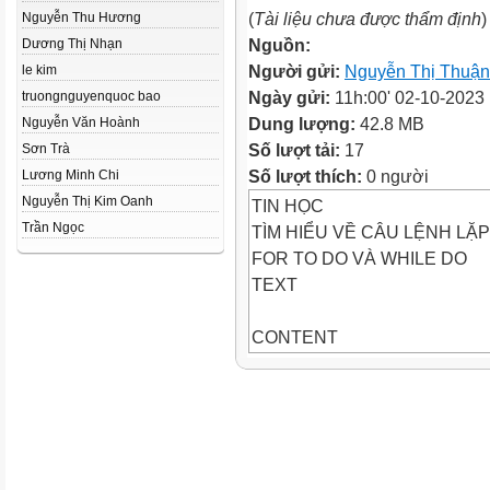
(
Tài liệu chưa được thẩm định
)
Nguyễn Thu Hương
Nguồn:
Dương Thị Nhạn
Người gửi:
Nguyễn Thị Thuận
le kim
Ngày gửi:
11h:00' 02-10-2023
truongnguyenquoc bao
Dung lượng:
42.8 MB
Nguyễn Văn Hoành
Số lượt tải:
17
Sơn Trà
Số lượt thích:
0 người
Lương Minh Chi
Nguyễn Thị Kim Oanh
TIN HỌC
Trần Ngọc
TÌM HIỂU VỀ CÂU LỆNH LẶP
FOR TO DO VÀ WHILE DO
TEXT
CONTENT
Giới thiệu về For to
01Sdo
Giới thiệu về While do
03