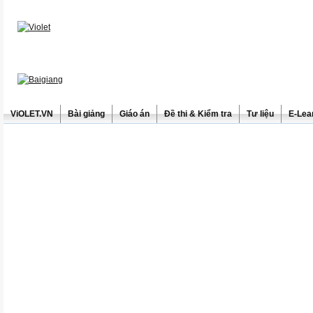
ViOLET.VN
Bài giảng
Giáo án
Đề thi & Kiểm tra
Tư liệu
E-Lea