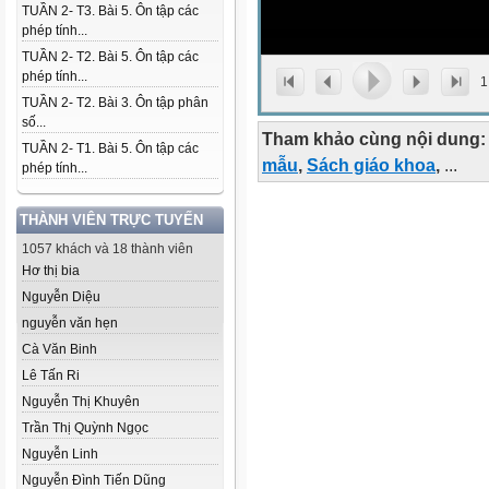
TUẦN 2- T3. Bài 5. Ôn tập các
phép tính...
TUẦN 2- T2. Bài 5. Ôn tập các
phép tính...
1
TUẦN 2- T2. Bài 3. Ôn tập phân
số...
Tham khảo cùng nội dung:
TUẦN 2- T1. Bài 5. Ôn tập các
mẫu
,
Sách giáo khoa
,
...
phép tính...
THÀNH VIÊN TRỰC TUYẾN
1057 khách và 18 thành viên
Hơ thị bia
Nguyễn Diệu
nguyễn văn hẹn
Cà Văn Binh
Lê Tấn Ri
Nguyễn Thị Khuyên
Trần Thị Quỳnh Ngọc
Nguyễn Linh
Nguyễn Đình Tiến Dũng