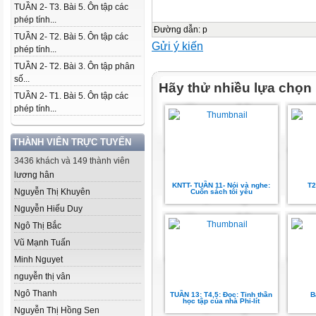
TUẦN 2- T3. Bài 5. Ôn tập các
phép tính...
Đường dẫn
:
p
TUẦN 2- T2. Bài 5. Ôn tập các
Gửi ý kiến
phép tính...
TUẦN 2- T2. Bài 3. Ôn tập phân
số...
Hãy thử nhiều lựa chọn
TUẦN 2- T1. Bài 5. Ôn tập các
phép tính...
THÀNH VIÊN TRỰC TUYẾN
3436 khách và 149 thành viên
lương hân
KNTT- TUẦN 11- Nói và nghe:
T2
Nguyễn Thị Khuyên
Cuốn sách tôi yêu
Nguyễn Hiếu Duy
Ngô Thị Bắc
Vũ Mạnh Tuấn
Minh Nguyet
nguyễn thị vân
Ngô Thanh
TUẦN 13: T4,5: Đọc: Tinh thần
B
học tập của nhà Phi-lít
Nguyễn Thị Hồng Sen