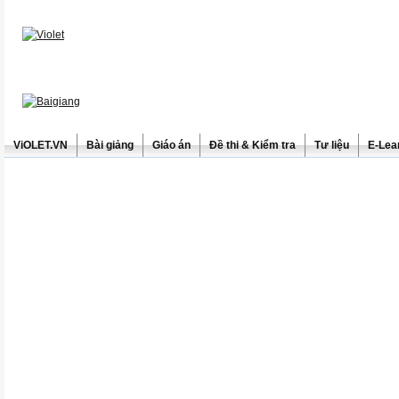
ViOLET.VN
Bài giảng
Giáo án
Đề thi & Kiểm tra
Tư liệu
E-Lea