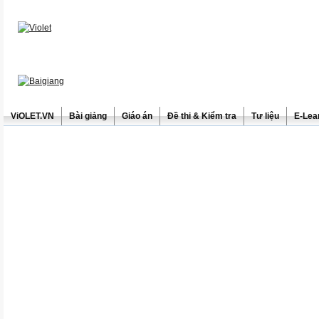
ViOLET.VN
Bài giảng
Giáo án
Đề thi & Kiểm tra
Tư liệu
E-Lea