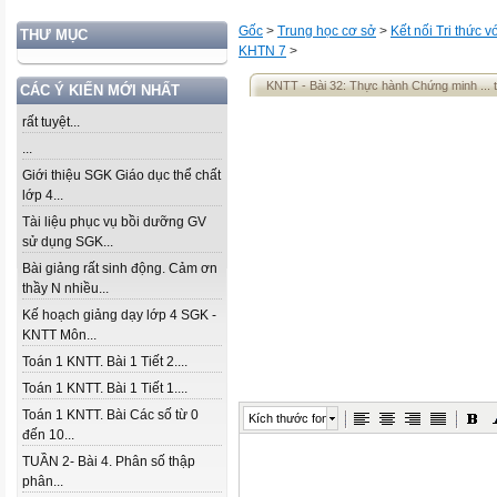
Gốc
>
Trung học cơ sở
>
Kết nối Tri thức 
THƯ MỤC
KHTN 7
>
KNTT - Bài 32: Thực hành Chứng minh ... t
CÁC Ý KIẾN MỚI NHẤT
rất tuyệt...
...
Giới thiệu SGK Giáo dục thể chất
lớp 4...
Tài liệu phục vụ bồi dưỡng GV
sử dụng SGK...
Bài giảng rất sinh động. Cảm ơn
thầy N nhiều...
Kế hoạch giảng dạy lớp 4 SGK -
KNTT Môn...
Toán 1 KNTT. Bài 1 Tiết 2....
Toán 1 KNTT. Bài 1 Tiết 1....
Toán 1 KNTT. Bài Các số từ 0
Kích thước font
đến 10...
TUẦN 2- Bài 4. Phân số thập
phân...