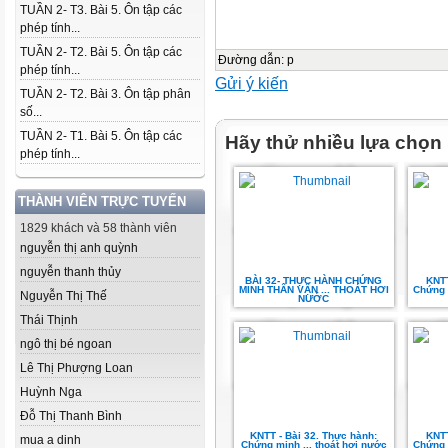
TUẦN 2- T3. Bài 5. Ôn tập các
phép tính...
TUẦN 2- T2. Bài 5. Ôn tập các
Đường dẫn
:
p
phép tính...
Gửi ý kiến
TUẦN 2- T2. Bài 3. Ôn tập phân
số...
TUẦN 2- T1. Bài 5. Ôn tập các
Hãy thử nhiều lựa chọn
phép tính...
THÀNH VIÊN TRỰC TUYẾN
1829 khách và 58 thành viên
nguyễn thị anh quỳnh
nguyễn thanh thủy
BÀI 32- THỰC HÀNH CHỨNG
KNTT
MINH THÂN VẬN ... THOÁT HƠI
Chứng 
Nguyễn Thị Thế
NƯỚC
Thái Thịnh
ngô thị bé ngoan
Lê Thị Phượng Loan
Huỳnh Nga
Đỗ Thị Thanh Bình
KNTT - Bài 32. Thực hành:
KNTT
mua a dinh
Chứng minh ... thoát hơi nước
Chứng 