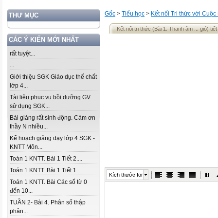
Gốc
>
Tiểu học
>
Kết nối Tri thức với Cuộc
THƯ MỤC
Kết nối tri thức (Bài 1: Thanh âm ... gió) tiết
CÁC Ý KIẾN MỚI NHẤT
rất tuyệt...
...
Giới thiệu SGK Giáo dục thể chất
lớp 4...
Tài liệu phục vụ bồi dưỡng GV
sử dụng SGK...
Bài giảng rất sinh động. Cảm ơn
thầy N nhiều...
Kế hoạch giảng dạy lớp 4 SGK -
KNTT Môn...
Toán 1 KNTT. Bài 1 Tiết 2....
Toán 1 KNTT. Bài 1 Tiết 1....
Kích thước font
Toán 1 KNTT. Bài Các số từ 0
đến 10...
TUẦN 2- Bài 4. Phân số thập
phân...