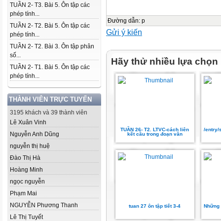
TUẦN 2- T3. Bài 5. Ôn tập các
phép tính...
Đường dẫn
:
p
TUẦN 2- T2. Bài 5. Ôn tập các
Gửi ý kiến
phép tính...
TUẦN 2- T2. Bài 3. Ôn tập phân
số...
Hãy thử nhiều lựa chọn
TUẦN 2- T1. Bài 5. Ôn tập các
phép tính...
THÀNH VIÊN TRỰC TUYẾN
3195 khách và 39 thành viên
Lê Xuân Vinh
TUẦN 26- T2. LTVC-cách liên
/entry
Nguyễn Anh Dũng
kết câu trong đoạn văn
nguyễn thị huệ
Đào Thị Hà
Hoàng Minh
ngọc nguyễn
Phạm Mai
NGUYỄN Phương Thanh
tuan 27 ôn tập tiết 3-4
Những 
Lê Thị Tuyết