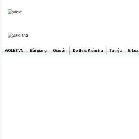
ViOLET.VN
Bài giảng
Giáo án
Đề thi & Kiểm tra
Tư liệu
E-Lea