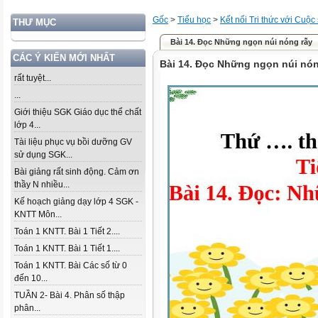
Gốc
>
Tiểu học
>
Kết nối Tri thức với Cuộc
THƯ MỤC
Bài 14. Đọc Những ngọn núi nóng rẫy
CÁC Ý KIẾN MỚI NHẤT
Bài 14. Đọc Những ngọn núi nón
rất tuyệt...
...
Giới thiệu SGK Giáo dục thể chất
lớp 4...
Tài liệu phục vụ bồi dưỡng GV
sử dụng SGK...
Bài giảng rất sinh động. Cảm ơn
thầy N nhiều...
Kế hoạch giảng dạy lớp 4 SGK -
KNTT Môn...
Toán 1 KNTT. Bài 1 Tiết 2....
Toán 1 KNTT. Bài 1 Tiết 1....
Toán 1 KNTT. Bài Các số từ 0
đến 10...
TUẦN 2- Bài 4. Phân số thập
phân...