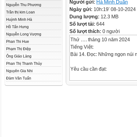
Người gửi:
Hà Minh Duẩn
Nguyễn Thu Phương
Ngày gửi:
10h:19' 08-10-2024
Trần thị kim Loan
Dung lượng:
12.3 MB
Huỳnh Minh Hà
Số lượt tải:
644
Hồ Tấn Hưng
Số lượt thích:
0 người
Nguyễn Long Vượng
Thứ …. tháng 10 năm 2024
Phan Thi Hue
Tiếng Việt:
Phạm Thị Điệp
Bài 14. Đọc: Những ngọn núi 
Ông Giáo Làng
Phan Thị Thanh Thủy
Yêu cầu cần đạt:
Nguyên Gia Nhi
Đàm Văn Tuấn
1. Kiến thức: Sau bài học này,
- Đọc đúng từ ngữ, câu, đoạn 
Biết đọc diễn cảm, nhấn giọng
ngữ mang nội dung quan trọng 
100 tiếng trong 1 phút.
- Nhận biết được một số chi tiế
bản Những ngọn núi nóng rẫy
thông tin về núi lửa, hiểu đượ