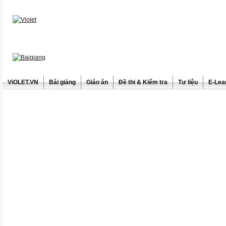
ViOLET.VN
Bài giảng
Giáo án
Đề thi & Kiểm tra
Tư liệu
E-Lea