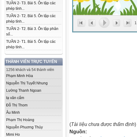
TUẦN 2- T3. Bài 5. Ôn tập các
phép tính...
TUẦN 2- T2. Bài 5. Ôn tập các
phép tính...
1
TUẦN 2- T2. Bài 3. Ôn tập phân
số...
TUẦN 2- T1. Bài 5. Ôn tập các
phép tính...
THÀNH VIÊN TRỰC TUYẾN
1256 khách và 54 thành viên
Phạm Minh Hòa
Nguyễn Thị Tuyết Nhung
Lường Thanh Ngoan
tạ văn cẩm
Đỗ Thị Thom
Âu Minh
Phạm Thị Hoàng
(
Tài liệu chưa được thẩm định
)
Nguyễn Phuơng Thúy
Nguồn:
Mimi Ho