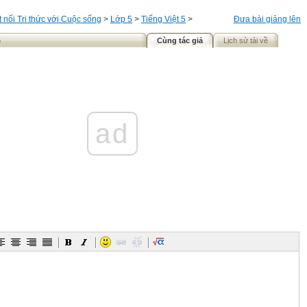
t nối Tri thức với Cuộc sống
>
Lớp 5
>
Tiếng Việt 5
>
Đưa bài giảng lên
o
Cùng tác giả
Lịch sử tải về
ad