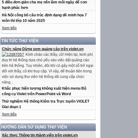
5 điều đơn giản cha mẹ nên làm mỗi ngày để con
hạnh phúc hơn
Hà Nội công bố cấu trúc định dạng đề minh họa 7
môn thi lớp 10 năm 2025
Xem tiếp
TIN TỨC THƯ VIỆN
Chức năng Dừng xem quảng cáo trên violet.vn
Kính chào các thầy, cô! Hiện tại, kinh phí
duy trì hệ thống dựa chủ yếu vào việc đặt quảng cáo
trên hệ thống. Tuy nhiên, đôi khi có gây một số trở ngại
đối với thầy, cô khi truy cập. Vì vậy, để thuận tiện trong
việc sử dụng thư viện hệ thống đã cung cấp chức
năng...
Khắc phục hiện tượng không xuất hiện menu Bộ
công cụ Violet trên PowerPoint và Word
Thử nghiệm Hệ thống Kiểm tra Trực tuyến ViOLET
Giai đoạn 1
Xem tiếp
HƯỚNG DẪN SỬ DỤNG THƯ VIỆN
Xác thực Thông tin thành viên trên violet.vn