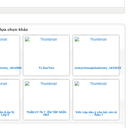
 lựa chọn khác
l/entry_id/14986251
T1.DocTien
/entry/showglobal/entry_id/15019169
ần (Lớp 5).
TUẦN 27-T6.7. ÔN TẬP GIỮA
Viết- Lập dàn ý cho bài văn tả
- Lớp 5
HK2
... - Tuần 7