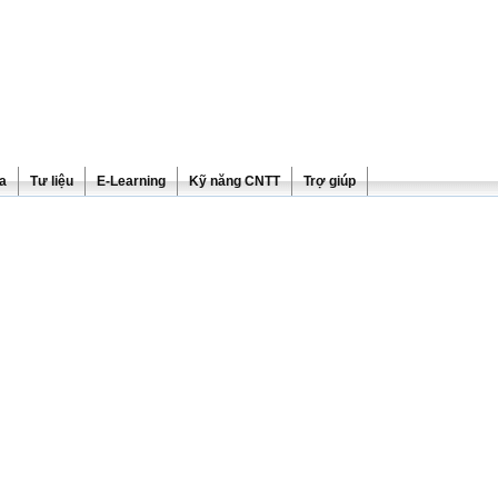
ra
Tư liệu
E-Learning
Kỹ năng CNTT
Trợ giúp