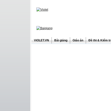
ViOLET.VN
Bài giảng
Giáo án
Đề thi & Kiểm t