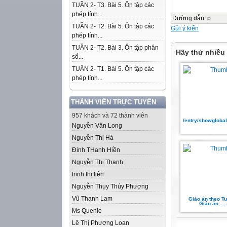
TUẦN 2- T3. Bài 5. Ôn tập các
phép tính...
Đường dẫn
:
p
TUẦN 2- T2. Bài 5. Ôn tập các
Gửi ý kiến
phép tính...
TUẦN 2- T2. Bài 3. Ôn tập phân
Hãy thử nhiều
số...
TUẦN 2- T1. Bài 5. Ôn tập các
phép tính...
THÀNH VIÊN TRỰC TUYẾN
957 khách và 72 thành viên
/entry/showgloba
Nguyễn Văn Long
Nguyễn Thị Hà
Đinh THanh Hiền
Nguyễn Thị Thanh
trịnh thị liên
Nguyễn Thụy Thúy Phượng
Vũ Thanh Lam
Giáo án theo Tu
Giáo án ... 
Ms Quenie
Lê Thị Phượng Loan