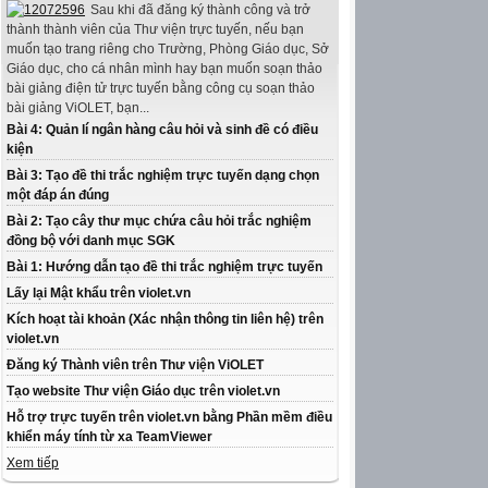
Sau khi đã đăng ký thành công và trở
thành thành viên của Thư viện trực tuyến, nếu bạn
muốn tạo trang riêng cho Trường, Phòng Giáo dục, Sở
Giáo dục, cho cá nhân mình hay bạn muốn soạn thảo
bài giảng điện tử trực tuyến bằng công cụ soạn thảo
bài giảng ViOLET, bạn...
Bài 4: Quản lí ngân hàng câu hỏi và sinh đề có điều
kiện
Bài 3: Tạo đề thi trắc nghiệm trực tuyến dạng chọn
một đáp án đúng
Bài 2: Tạo cây thư mục chứa câu hỏi trắc nghiệm
đồng bộ với danh mục SGK
Bài 1: Hướng dẫn tạo đề thi trắc nghiệm trực tuyến
Lấy lại Mật khẩu trên violet.vn
Kích hoạt tài khoản (Xác nhận thông tin liên hệ) trên
violet.vn
Đăng ký Thành viên trên Thư viện ViOLET
Tạo website Thư viện Giáo dục trên violet.vn
Hỗ trợ trực tuyến trên violet.vn bằng Phần mềm điều
khiển máy tính từ xa TeamViewer
Xem tiếp