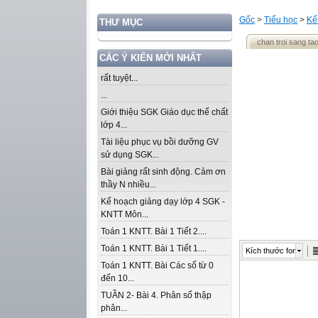
Gốc
>
Tiểu học
>
Kế
THƯ MỤC
chan troi sang ta
CÁC Ý KIẾN MỚI NHẤT
rất tuyệt...
...
Giới thiệu SGK Giáo dục thể chất
lớp 4...
Tài liệu phục vụ bồi dưỡng GV
sử dụng SGK...
Bài giảng rất sinh động. Cảm ơn
thầy N nhiều...
Kế hoạch giảng dạy lớp 4 SGK -
KNTT Môn...
Toán 1 KNTT. Bài 1 Tiết 2....
Toán 1 KNTT. Bài 1 Tiết 1....
Kích thước font
Toán 1 KNTT. Bài Các số từ 0
đến 10...
TUẦN 2- Bài 4. Phân số thập
phân...