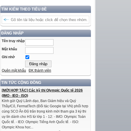
TÌM KIẾM THEO TIÊU ĐỀ
ĐĂNG NHẬP
Tên truy nhập
Mật khẩu
Ghi nhớ
Quên mật khẩu
ĐK thành viên
TIN TỨC CỘNG ĐỒNG
[MỜI HỢP TÁC] Các kỳ thi Olympic Quốc tế 2026
(IMO - IEO - ISO)
Kính gửi Quý Lãnh đạo, Ban Giám hiệu và Quý
Thầy/Cô, FermatTech (Đối tác Google tại VN) phối hợp
cùng SCO Ấn Độ trân trọng kính mời tham gia 3 kỳ thi
uy tín dành cho HS từ lớp 1 - 12: - IMO: Olympic Toán
Quốc tế. - IEO: Olympic Tiếng Anh Quốc tế. - ISO:
Olympic Khoa học...