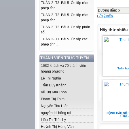
TUẦN 2- T3. Bài 5. Ôn tập các
phép tính...
Đường dẫn
:
p
TUẦN 2- T2. Bài 5. Ôn tập các
Gửi ý kiến
phép tính...
TUẦN 2- T2. Bài 3. Ôn tập phân
Hãy thử nhiều
số...
TUẦN 2- T1. Bài 5. Ôn tập các
phép tính...
THÀNH VIÊN TRỰC TUYẾN
1682 khách và 70 thành viên
Toán họ
hoàng phượng
Lê Thị Nghĩa
Trần Duy Khánh
Vũ Thị Kim Thoa
Phạm Thị Thim
Nguyễn Thu Hiền
nguyễn thi hông roi
CỘNG CÁC SỐ 
(TIẾT 
Liêu Thị Trúc Ly
Huỳnh Thị Hồng Vân