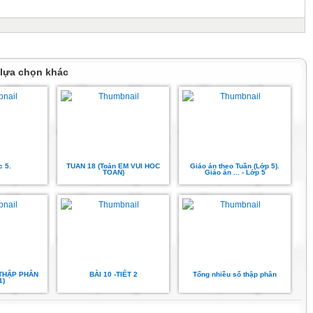
 lựa chọn khác
c 5.
TUAN 18 (Toán EM VUI HOC
Giáo án theo Tuần (Lớp 5).
TOAN)
Giáo án ... - Lớp 5
THẬP PHÂN
BÀI 10 -TIẾT 2
Tổng nhiều số thập phân
1)