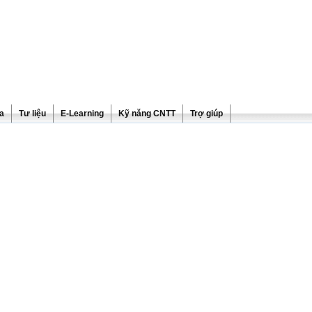
ra
Tư liệu
E-Learning
Kỹ năng CNTT
Trợ giúp