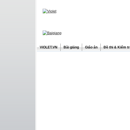
ViOLET.VN
Bài giảng
Giáo án
Đề thi & Kiểm t