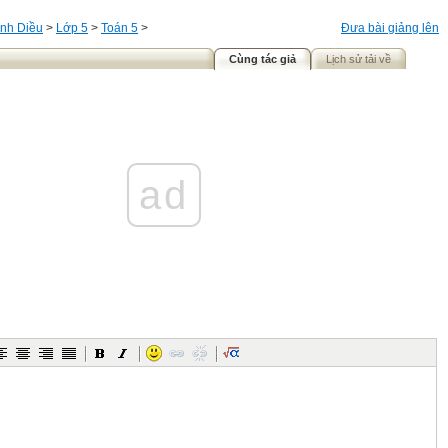
nh Diều
>
Lớp 5
>
Toán 5
>
Đưa bài giảng lên
Cùng tác giả
Lịch sử tải về
ad