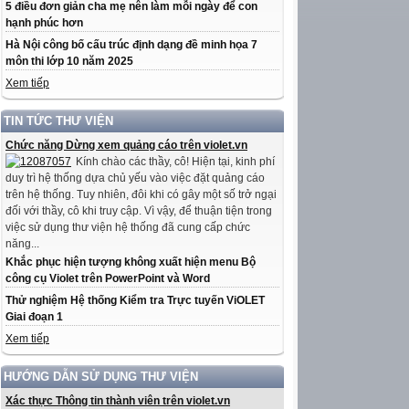
5 điều đơn giản cha mẹ nên làm mỗi ngày để con
hạnh phúc hơn
Hà Nội công bố cấu trúc định dạng đề minh họa 7
môn thi lớp 10 năm 2025
Xem tiếp
TIN TỨC THƯ VIỆN
Chức năng Dừng xem quảng cáo trên violet.vn
Kính chào các thầy, cô! Hiện tại, kinh phí
duy trì hệ thống dựa chủ yếu vào việc đặt quảng cáo
trên hệ thống. Tuy nhiên, đôi khi có gây một số trở ngại
đối với thầy, cô khi truy cập. Vì vậy, để thuận tiện trong
việc sử dụng thư viện hệ thống đã cung cấp chức
năng...
Khắc phục hiện tượng không xuất hiện menu Bộ
công cụ Violet trên PowerPoint và Word
Thử nghiệm Hệ thống Kiểm tra Trực tuyến ViOLET
Giai đoạn 1
Xem tiếp
HƯỚNG DẪN SỬ DỤNG THƯ VIỆN
Xác thực Thông tin thành viên trên violet.vn