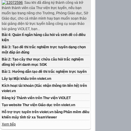
Sau khi đã đăng ký thành công và trở
thành thành viên của Thư viện trực tuyến, nếu bạn
muốn tạo trang riêng cho Trường, Phòng Giáo dục, Sở
Giáo dục, cho cá nhân mình hay bạn muốn soạn thảo
bài giảng điện tử trực tuyến bằng công cụ soạn thảo
bài giảng ViOLET, bạn...
Bài 4: Quản lí ngân hàng câu hỏi và sinh đề có điều
kiện
Bài 3: Tạo đề thi trắc nghiệm trực tuyến dạng chọn
một đáp án đúng
Bài 2: Tạo cây thư mục chứa câu hỏi trắc nghiệm
đồng bộ với danh mục SGK
Bài 1: Hướng dẫn tạo đề thi trắc nghiệm trực tuyến
Lấy lại Mật khẩu trên violet.vn
Kích hoạt tài khoản (Xác nhận thông tin liên hệ) trên
violet.vn
Đăng ký Thành viên trên Thư viện ViOLET
Tạo website Thư viện Giáo dục trên violet.vn
Hỗ trợ trực tuyến trên violet.vn bằng Phần mềm điều
khiển máy tính từ xa TeamViewer
Xem tiếp