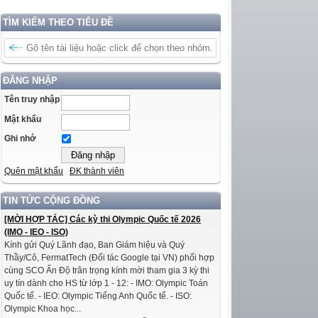
TÌM KIẾM THEO TIÊU ĐỀ
ĐĂNG NHẬP
Tên truy nhập
Mật khẩu
Ghi nhớ
Quên mật khẩu
ĐK thành viên
TIN TỨC CỘNG ĐỒNG
[MỜI HỢP TÁC] Các kỳ thi Olympic Quốc tế 2026
(IMO - IEO - ISO)
Kính gửi Quý Lãnh đạo, Ban Giám hiệu và Quý
Thầy/Cô, FermatTech (Đối tác Google tại VN) phối hợp
cùng SCO Ấn Độ trân trọng kính mời tham gia 3 kỳ thi
uy tín dành cho HS từ lớp 1 - 12: - IMO: Olympic Toán
Quốc tế. - IEO: Olympic Tiếng Anh Quốc tế. - ISO:
Olympic Khoa học...