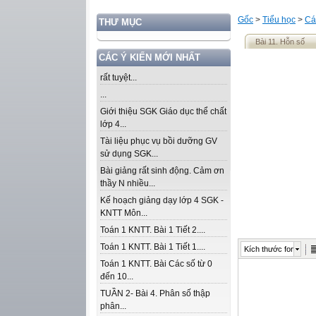
Gốc
>
Tiểu học
>
Cá
THƯ MỤC
Bài 11. Hỗn số
CÁC Ý KIẾN MỚI NHẤT
rất tuyệt...
...
Giới thiệu SGK Giáo dục thể chất
lớp 4...
Tài liệu phục vụ bồi dưỡng GV
sử dụng SGK...
Bài giảng rất sinh động. Cảm ơn
thầy N nhiều...
Kế hoạch giảng dạy lớp 4 SGK -
KNTT Môn...
Toán 1 KNTT. Bài 1 Tiết 2....
Toán 1 KNTT. Bài 1 Tiết 1....
Kích thước font
Toán 1 KNTT. Bài Các số từ 0
đến 10...
TUẦN 2- Bài 4. Phân số thập
phân...