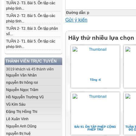
TUẦN 2- T3. Bài 5. Ôn tập các
phép tính...
Đường dẫn
:
p
TUẦN 2- T2. Bài 5. Ôn tập các
Gửi ý kiến
phép tính...
TUẦN 2- T2. Bài 3. Ôn tập phân
số...
Hãy thử nhiều lựa chọn
TUẦN 2- T1. Bài 5. Ôn tập các
phép tính...
THÀNH VIÊN TRỰC TUYẾN
3019 khách và 45 thành viên
Nguyễn Văn Nhân
Tổng -tỉ
nguyễn thi hông roi
Nguyễn Ngọc Trâm
Hồ Nguyễn Trường Vũ
Vũ Kím Sáu
Đặng Thị Hồng Thi
Lê Xuân Vinh
Nguyễn Anh Dũng
BÀI 91 ÔN TẬP PHÉP CỘNG
TUẦN 3
PHÉP TRỪ
ĐỘ D
nguyễn thị huệ