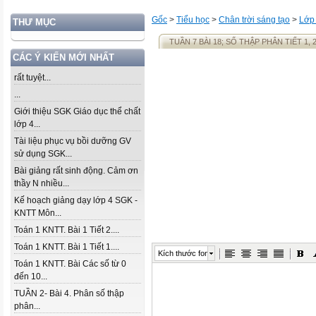
Gốc
>
Tiểu học
>
Chân trời sáng tạo
>
Lớp
THƯ MỤC
TUẦN 7 BÀI 18; SỐ THẬP PHÂN TIẾT 1, 
CÁC Ý KIẾN MỚI NHẤT
rất tuyệt...
...
Giới thiệu SGK Giáo dục thể chất
lớp 4...
Tài liệu phục vụ bồi dưỡng GV
sử dụng SGK...
Bài giảng rất sinh động. Cảm ơn
thầy N nhiều...
Kế hoạch giảng dạy lớp 4 SGK -
KNTT Môn...
Toán 1 KNTT. Bài 1 Tiết 2....
Toán 1 KNTT. Bài 1 Tiết 1....
Kích thước font
Toán 1 KNTT. Bài Các số từ 0
đến 10...
TUẦN 2- Bài 4. Phân số thập
phân...