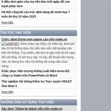
5 điều đơn giản cha mẹ nên làm mỗi ngày để con
hạnh phúc hơn
Hà Nội công bố cấu trúc định dạng đề minh họa 7
môn thi lớp 10 năm 2025
Xem tiếp
TIN TỨC THƯ VIỆN
Chức năng Dừng xem quảng cáo trên violet.vn
Kính chào các thầy, cô! Hiện tại, kinh phí
duy trì hệ thống dựa chủ yếu vào việc đặt quảng cáo
trên hệ thống. Tuy nhiên, đôi khi có gây một số trở ngại
đối với thầy, cô khi truy cập. Vì vậy, để thuận tiện trong
việc sử dụng thư viện hệ thống đã cung cấp chức
năng...
Khắc phục hiện tượng không xuất hiện menu Bộ
công cụ Violet trên PowerPoint và Word
Thử nghiệm Hệ thống Kiểm tra Trực tuyến ViOLET
Giai đoạn 1
Xem tiếp
HƯỚNG DẪN SỬ DỤNG THƯ VIỆN
Xác thực Thông tin thành viên trên violet.vn