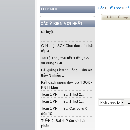
Gốc
>
Tiểu học
>
Kế
THƯ MỤC
TUẦN 9: Ôn tâp 
CÁC Ý KIẾN MỚI NHẤT
rất tuyệt...
...
Giới thiệu SGK Giáo dục thể chất
lớp 4...
Tài liệu phục vụ bồi dưỡng GV
sử dụng SGK...
Bài giảng rất sinh động. Cảm ơn
thầy N nhiều...
Kế hoạch giảng dạy lớp 4 SGK -
KNTT Môn...
Toán 1 KNTT. Bài 1 Tiết 2....
Toán 1 KNTT. Bài 1 Tiết 1....
Kích thước font
Toán 1 KNTT. Bài Các số từ 0
đến 10...
TUẦN 2- Bài 4. Phân số thập
phân...