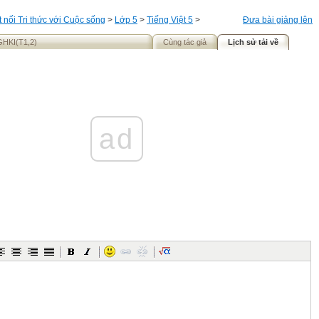
t nối Tri thức với Cuộc sống
>
Lớp 5
>
Tiếng Việt 5
>
Đưa bài giảng lên
GHKI(T1,2)
Cùng tác giả
Lịch sử tải về
ad