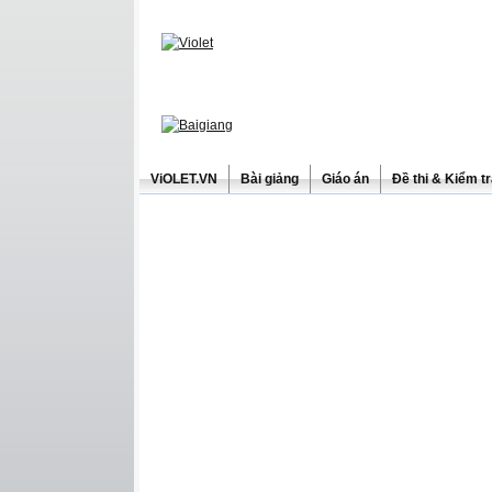
ViOLET.VN
Bài giảng
Giáo án
Đề thi & Kiểm t