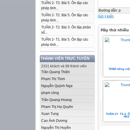
TUẦN 2- T3. Bài 5. Ôn tập các
phép tính...
Đường dẫn
:
p
TUẦN 2- T2. Bài 5. Ôn tập các
Gửi ý kiến
phép tính...
TUẦN 2- T2. Bài 3. Ôn tập phân
Hãy thử nhiều
số...
TUẦN 2- T1. Bài 5. Ôn tập các
phép tính...
THÀNH VIÊN TRỰC TUYẾN
2331 khách và 98 thành viên
TKBD tiếng việt
Trần Quang Thiện
Phạm Thị Thim
Nguyễn Quỳnh Nga
phạm công
Trần Quang Hoang
Phạm Thj Hạ Quyên
Xuan Tung
TUẦN 27- T3.4. 
HK2
Cao Ánh Dương
Nguyễn Thị Huyền