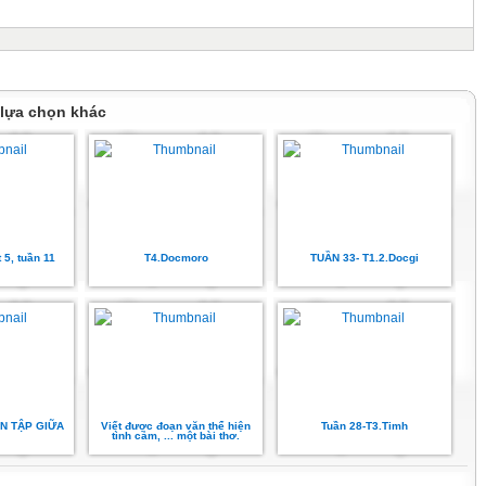
 lựa chọn khác
 5, tuần 11
T4.Docmoro
TUẦN 33- T1.2.Docgi
ÔN TẬP GIỮA
Viết được đoạn văn thể hiện
Tuần 28-T3.Timh
tình cảm, ... một bài thơ.