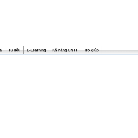
ra
Tư liệu
E-Learning
Kỹ năng CNTT
Trợ giúp