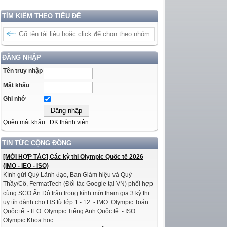
TÌM KIẾM THEO TIÊU ĐỀ
ĐĂNG NHẬP
Tên truy nhập
Mật khẩu
Ghi nhớ
Quên mật khẩu
ĐK thành viên
TIN TỨC CỘNG ĐỒNG
[MỜI HỢP TÁC] Các kỳ thi Olympic Quốc tế 2026
(IMO - IEO - ISO)
Kính gửi Quý Lãnh đạo, Ban Giám hiệu và Quý
Thầy/Cô, FermatTech (Đối tác Google tại VN) phối hợp
cùng SCO Ấn Độ trân trọng kính mời tham gia 3 kỳ thi
uy tín dành cho HS từ lớp 1 - 12: - IMO: Olympic Toán
Quốc tế. - IEO: Olympic Tiếng Anh Quốc tế. - ISO:
Olympic Khoa học...