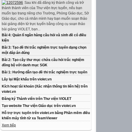
Sau khi đã đăng ký thành công và trở
thành thành viên của Thư viện trực tuyến, nếu bạn
muốn tạo trang riêng cho Trường, Phòng Giáo dục, Sở
Giáo dục, cho cá nhân mình hay bạn muốn soạn thảo
bài giảng điện tử trực tuyến bằng công cụ soạn thảo
bài giảng ViOLET, bạn...
Bài 4: Quản lí ngân hàng câu hỏi và sinh đề có điều
kiện
Bài 3: Tạo đề thi trắc nghiệm trực tuyến dạng chọn
một đáp án đúng
Bài 2: Tạo cây thư mục chứa câu hỏi trắc nghiệm
đồng bộ với danh mục SGK
Bài 1: Hướng dẫn tạo đề thi trắc nghiệm trực tuyến
Lấy lại Mật khẩu trên violet.vn
Kích hoạt tài khoản (Xác nhận thông tin liên hệ) trên
violet.vn
Đăng ký Thành viên trên Thư viện ViOLET
Tạo website Thư viện Giáo dục trên violet.vn
Hỗ trợ trực tuyến trên violet.vn bằng Phần mềm điều
khiển máy tính từ xa TeamViewer
Xem tiếp