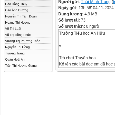
Người gửi:
Thái Minh Trung
(
t
Đào Hồng Thúy
Ngày gửi:
13h:56' 04-11-2024
Cao Ánh Dương
Dung lượng:
4.9 MB
Nguyễn Thị Tâm Đoan
Số lượt tải:
73
Hoàng Thị Hương
Số lượt thích:
0 người
Võ Thị Luật
Trường Tiểu học Ân Hữu
Vũ Thị Hồng Phúc
Vương Thị Phương Thảo
v
Nguyễn Thị Hồng
Trương Trang
Trò chơi Truyền hoa
Quản Hoài Anh
Kể tên các bài đọc em đã học 
Trần Thị Hương Giang
chủ điểm “Thế giới tuổi thơ” và
“Thiên nhiên kì thú”.
Thứ … ngày … tháng … năm
1. Chọn 1 trong 2 nhiệm vụ dư
a. Đọc 1 câu chuyện đã học và