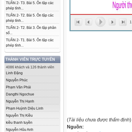
TUẦN 2- T3. Bài 5. Ôn tập các
phép tính...
TUẦN 2- T2. Bài 5. Ôn tập các
phép tính...
1
TUẦN 2- T2. Bài 3. Ôn tập phân
số...
TUẦN 2- T1. Bài 5. Ôn tập các
phép tính...
THÀNH VIÊN TRỰC TUYẾN
4086 khách và 126 thành viên
Linh Đặng
Nguyễn Phúc
Phạm Văn Phái
Dangthi Ngochue
Nguyễn Thị Hạnh
Phạm Huỳnh Diệu Linh
Nguyễn Thị Kiều
(
Tài liệu chưa được thẩm định
)
kiều thanh tuyền
Nguồn:
Nguyễn Hũu Anh