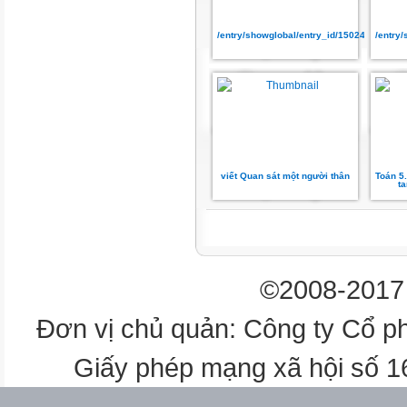
đứa trẻ chơi trò chơi trốn tìm m
mũ.
/entry/showglobal/entry_id/15024572
/entry
2. Chơi trò chơi: Tìm từ đồng n
chăm chút
siêng năng
viết Quan sát một người thân
Toán 5.
ta
cần mẫn
chịu khó
©2008-2017 
bảo vệ
Đơn vị chủ quản: Công ty Cổ p
bênh
Giấy phép mạng xã hội số 
chăm lo