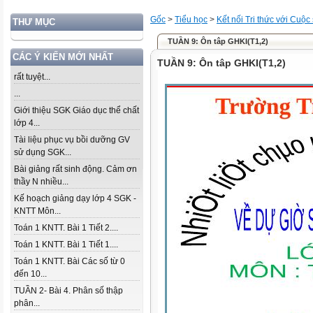
Gốc
>
Tiểu học
>
Kết nối Tri thức với Cuộc
THƯ MỤC
TUẦN 9: Ôn tâp GHKI(T1,2)
CÁC Ý KIẾN MỚI NHẤT
TUẦN 9: Ôn tâp GHKI(T1,2)
rất tuyệt...
...
Giới thiệu SGK Giáo dục thể chất
lớp 4...
Tài liệu phục vụ bồi dưỡng GV
sử dụng SGK...
Bài giảng rất sinh động. Cảm ơn
thầy N nhiều...
Kế hoạch giảng dạy lớp 4 SGK -
KNTT Môn...
Toán 1 KNTT. Bài 1 Tiết 2....
Toán 1 KNTT. Bài 1 Tiết 1....
Toán 1 KNTT. Bài Các số từ 0
đến 10...
TUẦN 2- Bài 4. Phân số thập
phân...