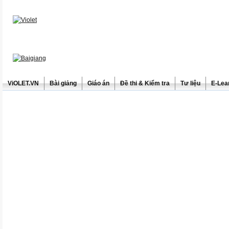
ViOLET.VN
Bài giảng
Giáo án
Đề thi & Kiểm tra
Tư liệu
E-Lea