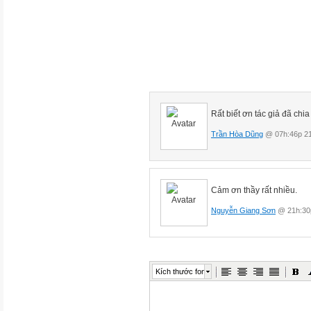
I.
II.
Năng lượng hóa
thạch
Rất biết ơn tác giả đã chia
01
Trần Hòa Dũng
@ 07h:46p 21
Năng Lượng
Của Trái Đất
Cảm ơn thầy rất nhiều.
Kể tên các nguồn năng lượng
Nguyễn Giang Sơn
@ 21h:30p
mà em biết. Nêu rõ vai trò của
Mặt Trời đối với mỗi nguồn
năng lượng đó.
Kích thước font
Năng lượng nhiệt: Mặt Trời tr