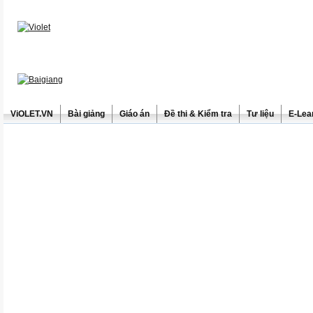
ViOLET.VN
Bài giảng
Giáo án
Đề thi & Kiểm tra
Tư liệu
E-Lea