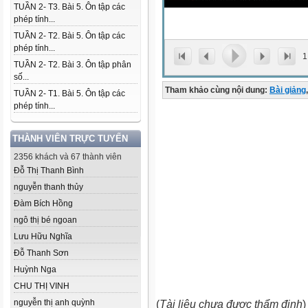
TUẦN 2- T3. Bài 5. Ôn tập các
phép tính...
TUẦN 2- T2. Bài 5. Ôn tập các
phép tính...
1
TUẦN 2- T2. Bài 3. Ôn tập phân
số...
Tham khảo cùng nội dung:
Bài giảng
,
TUẦN 2- T1. Bài 5. Ôn tập các
phép tính...
THÀNH VIÊN TRỰC TUYẾN
2356 khách và 67 thành viên
Đỗ Thị Thanh Bình
nguyễn thanh thủy
Đàm Bích Hồng
ngô thị bé ngoan
Lưu Hữu Nghĩa
Đỗ Thanh Sơn
Huỳnh Nga
CHU THỊ VINH
nguyễn thị anh quỳnh
(
Tài liệu chưa được thẩm định
)