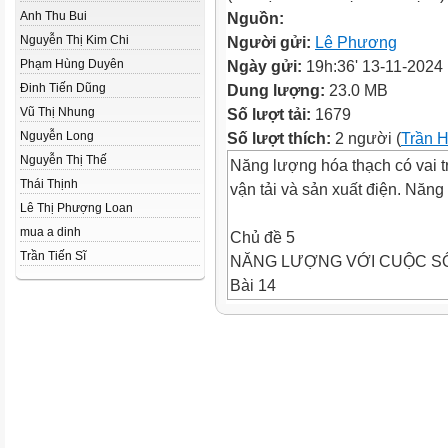
Anh Thu Bui
Nguồn:
Nguyễn Thị Kim Chi
Người gửi:
Lê Phương
Phạm Hùng Duyên
Ngày gửi:
19h:36' 13-11-2024
Đinh Tiến Dũng
Dung lượng:
23.0 MB
Vũ Thị Nhung
Số lượt tải:
1679
Nguyễn Long
Số lượt thích:
2 người (
Trần 
Nguyễn Thị Thế
Năng lượng hóa thạch có vai tr
Thái Thịnh
vận tải và sản xuất điện. Năn
Lê Thị Phượng Loan
mua a dinh
Chủ đề 5
Trần Tiến Sĩ
NĂNG LƯỢNG VỚI CUỘC S
Bài 14
NĂNG LƯỢNG CỦA TRÁI Đ
NỘI DUNG BÀI HỌC
Năng lượng của
Trái Đất