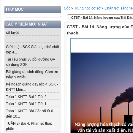
Gốc
>
Trung học cơ sở
>
Chân trời sáng tạ
THƯ MỤC
CTST - Bài 14. Năng lượng của Trái Đất.
CÁC Ý KIẾN MỚI NHẤT
CTST - Bài 14. Năng lượng của T
rất tuyệt...
thạch
...
Giới thiệu SGK Giáo dục thể chất
lớp 4...
Tài liệu phục vụ bồi dưỡng GV
sử dụng SGK...
Bài giảng rất sinh động. Cảm ơn
thầy N nhiều...
Kế hoạch giảng dạy lớp 4 SGK -
KNTT Môn...
Toán 1 KNTT. Bài 1 Tiết 2....
Toán 1 KNTT. Bài 1 Tiết 1....
Toán 1 KNTT. Bài Các số từ 0
đến 10...
TUẦN 2- Bài 4. Phân số thập
phân...