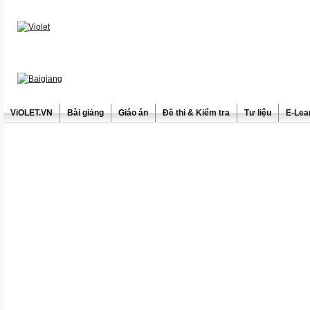
ViOLET.VN
Bài giảng
Giáo án
Đề thi & Kiểm tra
Tư liệu
E-Lea