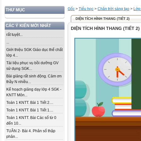
Gốc
>
Tiểu học
>
Chân trời sáng tạo
>
Lớp
THƯ MỤC
DIỆN TÍCH HÌNH THANG (TIẾT 2)
CÁC Ý KIẾN MỚI NHẤT
DIỆN TÍCH HÌNH THANG (TIẾT 2)
rất tuyệt...
...
Giới thiệu SGK Giáo dục thể chất
lớp 4...
Tài liệu phục vụ bồi dưỡng GV
sử dụng SGK...
Bài giảng rất sinh động. Cảm ơn
thầy N nhiều...
Kế hoạch giảng dạy lớp 4 SGK -
KNTT Môn...
Toán 1 KNTT. Bài 1 Tiết 2....
Toán 1 KNTT. Bài 1 Tiết 1....
Toán 1 KNTT. Bài Các số từ 0
đến 10...
TUẦN 2- Bài 4. Phân số thập
phân...