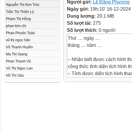
Người gửi:
Lê Đăng Phương
Nguyễn Thị Kim Trúc
Ngày gửi:
19h:10' 16-12-2024
Trần Thị Thiên Lý
Dung lượng:
20.1 MB
Phạm Thị Hồng
Số lượt tải:
275
phan kim chi
Số lượt thích:
0 người
Phan Phước Toán
Thứ … ngày …
vũ thị ngọc hân
tháng … năm …
Vũ Thanh Huyền
Ma Thi Giang
– Nhận biết được cách hình th
Phan Thanh Vũ
công thức tính diện tích hình t
Vũ Thị Ngọc Lan
– Tính được diện tích hình than
Hồ Thị Sáu
hai đáy và chiều cao của hình 
– Giải quyết được một số vấn 
quan đến diện tích hình thang.
Lớp trưởng sẽ gọi bất kì
bạn nào đó trong lớp và
đố về kiến thức cũ ở tiết
trước. Bạn đó có 5 giây