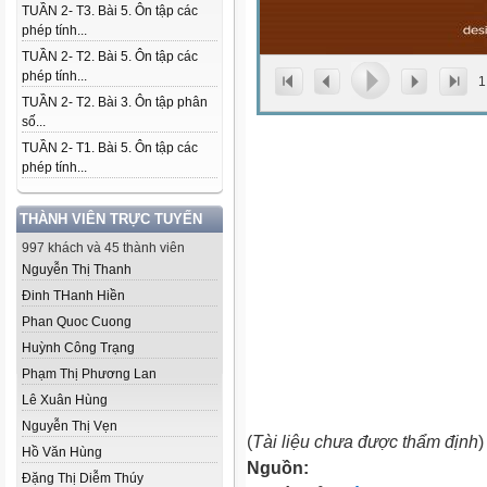
TUẦN 2- T3. Bài 5. Ôn tập các
phép tính...
TUẦN 2- T2. Bài 5. Ôn tập các
phép tính...
1
TUẦN 2- T2. Bài 3. Ôn tập phân
số...
TUẦN 2- T1. Bài 5. Ôn tập các
phép tính...
THÀNH VIÊN TRỰC TUYẾN
997 khách và 45 thành viên
Nguyễn Thị Thanh
Đinh THanh Hiền
Phan Quoc Cuong
Huỳnh Công Trạng
Phạm Thị Phương Lan
Lê Xuân Hùng
Nguyễn Thị Vẹn
(
Tài liệu chưa được thẩm định
)
Hồ Văn Hùng
Nguồn:
Đặng Thị Diễm Thúy