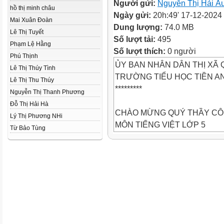
Người gửi:
Nguyễn Thị Hải Â
hồ thị minh châu
Ngày gửi:
20h:49' 17-12-2024
Mai Xuân Đoàn
Dung lượng:
74.0 MB
Lê Thị Tuyết
Số lượt tải:
495
Phạm Lệ Hằng
Số lượt thích:
0 người
Phú Thịnh
ỦY BAN NHÂN DÂN THỊ XÃ
Lê Thị Thúy Tình
TRƯỜNG TIỂU HỌC TIỀN A
Lê Thị Thu Thúy
*********
Nguyễn Thị Thanh Phương
Đỗ Thị Hải Hà
CHÀO MỪNG QUÝ THẦY CÔ 
Lý Thị Phương NHi
MÔN TIẾNG VIỆT LỚP 5
Từ Bảo Tùng
BÀI 6: NGÔI SAO SÂN CỎ (TI
Người thực hiện: Nguyễn Thị 
LUẬT CHƠI
Chia lớp thành 2 đội. Mỗi đội 
lượt từng thành viên thi kể tê