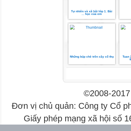
Bóng chuyền
Tự nhiên và xã hội lớp 1. Bài
... học của em
Bóng ném
Bắn cung
Bowling
Những búp chè trên cây cổ thụ
Tuan 2
Quần vợt
Bóng rổ
©2008-2017 
Cầu lông
Đơn vị chủ quản: Công ty Cổ p
Tiếng Việt
BÀI 6: NGÔI SAO SÂN CỎ (Tiế
Giấy phép mạng xã hội số 
+ Đoạn 1: Từ đầu đến ghi liền 