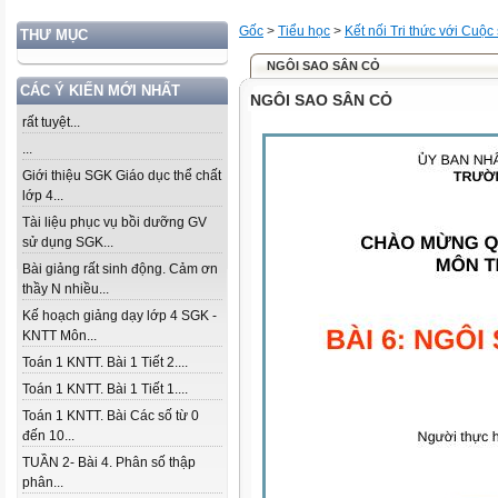
Gốc
>
Tiểu học
>
Kết nối Tri thức với Cuộc
THƯ MỤC
NGÔI SAO SÂN CỎ
CÁC Ý KIẾN MỚI NHẤT
NGÔI SAO SÂN CỎ
rất tuyệt...
...
Giới thiệu SGK Giáo dục thể chất
lớp 4...
Tài liệu phục vụ bồi dưỡng GV
sử dụng SGK...
Bài giảng rất sinh động. Cảm ơn
thầy N nhiều...
Kế hoạch giảng dạy lớp 4 SGK -
KNTT Môn...
Toán 1 KNTT. Bài 1 Tiết 2....
Toán 1 KNTT. Bài 1 Tiết 1....
Toán 1 KNTT. Bài Các số từ 0
đến 10...
TUẦN 2- Bài 4. Phân số thập
phân...