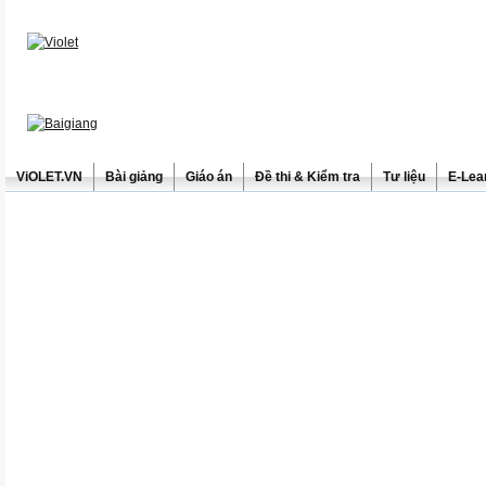
ViOLET.VN
Bài giảng
Giáo án
Đề thi & Kiểm tra
Tư liệu
E-Lea