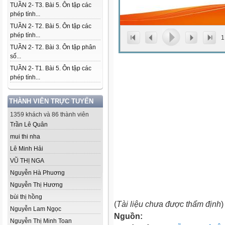
TUẦN 2- T3. Bài 5. Ôn tập các
phép tính...
TUẦN 2- T2. Bài 5. Ôn tập các
phép tính...
1
TUẦN 2- T2. Bài 3. Ôn tập phân
số...
TUẦN 2- T1. Bài 5. Ôn tập các
phép tính...
THÀNH VIÊN TRỰC TUYẾN
1359 khách và 86 thành viên
Trần Lê Quân
mui thi nha
Lê Minh Hải
VŨ THỊ NGA
Nguyễn Hà Phuơng
Nguyễn Thị Hương
bùi thị hồng
(
Tài liệu chưa được thẩm định
)
Nguyễn Lam Ngọc
Nguồn:
Nguyễn Thị Minh Toan