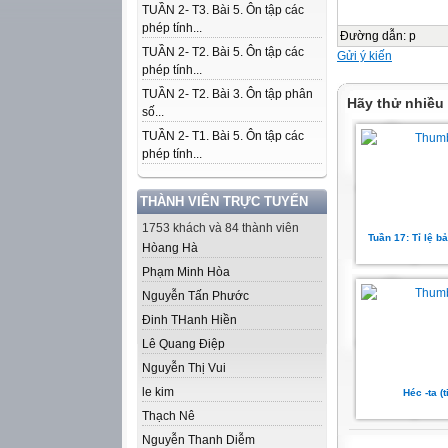
TUẦN 2- T3. Bài 5. Ôn tập các
phép tính...
Đường dẫn
:
p
TUẦN 2- T2. Bài 5. Ôn tập các
Gửi ý kiến
phép tính...
TUẦN 2- T2. Bài 3. Ôn tập phân
Hãy thử nhiều
số...
TUẦN 2- T1. Bài 5. Ôn tập các
phép tính...
THÀNH VIÊN TRỰC TUYẾN
1753 khách và 84 thành viên
Tuần 17: Tỉ lệ bả
Hòang Hà
Phạm Minh Hòa
Nguyễn Tấn Phước
Đinh THanh Hiền
Lê Quang Điệp
Nguyễn Thị Vui
le kim
Héc -ta (t
Thạch Nê
Nguyễn Thanh Diễm