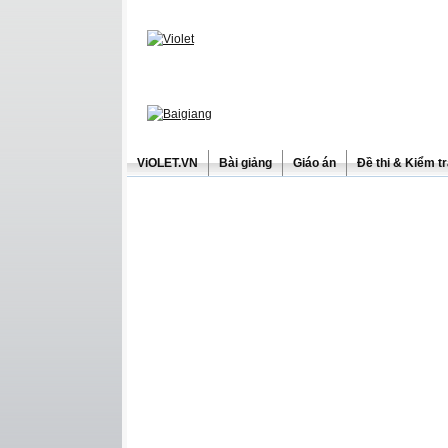
ViOLET.VN
Bài giảng
Giáo án
Đề thi & Kiểm t