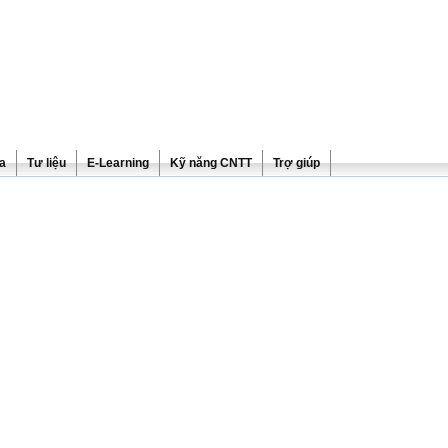
ra
Tư liệu
E-Learning
Kỹ năng CNTT
Trợ giúp