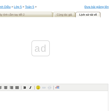
nh Diều
>
Lớp 5
>
Toán 5
>
Đưa bài giảng lên
y tính cầm tay tiết 2
Cùng tác giả
Lịch sử tải về
ad