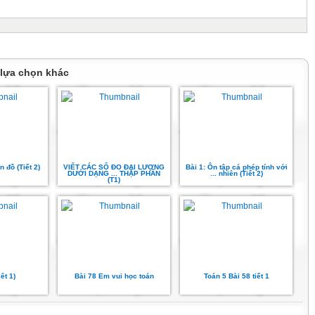
 lựa chọn khác
n đồ (Tiết 2)
VIẾT CÁC SỐ ĐO ĐẠI LƯỢNG
Bài 1: Ôn tập cá phép tính với
DƯỚI DẠNG ... THẬP PHÂN
... nhiên (Tiết 2)
(T1)
iêt 1)
Bài 78 Em vui học toán
Toán 5 Bài 58 tiết 1