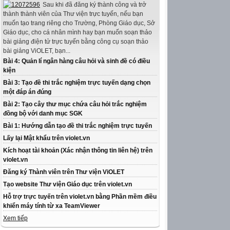
Sau khi đã đăng ký thành công và trở
thành thành viên của Thư viện trực tuyến, nếu bạn
muốn tạo trang riêng cho Trường, Phòng Giáo dục, Sở
Giáo dục, cho cá nhân mình hay bạn muốn soạn thảo
bài giảng điện tử trực tuyến bằng công cụ soạn thảo
bài giảng ViOLET, bạn...
Bài 4: Quản lí ngân hàng câu hỏi và sinh đề có điều
kiện
Bài 3: Tạo đề thi trắc nghiệm trực tuyến dạng chọn
một đáp án đúng
Bài 2: Tạo cây thư mục chứa câu hỏi trắc nghiệm
đồng bộ với danh mục SGK
Bài 1: Hướng dẫn tạo đề thi trắc nghiệm trực tuyến
Lấy lại Mật khẩu trên violet.vn
Kích hoạt tài khoản (Xác nhận thông tin liên hệ) trên
violet.vn
Đăng ký Thành viên trên Thư viện ViOLET
Tạo website Thư viện Giáo dục trên violet.vn
Hỗ trợ trực tuyến trên violet.vn bằng Phần mềm điều
khiển máy tính từ xa TeamViewer
Xem tiếp