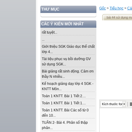
Gốc
>
Tiểu học
>
Cá
THƯ MỤC
bài 44 sử dụng má
CÁC Ý KIẾN MỚI NHẤT
rất tuyệt...
...
Giới thiệu SGK Giáo dục thể chất
lớp 4...
Tài liệu phục vụ bồi dưỡng GV
sử dụng SGK...
Bài giảng rất sinh động. Cảm ơn
thầy N nhiều...
Kế hoạch giảng dạy lớp 4 SGK -
KNTT Môn...
Toán 1 KNTT. Bài 1 Tiết 2....
Toán 1 KNTT. Bài 1 Tiết 1....
Kích thước font
Toán 1 KNTT. Bài Các số từ 0
đến 10...
TUẦN 2- Bài 4. Phân số thập
phân...