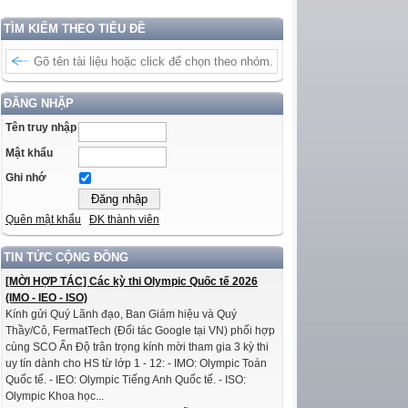
TÌM KIẾM THEO TIÊU ĐỀ
ĐĂNG NHẬP
Tên truy nhập
Mật khẩu
Ghi nhớ
Quên mật khẩu
ĐK thành viên
TIN TỨC CỘNG ĐỒNG
[MỜI HỢP TÁC] Các kỳ thi Olympic Quốc tế 2026
(IMO - IEO - ISO)
Kính gửi Quý Lãnh đạo, Ban Giám hiệu và Quý
Thầy/Cô, FermatTech (Đối tác Google tại VN) phối hợp
cùng SCO Ấn Độ trân trọng kính mời tham gia 3 kỳ thi
uy tín dành cho HS từ lớp 1 - 12: - IMO: Olympic Toán
Quốc tế. - IEO: Olympic Tiếng Anh Quốc tế. - ISO:
Olympic Khoa học...