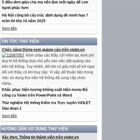
5 điều đơn giản cha mẹ nên làm mỗi ngày để con
hạnh phúc hơn
Hà Nội công bố cấu trúc định dạng đề minh họa 7
môn thi lớp 10 năm 2025
Xem tiếp
TIN TỨC THƯ VIỆN
Chức năng Dừng xem quảng cáo trên violet.vn
Kính chào các thầy, cô! Hiện tại, kinh phí
duy trì hệ thống dựa chủ yếu vào việc đặt quảng cáo
trên hệ thống. Tuy nhiên, đôi khi có gây một số trở ngại
đối với thầy, cô khi truy cập. Vì vậy, để thuận tiện trong
việc sử dụng thư viện hệ thống đã cung cấp chức
năng...
Khắc phục hiện tượng không xuất hiện menu Bộ
công cụ Violet trên PowerPoint và Word
Thử nghiệm Hệ thống Kiểm tra Trực tuyến ViOLET
Giai đoạn 1
Xem tiếp
HƯỚNG DẪN SỬ DỤNG THƯ VIỆN
Xác thực Thông tin thành viên trên violet.vn