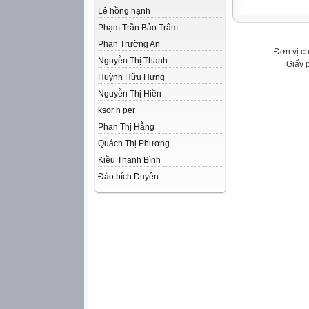
Lê hồng hạnh
Phạm Trần Bảo Trâm
Phan Trường An
Đơn vị c
Nguyễn Thị Thanh
Giấy 
Huỳnh Hữu Hưng
Nguyễn Thị Hiền
ksor h per
Phan Thị Hằng
Quách Thị Phương
Kiều Thanh Bình
Đào bích Duyên