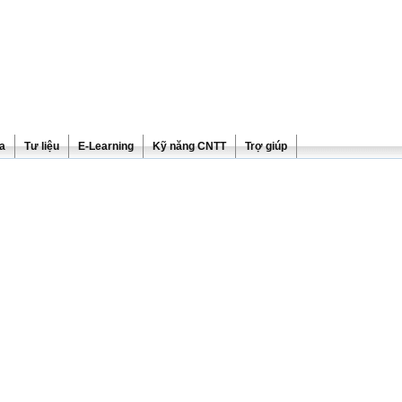
ra
Tư liệu
E-Learning
Kỹ năng CNTT
Trợ giúp