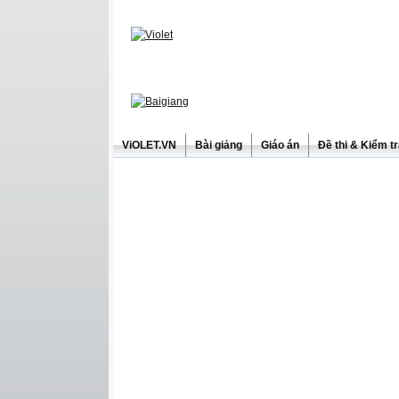
ViOLET.VN
Bài giảng
Giáo án
Đề thi & Kiểm t