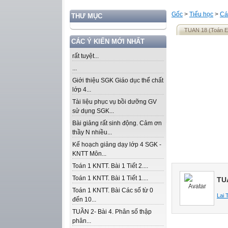
Gốc
>
Tiểu học
>
Cá
THƯ MỤC
TUAN 18 (Toán 
CÁC Ý KIẾN MỚI NHẤT
rất tuyệt...
...
Giới thiệu SGK Giáo dục thể chất
lớp 4...
Tài liệu phục vụ bồi dưỡng GV
sử dụng SGK...
Bài giảng rất sinh động. Cảm ơn
thầy N nhiều...
Kế hoạch giảng dạy lớp 4 SGK -
KNTT Môn...
Toán 1 KNTT. Bài 1 Tiết 2....
Toán 1 KNTT. Bài 1 Tiết 1....
TU
Toán 1 KNTT. Bài Các số từ 0
Lai 
đến 10...
TUẦN 2- Bài 4. Phân số thập
phân...