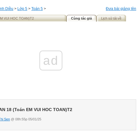
nh Diều
>
Lớp 5
>
Toán 5
>
Đưa bài giảng lên
EM VUI HOC TOAN)T2
Cùng tác giả
Lịch sử tải về
ad
AN 18 (Toán EM VUI HOC TOAN)T2
Thi Sen
@ 08h:55p 05/01/25