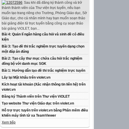
Sau khi đã đăng ký thành công và trở
thành thành viên của Thư viện trực tuyến, nếu bạn
muốn tạo trang riêng cho Trường, Phòng Giáo dục, Sở
Giáo dục, cho cá nhân mình hay bạn muốn soạn thảo
bài giảng điện tử trực tuyến bằng công cụ soạn thảo
bài giảng ViOLET, bạn...
Bài 4: Quản lí ngân hàng câu hỏi và sinh đề có điều
kiện
Bài 3: Tạo đề thi trắc nghiệm trực tuyến dạng chọn
một đáp án đúng
Bài 2: Tạo cây thư mục chứa câu hỏi trắc nghiệm
đồng bộ với danh mục SGK
Bài 1: Hướng dẫn tạo đề thi trắc nghiệm trực tuyến
Lấy lại Mật khẩu trên violet.vn
Kích hoạt tài khoản (Xác nhận thông tin liên hệ) trên
violet.vn
Đăng ký Thành viên trên Thư viện ViOLET
Tạo website Thư viện Giáo dục trên violet.vn
Hỗ trợ trực tuyến trên violet.vn bằng Phần mềm điều
khiển máy tính từ xa TeamViewer
Xem tiếp