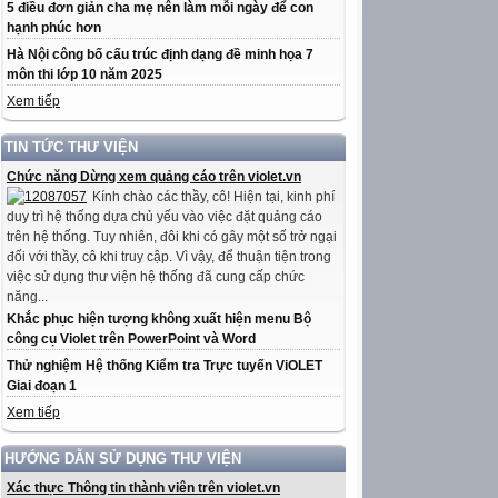
5 điều đơn giản cha mẹ nên làm mỗi ngày để con
hạnh phúc hơn
Hà Nội công bố cấu trúc định dạng đề minh họa 7
môn thi lớp 10 năm 2025
Xem tiếp
TIN TỨC THƯ VIỆN
Chức năng Dừng xem quảng cáo trên violet.vn
Kính chào các thầy, cô! Hiện tại, kinh phí
duy trì hệ thống dựa chủ yếu vào việc đặt quảng cáo
trên hệ thống. Tuy nhiên, đôi khi có gây một số trở ngại
đối với thầy, cô khi truy cập. Vì vậy, để thuận tiện trong
việc sử dụng thư viện hệ thống đã cung cấp chức
năng...
Khắc phục hiện tượng không xuất hiện menu Bộ
công cụ Violet trên PowerPoint và Word
Thử nghiệm Hệ thống Kiểm tra Trực tuyến ViOLET
Giai đoạn 1
Xem tiếp
HƯỚNG DẪN SỬ DỤNG THƯ VIỆN
Xác thực Thông tin thành viên trên violet.vn