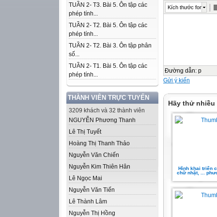
TUẦN 2- T3. Bài 5. Ôn tập các
Kích thước font
phép tính...
TUẦN 2- T2. Bài 5. Ôn tập các
phép tính...
TUẦN 2- T2. Bài 3. Ôn tập phân
số...
TUẦN 2- T1. Bài 5. Ôn tập các
Đường dẫn
:
p
phép tính...
Gửi ý kiến
THÀNH VIÊN TRỰC TUYẾN
Hãy thử nhiều
3209 khách và 32 thành viên
NGUYỄN Phương Thanh
Lê Thị Tuyết
Hoàng Thị Thanh Thảo
Nguyễn Văn Chiến
Nguyễn Kim Thiên Hân
Hình khai triển 
chữ nhật, ... phư
Lê Ngọc Mai
Nguyễn Văn Tiến
Lê Thành Lâm
Nguyễn Thị Hồng