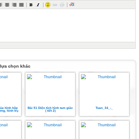
 lựa chọn khác
của hình hộp
Bài 51 Diện tích hình tam giác
Tuan_34_-_
ơng, hình trụ
( tiết 2)