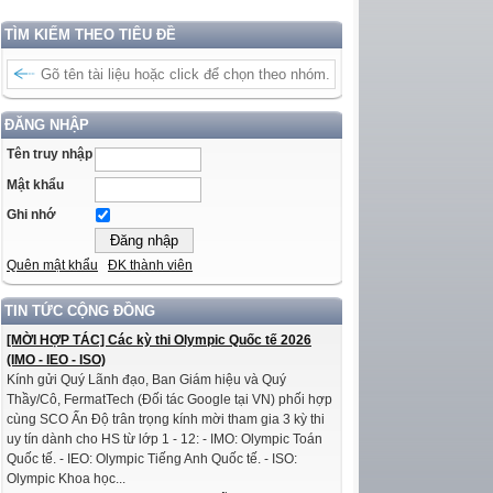
TÌM KIẾM THEO TIÊU ĐỀ
ĐĂNG NHẬP
Tên truy nhập
Mật khẩu
Ghi nhớ
Quên mật khẩu
ĐK thành viên
TIN TỨC CỘNG ĐỒNG
[MỜI HỢP TÁC] Các kỳ thi Olympic Quốc tế 2026
(IMO - IEO - ISO)
Kính gửi Quý Lãnh đạo, Ban Giám hiệu và Quý
Thầy/Cô, FermatTech (Đối tác Google tại VN) phối hợp
cùng SCO Ấn Độ trân trọng kính mời tham gia 3 kỳ thi
uy tín dành cho HS từ lớp 1 - 12: - IMO: Olympic Toán
Quốc tế. - IEO: Olympic Tiếng Anh Quốc tế. - ISO:
Olympic Khoa học...