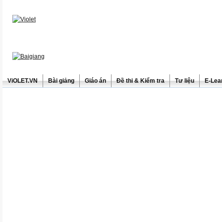
ViOLET.VN
Bài giảng
Giáo án
Đề thi & Kiểm tra
Tư liệu
E-Lea