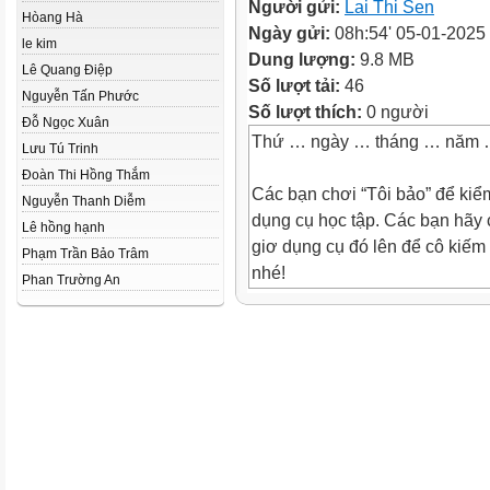
Người gửi:
Lai Thi Sen
Hòang Hà
Ngày gửi:
08h:54' 05-01-2025
le kim
Dung lượng:
9.8 MB
Lê Quang Điệp
Số lượt tải:
46
Nguyễn Tấn Phước
Số lượt thích:
0 người
Đỗ Ngọc Xuân
Thứ … ngày … tháng … năm
Lưu Tú Trinh
Đoàn Thi Hồng Thắm
Các bạn chơi “Tôi bảo” để kiểm
Nguyễn Thanh Diễm
dụng cụ học tập. Các bạn hãy
Lê hồng hạnh
giơ dụng cụ đó lên để cô kiếm 
Phạm Trần Bảo Trâm
nhé!
Phan Trường An
TÔI BẢO
Sách giáo khoa Toán
Bút chì
Cây thước