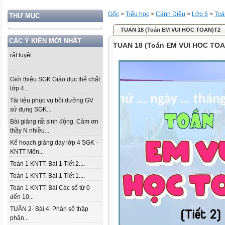
Gốc
>
Tiểu học
>
Cánh Diều
>
Lớp 5
>
Toá
THƯ MỤC
TUAN 18 (Toán EM VUI HOC TOAN)T2
CÁC Ý KIẾN MỚI NHẤT
TUAN 18 (Toán EM VUI HOC TO
rất tuyệt...
...
Giới thiệu SGK Giáo dục thể chất
lớp 4...
Tài liệu phục vụ bồi dưỡng GV
sử dụng SGK...
Bài giảng rất sinh động. Cảm ơn
thầy N nhiều...
Kế hoạch giảng dạy lớp 4 SGK -
KNTT Môn...
Toán 1 KNTT. Bài 1 Tiết 2....
Toán 1 KNTT. Bài 1 Tiết 1....
Toán 1 KNTT. Bài Các số từ 0
đến 10...
TUẦN 2- Bài 4. Phân số thập
phân...