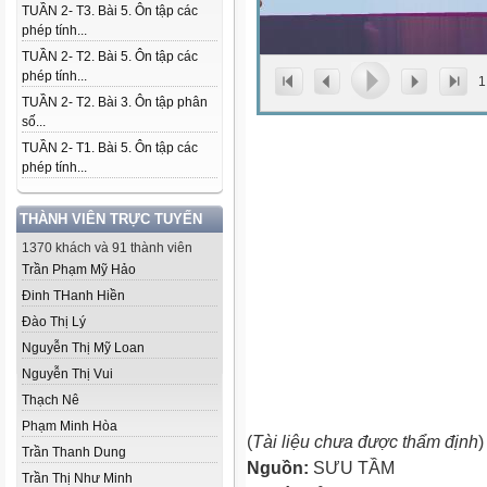
TUẦN 2- T3. Bài 5. Ôn tập các
phép tính...
TUẦN 2- T2. Bài 5. Ôn tập các
phép tính...
1
TUẦN 2- T2. Bài 3. Ôn tập phân
số...
TUẦN 2- T1. Bài 5. Ôn tập các
phép tính...
THÀNH VIÊN TRỰC TUYẾN
1370 khách và 91 thành viên
Trần Phạm Mỹ Hảo
Đinh THanh Hiền
Đào Thị Lý
Nguyễn Thị Mỹ Loan
Nguyễn Thị Vui
Thạch Nê
Phạm Minh Hòa
(
Tài liệu chưa được thẩm định
)
Trần Thanh Dung
Nguồn:
SƯU TẦM
Trần Thị Như Minh