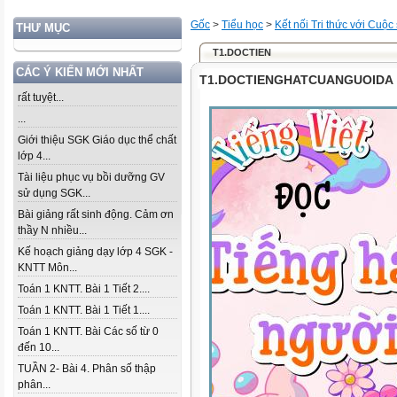
Gốc
>
Tiểu học
>
Kết nối Tri thức với Cuộc
THƯ MỤC
T1.DOCTIEN
CÁC Ý KIẾN MỚI NHẤT
T1.DOCTIENGHATCUANGUOIDA
rất tuyệt...
...
Giới thiệu SGK Giáo dục thể chất
lớp 4...
Tài liệu phục vụ bồi dưỡng GV
sử dụng SGK...
Bài giảng rất sinh động. Cảm ơn
thầy N nhiều...
Kế hoạch giảng dạy lớp 4 SGK -
KNTT Môn...
Toán 1 KNTT. Bài 1 Tiết 2....
Toán 1 KNTT. Bài 1 Tiết 1....
Toán 1 KNTT. Bài Các số từ 0
đến 10...
TUẦN 2- Bài 4. Phân số thập
phân...