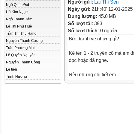
Người gửi:
Lai Thi Sen
Ngô Quốc Đạt
Ngày gửi:
21h:40' 12-01-2025
Hà Kim Ngọc
Dung lượng:
45.0 MB
Ngô Thanh Tâm
Số lượt tải:
393
Lê Thị Như Huệ
Số lượt thích:
0 người
Trần Thị Thu Hằng
Bức tranh vẽ những gì?
Nguyển Thanh Cường
Trần Phương Mai
Kể tên 1 - 2 truyện cổ mà em đ
Lệ Quyên Nguyễn
đọc hoặc đã nghe.
Nguyễn Thanh Công
Lê tiên
Nêu những chi tiết em
Trịnh Hương
thích
Trên đỉnh núi cao ở vùng Chư
ột em bé c ưỡi voi. Nh ững
tia nắng vàng dịu, những hạt 
cho mỏm đá. Gió rì rào k ể
cho mỏm đá nghe những câu c
nghe nh ững đi ệu ca du