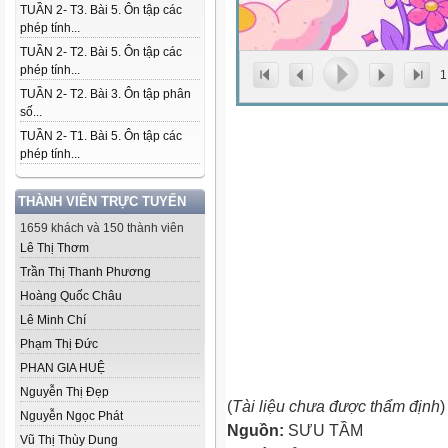
TUẦN 2- T3. Bài 5. Ôn tập các
phép tính...
TUẦN 2- T2. Bài 5. Ôn tập các
phép tính...
1
TUẦN 2- T2. Bài 3. Ôn tập phân
số...
TUẦN 2- T1. Bài 5. Ôn tập các
phép tính...
THÀNH VIÊN TRỰC TUYẾN
1659 khách và 150 thành viên
Lê Thị Thơm
Trần Thị Thanh Phương
Hoàng Quốc Châu
Lê Minh Chí
Phạm Thị Đức
PHAN GIA HUỆ
Nguyễn Thị Đẹp
(
Tài liệu chưa được thẩm định
)
Nguyễn Ngọc Phát
Nguồn:
SƯU TẦM
Vũ Thị Thùy Dung