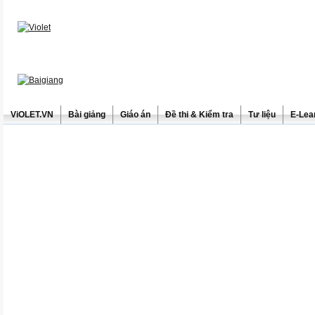
ViOLET.VN
Bài giảng
Giáo án
Đề thi & Kiểm tra
Tư liệu
E-Lea