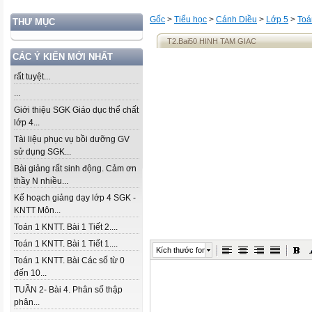
Gốc
>
Tiểu học
>
Cánh Diều
>
Lớp 5
>
Toá
THƯ MỤC
T2.Bai50 HINH TAM GIAC
CÁC Ý KIẾN MỚI NHẤT
rất tuyệt...
...
Giới thiệu SGK Giáo dục thể chất
lớp 4...
Tài liệu phục vụ bồi dưỡng GV
sử dụng SGK...
Bài giảng rất sinh động. Cảm ơn
thầy N nhiều...
Kế hoạch giảng dạy lớp 4 SGK -
KNTT Môn...
Toán 1 KNTT. Bài 1 Tiết 2....
Toán 1 KNTT. Bài 1 Tiết 1....
Kích thước font
Toán 1 KNTT. Bài Các số từ 0
đến 10...
TUẦN 2- Bài 4. Phân số thập
phân...