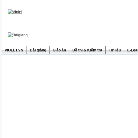
ViOLET.VN
Bài giảng
Giáo án
Đề thi & Kiểm tra
Tư liệu
E-Lea