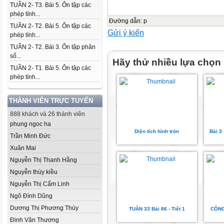
TUẦN 2- T3. Bài 5. Ôn tập các
phép tính...
Đường dẫn
:
p
TUẦN 2- T2. Bài 5. Ôn tập các
Gửi ý kiến
phép tính...
TUẦN 2- T2. Bài 3. Ôn tập phân
số...
Hãy thử nhiều lựa chọn
TUẦN 2- T1. Bài 5. Ôn tập các
phép tính...
THÀNH VIÊN TRỰC TUYẾN
888 khách và 26 thành viên
phung ngoc ha
Diện tích hình tròn
Bài 3 
Trần Minh Đức
Xuân Mai
Nguyễn Thị Thanh Hằng
Nguyễn thúy kiều
Nguyễn Thị Cẩm Linh
Ngô Đình Dũng
Dương Thị Phương Thúy
TUẦN 33 Bài 86 - Tiết 1
CỘNG
Đinh Văn Thương