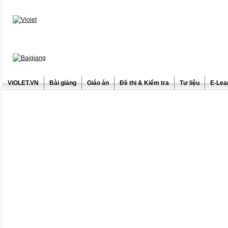
ViOLET.VN
Bài giảng
Giáo án
Đề thi & Kiểm tra
Tư liệu
E-Lea