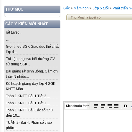
Gốc
>
Mầm non
>
Lớp 5 tuổi
>
Phát triển 
THƯ MỤC
Thơ Mùa hạ tuyệt vời
CÁC Ý KIẾN MỚI NHẤT
rất tuyệt...
...
Giới thiệu SGK Giáo dục thể chất
lớp 4...
Tài liệu phục vụ bồi dưỡng GV
sử dụng SGK...
Bài giảng rất sinh động. Cảm ơn
thầy N nhiều...
Kế hoạch giảng dạy lớp 4 SGK -
KNTT Môn...
Toán 1 KNTT. Bài 1 Tiết 2....
Toán 1 KNTT. Bài 1 Tiết 1....
Kích thước font
Toán 1 KNTT. Bài Các số từ 0
đến 10...
TUẦN 2- Bài 4. Phân số thập
phân...