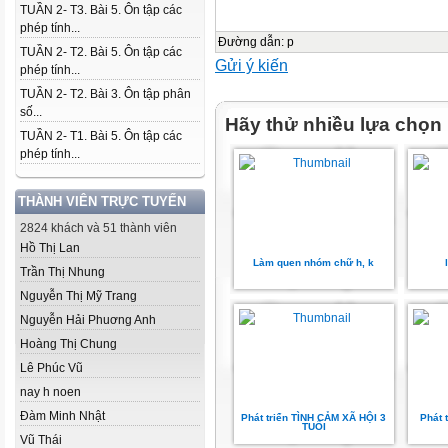
TUẦN 2- T3. Bài 5. Ôn tập các
phép tính...
Đường dẫn
:
p
TUẦN 2- T2. Bài 5. Ôn tập các
Gửi ý kiến
phép tính...
TUẦN 2- T2. Bài 3. Ôn tập phân
số...
Hãy thử nhiều lựa chọn
TUẦN 2- T1. Bài 5. Ôn tập các
phép tính...
THÀNH VIÊN TRỰC TUYẾN
2824 khách và 51 thành viên
Hồ Thị Lan
Làm quen nhóm chữ h, k
Trần Thị Nhung
Nguyễn Thị Mỹ Trang
Nguyễn Hải Phuơng Anh
Hoàng Thị Chung
Lê Phúc Vũ
nay h noen
Đàm Minh Nhật
Phát triển TÌNH CẢM XÃ HỘI 3
Phát 
TUỔI
Vũ Thái