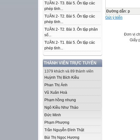
TUẦN 2- T3. Bài 5. Ôn tập các
phép tính...
Đường dẫn
:
p
TUẦN 2- T2. Bài 5. Ôn tập các
Gửi ý kiến
phép tính...
TUẦN 2- T2. Bài 3. Ôn tập phân
Đơn vị c
số...
Giấy 
TUẦN 2- T1. Bài 5. Ôn tập các
phép tính...
THÀNH VIÊN TRỰC TUYẾN
1379 khách và 89 thành viên
Huỳnh Thị Bích Kiều
Phan Thị Ánh
Vũ Xuân Hoà
Phạm hồng nhung
Ngô Kiều Như Thảo
Đức Minh
Phạm Phượng
Trần Nguyễn Đình Thật
Bùi Thị Ngọc Hương