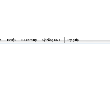
ra
Tư liệu
E-Learning
Kỹ năng CNTT
Trợ giúp