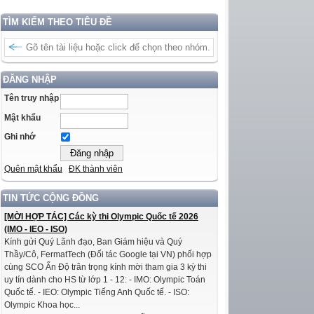
TÌM KIẾM THEO TIÊU ĐỀ
ĐĂNG NHẬP
Tên truy nhập
Mật khẩu
Ghi nhớ
Quên mật khẩu
ĐK thành viên
TIN TỨC CỘNG ĐỒNG
[MỜI HỢP TÁC] Các kỳ thi Olympic Quốc tế 2026
(IMO - IEO - ISO)
Kính gửi Quý Lãnh đạo, Ban Giám hiệu và Quý
Thầy/Cô, FermatTech (Đối tác Google tại VN) phối hợp
cùng SCO Ấn Độ trân trọng kính mời tham gia 3 kỳ thi
uy tín dành cho HS từ lớp 1 - 12: - IMO: Olympic Toán
Quốc tế. - IEO: Olympic Tiếng Anh Quốc tế. - ISO:
Olympic Khoa học...