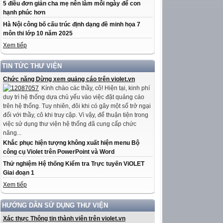
5 điều đơn giản cha mẹ nên làm mỗi ngày để con
hạnh phúc hơn
Hà Nội công bố cấu trúc định dạng đề minh họa 7
môn thi lớp 10 năm 2025
Xem tiếp
TIN TỨC THƯ VIỆN
Chức năng Dừng xem quảng cáo trên violet.vn
Kính chào các thầy, cô! Hiện tại, kinh phí
duy trì hệ thống dựa chủ yếu vào việc đặt quảng cáo
trên hệ thống. Tuy nhiên, đôi khi có gây một số trở ngại
đối với thầy, cô khi truy cập. Vì vậy, để thuận tiện trong
việc sử dụng thư viện hệ thống đã cung cấp chức
năng...
Khắc phục hiện tượng không xuất hiện menu Bộ
công cụ Violet trên PowerPoint và Word
Thử nghiệm Hệ thống Kiểm tra Trực tuyến ViOLET
Giai đoạn 1
Xem tiếp
HƯỚNG DẪN SỬ DỤNG THƯ VIỆN
Xác thực Thông tin thành viên trên violet.vn