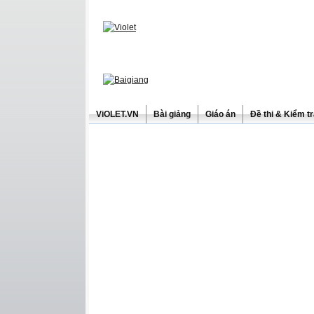
ViOLET.VN
Bài giảng
Giáo án
Đề thi & Kiểm t