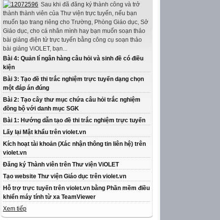
Sau khi đã đăng ký thành công và trở
thành thành viên của Thư viện trực tuyến, nếu bạn
muốn tạo trang riêng cho Trường, Phòng Giáo dục, Sở
Giáo dục, cho cá nhân mình hay bạn muốn soạn thảo
bài giảng điện tử trực tuyến bằng công cụ soạn thảo
bài giảng ViOLET, bạn...
Bài 4: Quản lí ngân hàng câu hỏi và sinh đề có điều
kiện
Bài 3: Tạo đề thi trắc nghiệm trực tuyến dạng chọn
một đáp án đúng
Bài 2: Tạo cây thư mục chứa câu hỏi trắc nghiệm
đồng bộ với danh mục SGK
Bài 1: Hướng dẫn tạo đề thi trắc nghiệm trực tuyến
Lấy lại Mật khẩu trên violet.vn
Kích hoạt tài khoản (Xác nhận thông tin liên hệ) trên
violet.vn
Đăng ký Thành viên trên Thư viện ViOLET
Tạo website Thư viện Giáo dục trên violet.vn
Hỗ trợ trực tuyến trên violet.vn bằng Phần mềm điều
khiển máy tính từ xa TeamViewer
Xem tiếp