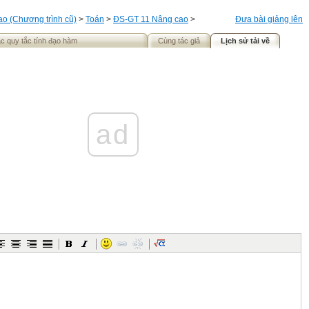
o (Chương trình cũ)
>
Toán
>
ĐS-GT 11 Nâng cao
>
Đưa bài giảng lên
c quy tắc tính đạo hàm
Cùng tác giả
Lịch sử tải về
ad