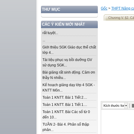
Gốc
>
THPT Nâng ca
THƯ MỤC
Chương V. §2. Cá
CÁC Ý KIẾN MỚI NHẤT
rất tuyệt...
...
Giới thiệu SGK Giáo dục thể chất
lớp 4...
Tài liệu phục vụ bồi dưỡng GV
sử dụng SGK...
Bài giảng rất sinh động. Cảm ơn
thầy N nhiều...
Kế hoạch giảng dạy lớp 4 SGK -
KNTT Môn...
Toán 1 KNTT. Bài 1 Tiết 2....
Toán 1 KNTT. Bài 1 Tiết 1....
Kích thước font
Toán 1 KNTT. Bài Các số từ 0
đến 10...
TUẦN 2- Bài 4. Phân số thập
phân...