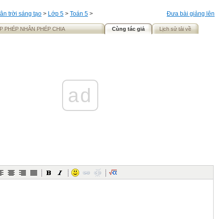
ân trời sáng tạo
>
Lớp 5
>
Toán 5
>
Đưa bài giảng lên
ẬP PHÉP NHÂN PHÉP CHIA
Cùng tác giả
Lịch sử tải về
ad