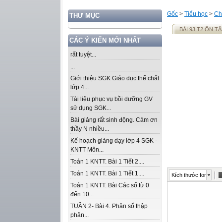
Gốc
>
Tiểu học
>
Ch
THƯ MỤC
BÀI 93 T2 ÔN T
CÁC Ý KIẾN MỚI NHẤT
rất tuyệt...
...
Giới thiệu SGK Giáo dục thể chất
lớp 4...
Tài liệu phục vụ bồi dưỡng GV
sử dụng SGK...
Bài giảng rất sinh động. Cảm ơn
thầy N nhiều...
Kế hoạch giảng dạy lớp 4 SGK -
KNTT Môn...
Toán 1 KNTT. Bài 1 Tiết 2....
Toán 1 KNTT. Bài 1 Tiết 1....
Kích thước font
Toán 1 KNTT. Bài Các số từ 0
đến 10...
TUẦN 2- Bài 4. Phân số thập
phân...