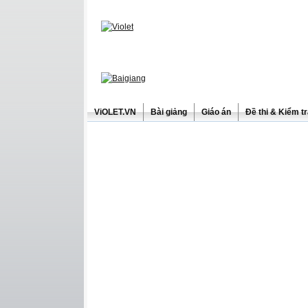
ViOLET.VN
Bài giảng
Giáo án
Đề thi & Kiểm t