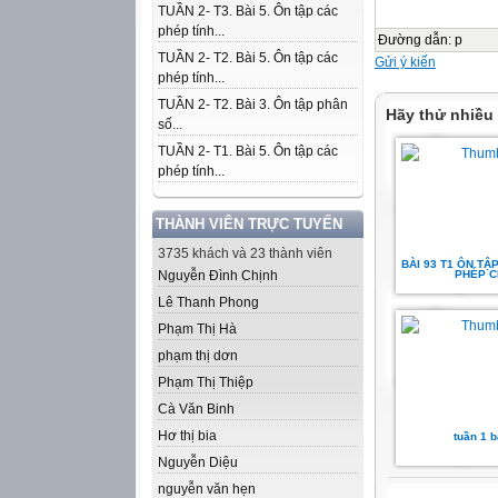
TUẦN 2- T3. Bài 5. Ôn tập các
phép tính...
Đường dẫn
:
p
TUẦN 2- T2. Bài 5. Ôn tập các
Gửi ý kiến
phép tính...
TUẦN 2- T2. Bài 3. Ôn tập phân
Hãy thử nhiều
số...
TUẦN 2- T1. Bài 5. Ôn tập các
phép tính...
THÀNH VIÊN TRỰC TUYẾN
3735 khách và 23 thành viên
BÀI 93 T1 ÔN TẬ
Nguyễn Đình Chịnh
PHÉP C
Lê Thanh Phong
Phạm Thị Hà
phạm thị dơn
Phạm Thị Thiệp
Cà Văn Binh
Hơ thị bia
tuần 1 b
Nguyễn Diệu
nguyễn văn hẹn