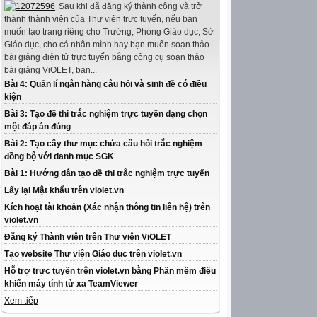
Sau khi đã đăng ký thành công và trở
thành thành viên của Thư viện trực tuyến, nếu bạn
muốn tạo trang riêng cho Trường, Phòng Giáo dục, Sở
Giáo dục, cho cá nhân mình hay bạn muốn soạn thảo
bài giảng điện tử trực tuyến bằng công cụ soạn thảo
bài giảng ViOLET, bạn...
Bài 4: Quản lí ngân hàng câu hỏi và sinh đề có điều
kiện
Bài 3: Tạo đề thi trắc nghiệm trực tuyến dạng chọn
một đáp án đúng
Bài 2: Tạo cây thư mục chứa câu hỏi trắc nghiệm
đồng bộ với danh mục SGK
Bài 1: Hướng dẫn tạo đề thi trắc nghiệm trực tuyến
Lấy lại Mật khẩu trên violet.vn
Kích hoạt tài khoản (Xác nhận thông tin liên hệ) trên
violet.vn
Đăng ký Thành viên trên Thư viện ViOLET
Tạo website Thư viện Giáo dục trên violet.vn
Hỗ trợ trực tuyến trên violet.vn bằng Phần mềm điều
khiển máy tính từ xa TeamViewer
Xem tiếp