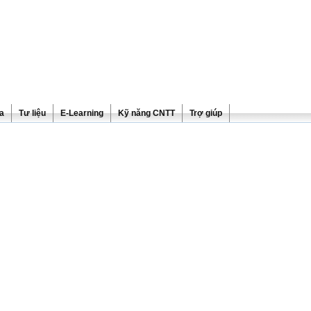
ra
Tư liệu
E-Learning
Kỹ năng CNTT
Trợ giúp