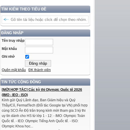
TÌM KIẾM THEO TIÊU ĐỀ
ĐĂNG NHẬP
Tên truy nhập
Mật khẩu
Ghi nhớ
Quên mật khẩu
ĐK thành viên
TIN TỨC CỘNG ĐỒNG
[MỜI HỢP TÁC] Các kỳ thi Olympic Quốc tế 2026
(IMO - IEO - ISO)
Kính gửi Quý Lãnh đạo, Ban Giám hiệu và Quý
Thầy/Cô, FermatTech (Đối tác Google tại VN) phối hợp
cùng SCO Ấn Độ trân trọng kính mời tham gia 3 kỳ thi
uy tín dành cho HS từ lớp 1 - 12: - IMO: Olympic Toán
Quốc tế. - IEO: Olympic Tiếng Anh Quốc tế. - ISO:
Olympic Khoa học...