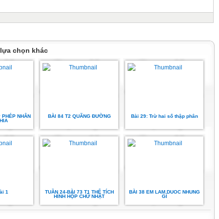
 lựa chọn khác
P PHÉP NHÂN
BÀI 84 T2 QUÃNG ĐƯỜNG
Bài 29: Trừ hai số thập phân
HIA
ài 1
TUẦN 24-BÀI 73 T1 THỂ TÍCH
BÀI 38 EM LAM DUOC NHUNG
HÌNH HỘP CHỮ NHẬT
GÌ