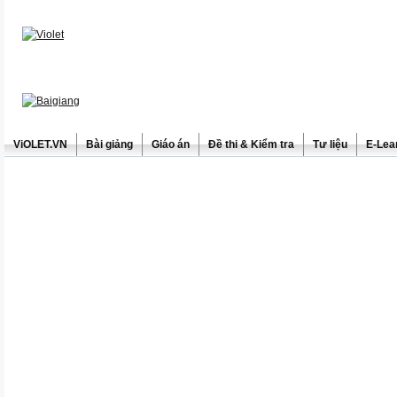
ViOLET.VN
Bài giảng
Giáo án
Đề thi & Kiểm tra
Tư liệu
E-Lea