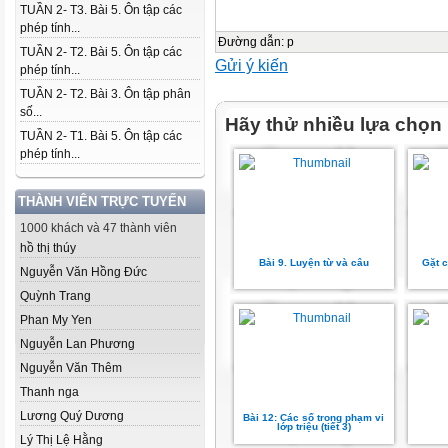
TUẦN 2- T3. Bài 5. Ôn tập các
phép tính...
Đường dẫn
:
p
TUẦN 2- T2. Bài 5. Ôn tập các
Gửi ý kiến
phép tính...
TUẦN 2- T2. Bài 3. Ôn tập phân
số...
Hãy thử nhiều lựa chọn
TUẦN 2- T1. Bài 5. Ôn tập các
phép tính...
THÀNH VIÊN TRỰC TUYẾN
1000 khách và 47 thành viên
hồ thị thúy
Bài 9. Luyện từ và câu
Gặt c
Nguyễn Văn Hồng Đức
Quỳnh Trang
Phan My Yen
Nguyễn Lan Phương
Nguyễn Văn Thêm
Thanh nga
Lương Quý Dương
Bài 12: Các số trong phạm vi
lớp triệu (tiết 3)
Lý Thị Lệ Hằng