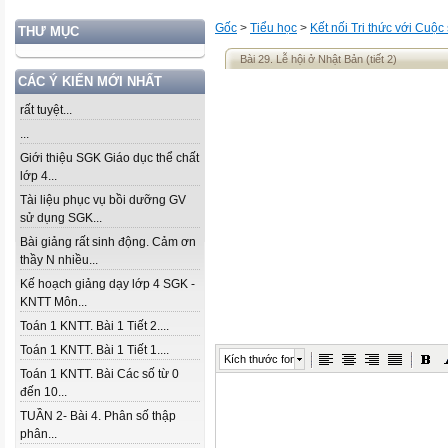
Gốc
>
Tiểu học
>
Kết nối Tri thức với Cuộc
THƯ MỤC
Bài 29. Lễ hội ở Nhật Bản (tiết 2)
CÁC Ý KIẾN MỚI NHẤT
rất tuyệt...
...
Giới thiệu SGK Giáo dục thể chất
lớp 4...
Tài liệu phục vụ bồi dưỡng GV
sử dụng SGK...
Bài giảng rất sinh động. Cảm ơn
thầy N nhiều...
Kế hoạch giảng dạy lớp 4 SGK -
KNTT Môn...
Toán 1 KNTT. Bài 1 Tiết 2....
Toán 1 KNTT. Bài 1 Tiết 1....
Kích thước font
Toán 1 KNTT. Bài Các số từ 0
đến 10...
TUẦN 2- Bài 4. Phân số thập
phân...