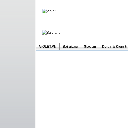
ViOLET.VN
Bài giảng
Giáo án
Đề thi & Kiểm t