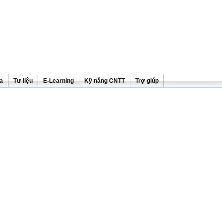
ra
Tư liệu
E-Learning
Kỹ năng CNTT
Trợ giúp