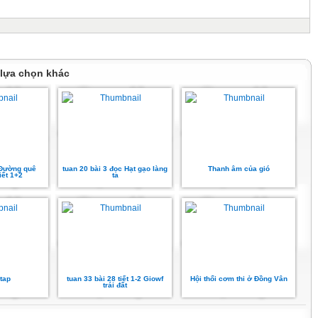
 lựa chọn khác
 Đường quê
tuan 20 bài 3 đọc Hạt gạo làng
Thanh âm của gió
iết 1+2
ta
tap
tuan 33 bài 28 tiết 1-2 Giowf
Hội thổi cơm thi ở Đồng Vân
trái đất