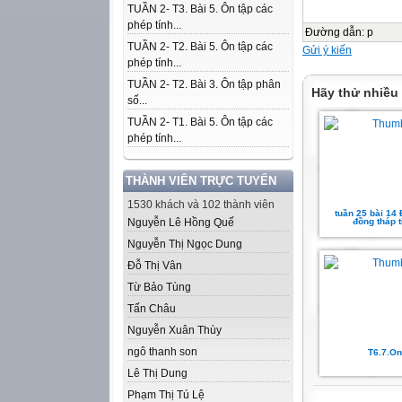
TUẦN 2- T3. Bài 5. Ôn tập các
phép tính...
Đường dẫn
:
p
TUẦN 2- T2. Bài 5. Ôn tập các
Gửi ý kiến
phép tính...
TUẦN 2- T2. Bài 3. Ôn tập phân
Hãy thử nhiều
số...
TUẦN 2- T1. Bài 5. Ôn tập các
phép tính...
THÀNH VIÊN TRỰC TUYẾN
1530 khách và 102 thành viên
tuần 25 bài 14
Nguyễn Lê Hồng Quế
đồng tháp t
Nguyễn Thị Ngọc Dung
Đỗ Thị Vân
Từ Bảo Tùng
Tấn Châu
Nguyễn Xuân Thùy
ngô thanh son
T6.7.On
Lê Thị Dung
Phạm Thị Tú Lệ