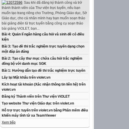
Sau khi đã đăng ký thành công và trở
thành thành viên của Thư viện trực tuyến, nếu bạn
muốn tạo trang riêng cho Trường, Phòng Giáo dục, Sở
Giáo dục, cho cá nhân mình hay bạn muốn soạn thảo
bài giảng điện tử trực tuyến bằng công cụ soạn thảo
bài giảng ViOLET, bạn...
Bài 4: Quản lí ngân hàng câu hỏi và sinh đề có điều
kiện
Bài 3: Tạo đề thi trắc nghiệm trực tuyến dạng chọn
một đáp án đúng
Bài 2: Tạo cây thư mục chứa câu hỏi trắc nghiệm
đồng bộ với danh mục SGK
Bài 1: Hướng dẫn tạo đề thi trắc nghiệm trực tuyến
Lấy lại Mật khẩu trên violet.vn
Kích hoạt tài khoản (Xác nhận thông tin liên hệ) trên
violet.vn
Đăng ký Thành viên trên Thư viện ViOLET
Tạo website Thư viện Giáo dục trên violet.vn
Hỗ trợ trực tuyến trên violet.vn bằng Phần mềm điều
khiển máy tính từ xa TeamViewer
Xem tiếp