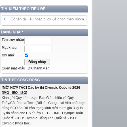
TÌM KIẾM THEO TIÊU ĐỀ
ĐĂNG NHẬP
Tên truy nhập
Mật khẩu
Ghi nhớ
Quên mật khẩu
ĐK thành viên
TIN TỨC CỘNG ĐỒNG
[MỜI HỢP TÁC] Các kỳ thi Olympic Quốc tế 2026
(IMO - IEO - ISO)
Kính gửi Quý Lãnh đạo, Ban Giám hiệu và Quý
Thầy/Cô, FermatTech (Đối tác Google tại VN) phối hợp
cùng SCO Ấn Độ trân trọng kính mời tham gia 3 kỳ thi
uy tín dành cho HS từ lớp 1 - 12: - IMO: Olympic Toán
Quốc tế. - IEO: Olympic Tiếng Anh Quốc tế. - ISO:
Olympic Khoa học...