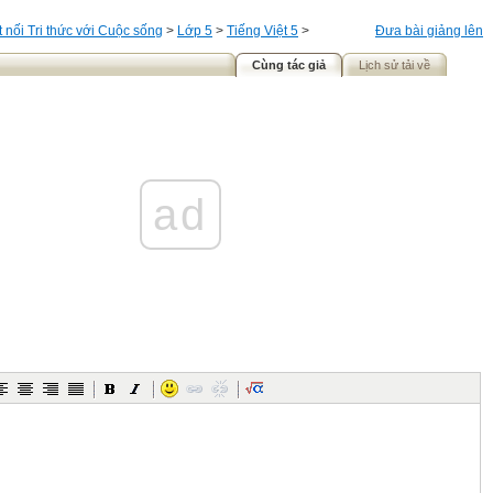
t nối Tri thức với Cuộc sống
>
Lớp 5
>
Tiếng Việt 5
>
Đưa bài giảng lên
Cùng tác giả
Lịch sử tải về
ad