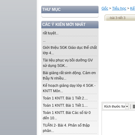
Gốc
>
Tiểu học
>
Kế
THƯ MỤC
-bài 3-tiết 3
CÁC Ý KIẾN MỚI NHẤT
rất tuyệt...
...
Giới thiệu SGK Giáo dục thể chất
lớp 4...
Tài liệu phục vụ bồi dưỡng GV
sử dụng SGK...
Bài giảng rất sinh động. Cảm ơn
thầy N nhiều...
Kế hoạch giảng dạy lớp 4 SGK -
KNTT Môn...
Toán 1 KNTT. Bài 1 Tiết 2....
Toán 1 KNTT. Bài 1 Tiết 1....
Kích thước font
Toán 1 KNTT. Bài Các số từ 0
đến 10...
TUẦN 2- Bài 4. Phân số thập
phân...