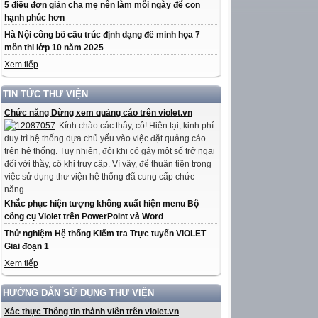
5 điều đơn giản cha mẹ nên làm mỗi ngày để con
hạnh phúc hơn
Hà Nội công bố cấu trúc định dạng đề minh họa 7
môn thi lớp 10 năm 2025
Xem tiếp
TIN TỨC THƯ VIỆN
Chức năng Dừng xem quảng cáo trên violet.vn
Kính chào các thầy, cô! Hiện tại, kinh phí
duy trì hệ thống dựa chủ yếu vào việc đặt quảng cáo
trên hệ thống. Tuy nhiên, đôi khi có gây một số trở ngại
đối với thầy, cô khi truy cập. Vì vậy, để thuận tiện trong
việc sử dụng thư viện hệ thống đã cung cấp chức
năng...
Khắc phục hiện tượng không xuất hiện menu Bộ
công cụ Violet trên PowerPoint và Word
Thử nghiệm Hệ thống Kiểm tra Trực tuyến ViOLET
Giai đoạn 1
Xem tiếp
HƯỚNG DẪN SỬ DỤNG THƯ VIỆN
Xác thực Thông tin thành viên trên violet.vn