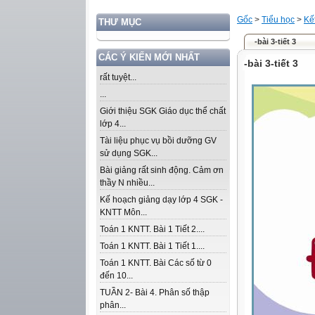
Gốc
>
Tiểu học
>
Kế
THƯ MỤC
-bài 3-tiết 3
CÁC Ý KIẾN MỚI NHẤT
-bài 3-tiết 3
rất tuyệt...
...
Giới thiệu SGK Giáo dục thể chất
lớp 4...
Tài liệu phục vụ bồi dưỡng GV
sử dụng SGK...
Bài giảng rất sinh động. Cảm ơn
thầy N nhiều...
Kế hoạch giảng dạy lớp 4 SGK -
KNTT Môn...
Toán 1 KNTT. Bài 1 Tiết 2....
Toán 1 KNTT. Bài 1 Tiết 1....
Toán 1 KNTT. Bài Các số từ 0
đến 10...
TUẦN 2- Bài 4. Phân số thập
phân...