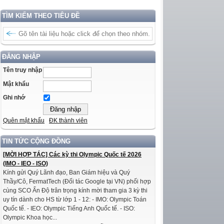
TÌM KIẾM THEO TIÊU ĐỀ
ĐĂNG NHẬP
Tên truy nhập
Mật khẩu
Ghi nhớ
Quên mật khẩu
ĐK thành viên
TIN TỨC CỘNG ĐỒNG
[MỜI HỢP TÁC] Các kỳ thi Olympic Quốc tế 2026
(IMO - IEO - ISO)
Kính gửi Quý Lãnh đạo, Ban Giám hiệu và Quý
Thầy/Cô, FermatTech (Đối tác Google tại VN) phối hợp
cùng SCO Ấn Độ trân trọng kính mời tham gia 3 kỳ thi
uy tín dành cho HS từ lớp 1 - 12: - IMO: Olympic Toán
Quốc tế. - IEO: Olympic Tiếng Anh Quốc tế. - ISO:
Olympic Khoa học...