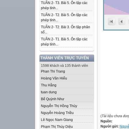
TUẦN 2- T3. Bài 5. Ôn tập các
phép tính...
TUẦN 2- T2. Bài 5. Ôn tập các
phép tính...
TUẦN 2- T2. Bài 3. Ôn tập phân
số...
TUẦN 2- T1. Bài 5. Ôn tập các
phép tính...
THÀNH VIÊN TRỰC TUYẾN
1598 khách và 135 thành viên
Phan Thi Trang
Hoàng Văn Hiếu
Thu Hằng
tuan dung
Bế Quỳnh Như
Nguyễn Thị Hồng Thúy
Nguyễn Hoàng Triều
(
Tài liệu chưa đư
Lê Ngọc Nam Giang
Nguồn:
Người gửi:
Nguy
Phạm Thị Thúy Diệu