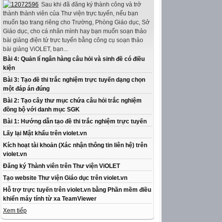
Sau khi đã đăng ký thành công và trở
thành thành viên của Thư viện trực tuyến, nếu bạn
muốn tạo trang riêng cho Trường, Phòng Giáo dục, Sở
Giáo dục, cho cá nhân mình hay bạn muốn soạn thảo
bài giảng điện tử trực tuyến bằng công cụ soạn thảo
bài giảng ViOLET, bạn...
Bài 4: Quản lí ngân hàng câu hỏi và sinh đề có điều
kiện
Bài 3: Tạo đề thi trắc nghiệm trực tuyến dạng chọn
một đáp án đúng
Bài 2: Tạo cây thư mục chứa câu hỏi trắc nghiệm
đồng bộ với danh mục SGK
Bài 1: Hướng dẫn tạo đề thi trắc nghiệm trực tuyến
Lấy lại Mật khẩu trên violet.vn
Kích hoạt tài khoản (Xác nhận thông tin liên hệ) trên
violet.vn
Đăng ký Thành viên trên Thư viện ViOLET
Tạo website Thư viện Giáo dục trên violet.vn
Hỗ trợ trực tuyến trên violet.vn bằng Phần mềm điều
khiển máy tính từ xa TeamViewer
Xem tiếp