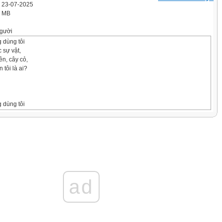
' 23-07-2025
4 MB
gười
 dùng tôi
 sự vật,
ên, cây cỏ,
 tôi là ai?
 dùng tôi
ặc điểm của
 trạng
ậy?
ên các hoạt
y là lúc các
ad
n tôi. Đố
 ai?