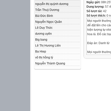
Ngày gửi:
08h:25
nguyễn thị quỳnh dương
Dung lượng:
57.
Trần Thuỳ Dương
Số lượt tải:
42
Số lượt thích:
0 n
Bùi Đức Bình
Mọi người thường
Nguyễn Ngọc Quân
để đặt tên cho các
Lê Duy Thức
hiện tượng tự nhi
dương uyên
hoa lá. Đố các bạn
Big bang
Đáp án: Danh từ
Lê Thị Hương Liên
Ba Hiep
Mọi người thường
để miêu tả các đ
võ thị hồng lý
sự vật, hoạt động,
Nguyễn Thành Quang
thái… Tôi là ai v
Đáp án: Tính từ
Khi các bạn gọi t
động, trạng thái ấ
bạn đang nhắc đế
các bạn biết tôi là
Đáp án: Động từ