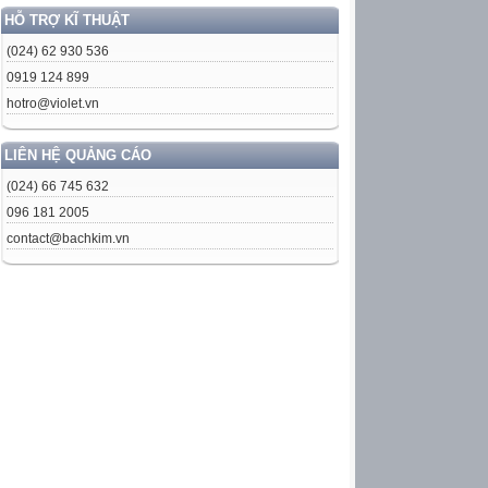
HỖ TRỢ KĨ THUẬT
(024) 62 930 536
0919 124 899
hotro@violet.vn
LIÊN HỆ QUẢNG CÁO
(024) 66 745 632
096 181 2005
contact@bachkim.vn