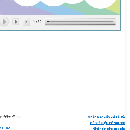
1
/
32
ợc thẩm định
)
Nhấn vào đây để tải về
Báo tài liệu có sai sót
ễn Tảo
Nhắn tin cho tác giả