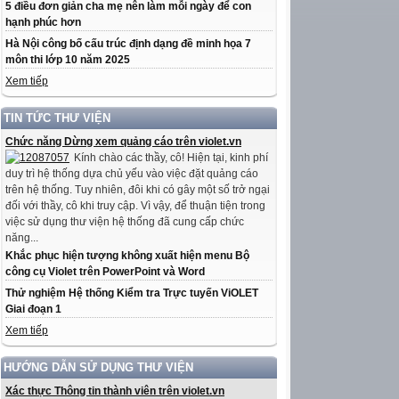
5 điều đơn giản cha mẹ nên làm mỗi ngày để con
hạnh phúc hơn
Hà Nội công bố cấu trúc định dạng đề minh họa 7
môn thi lớp 10 năm 2025
Xem tiếp
TIN TỨC THƯ VIỆN
Chức năng Dừng xem quảng cáo trên violet.vn
Kính chào các thầy, cô! Hiện tại, kinh phí
duy trì hệ thống dựa chủ yếu vào việc đặt quảng cáo
trên hệ thống. Tuy nhiên, đôi khi có gây một số trở ngại
đối với thầy, cô khi truy cập. Vì vậy, để thuận tiện trong
việc sử dụng thư viện hệ thống đã cung cấp chức
năng...
Khắc phục hiện tượng không xuất hiện menu Bộ
công cụ Violet trên PowerPoint và Word
Thử nghiệm Hệ thống Kiểm tra Trực tuyến ViOLET
Giai đoạn 1
Xem tiếp
HƯỚNG DẪN SỬ DỤNG THƯ VIỆN
Xác thực Thông tin thành viên trên violet.vn