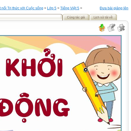
t nối Tri thức với Cuộc sống
>
Lớp 5
>
Tiếng Việt 5
>
Đưa bài giảng lên
Cùng tác giả
Lịch sử tải về