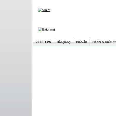
ViOLET.VN
Bài giảng
Giáo án
Đề thi & Kiểm t