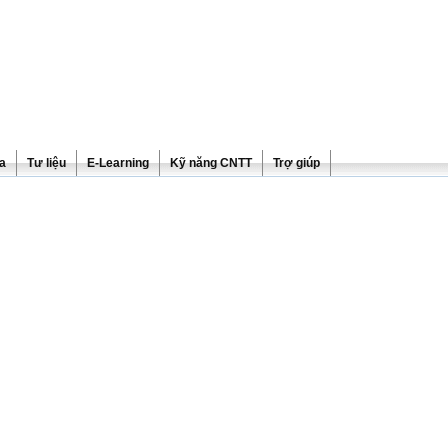
ra
Tư liệu
E-Learning
Kỹ năng CNTT
Trợ giúp