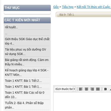
Gốc
>
Tiểu học
>
Kết nối Tri thức với Cuộc
THƯ MỤC
Bài 9- Tiết 1
CÁC Ý KIẾN MỚI NHẤT
rất tuyệt...
...
Giới thiệu SGK Giáo dục thể chất
lớp 4...
Tài liệu phục vụ bồi dưỡng GV
sử dụng SGK...
Bài giảng rất sinh động. Cảm ơn
thầy N nhiều...
Kế hoạch giảng dạy lớp 4 SGK -
KNTT Môn...
Toán 1 KNTT. Bài 1 Tiết 2....
Toán 1 KNTT. Bài 1 Tiết 1....
Kích thước font
Toán 1 KNTT. Bài Các số từ 0
đến 10...
TUẦN 2- Bài 4. Phân số thập
phân...