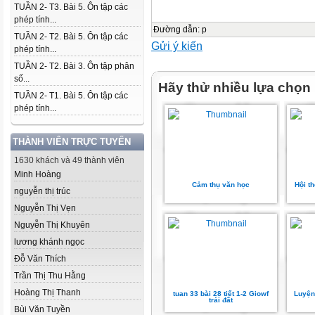
TUẦN 2- T3. Bài 5. Ôn tập các
phép tính...
Đường dẫn
:
p
TUẦN 2- T2. Bài 5. Ôn tập các
Gửi ý kiến
phép tính...
TUẦN 2- T2. Bài 3. Ôn tập phân
số...
Hãy thử nhiều lựa chọn
TUẦN 2- T1. Bài 5. Ôn tập các
phép tính...
THÀNH VIÊN TRỰC TUYẾN
1630 khách và 49 thành viên
Minh Hoàng
Cảm thụ văn học
Hội t
nguyễn thị trúc
Nguyễn Thị Vẹn
Nguyễn Thị Khuyên
lương khánh ngọc
Đỗ Văn Thích
Trần Thị Thu Hằng
Hoàng Thị Thanh
tuan 33 bài 28 tiết 1-2 Giowf
Luyện
trái đất
Bùi Văn Tuyền