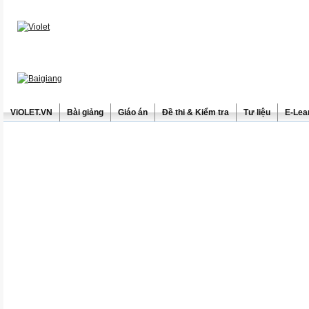
ViOLET.VN
Bài giảng
Giáo án
Đề thi & Kiểm tra
Tư liệu
E-Lea