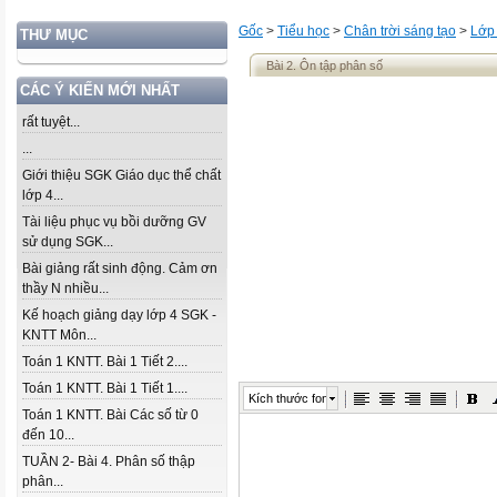
Gốc
>
Tiểu học
>
Chân trời sáng tạo
>
Lớp
THƯ MỤC
Bài 2. Ôn tập phân số
CÁC Ý KIẾN MỚI NHẤT
rất tuyệt...
...
Giới thiệu SGK Giáo dục thể chất
lớp 4...
Tài liệu phục vụ bồi dưỡng GV
sử dụng SGK...
Bài giảng rất sinh động. Cảm ơn
thầy N nhiều...
Kế hoạch giảng dạy lớp 4 SGK -
KNTT Môn...
Toán 1 KNTT. Bài 1 Tiết 2....
Toán 1 KNTT. Bài 1 Tiết 1....
Kích thước font
Toán 1 KNTT. Bài Các số từ 0
đến 10...
TUẦN 2- Bài 4. Phân số thập
phân...