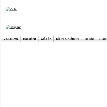
ViOLET.VN
Bài giảng
Giáo án
Đề thi & Kiểm tra
Tư liệu
E-Lea