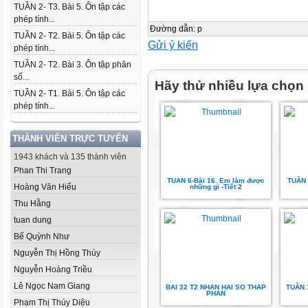
TUẦN 2- T3. Bài 5. Ôn tập các
phép tính...
Đường dẫn
:
p
TUẦN 2- T2. Bài 5. Ôn tập các
Gửi ý kiến
phép tính...
TUẦN 2- T2. Bài 3. Ôn tập phân
số...
Hãy thử nhiều lựa chọn
TUẦN 2- T1. Bài 5. Ôn tập các
phép tính...
THÀNH VIÊN TRỰC TUYẾN
1943 khách và 135 thành viên
Phan Thi Trang
TUAN 6-Bài 16. Em làm được
TUẦN 
Hoàng Văn Hiếu
những gì -Tiết 2
Thu Hằng
tuan dung
Bế Quỳnh Như
Nguyễn Thị Hồng Thúy
Nguyễn Hoàng Triều
Lê Ngọc Nam Giang
BAI 32 T2 NHAN HAI SO THAP
TUẦN 
PHAN
Phạm Thị Thúy Diệu