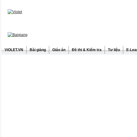
ViOLET.VN
Bài giảng
Giáo án
Đề thi & Kiểm tra
Tư liệu
E-Lea