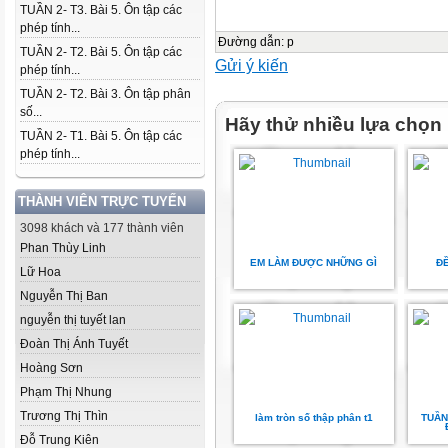
TUẦN 2- T3. Bài 5. Ôn tập các
phép tính...
Đường dẫn
:
p
TUẦN 2- T2. Bài 5. Ôn tập các
Gửi ý kiến
phép tính...
TUẦN 2- T2. Bài 3. Ôn tập phân
số...
Hãy thử nhiều lựa chọn
TUẦN 2- T1. Bài 5. Ôn tập các
phép tính...
THÀNH VIÊN TRỰC TUYẾN
3098 khách và 177 thành viên
Phan Thùy Linh
EM LÀM ĐƯỢC NHỮNG GÌ
ĐỀ
Lữ Hoa
Nguyễn Thị Ban
nguyễn thị tuyết lan
Đoàn Thị Ánh Tuyết
Hoàng Sơn
Phạm Thị Nhung
Trương Thị Thìn
làm tròn số thập phân t1
TUẦN
Đỗ Trung Kiên