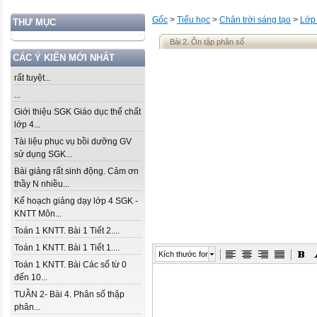
Gốc
>
Tiểu học
>
Chân trời sáng tạo
>
Lớp
THƯ MỤC
Bài 2. Ôn tập phân số
CÁC Ý KIẾN MỚI NHẤT
rất tuyệt...
...
Giới thiệu SGK Giáo dục thể chất
lớp 4...
Tài liệu phục vụ bồi dưỡng GV
sử dụng SGK...
Bài giảng rất sinh động. Cảm ơn
thầy N nhiều...
Kế hoạch giảng dạy lớp 4 SGK -
KNTT Môn...
Toán 1 KNTT. Bài 1 Tiết 2....
Toán 1 KNTT. Bài 1 Tiết 1....
Kích thước font
Toán 1 KNTT. Bài Các số từ 0
đến 10...
TUẦN 2- Bài 4. Phân số thập
phân...