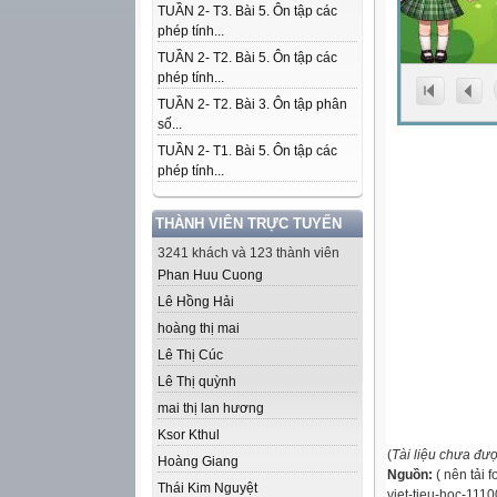
TUẦN 2- T3. Bài 5. Ôn tập các
phép tính...
TUẦN 2- T2. Bài 5. Ôn tập các
phép tính...
TUẦN 2- T2. Bài 3. Ôn tập phân
số...
TUẦN 2- T1. Bài 5. Ôn tập các
phép tính...
THÀNH VIÊN TRỰC TUYẾN
3241 khách và 123 thành viên
Phan Huu Cuong
Lê Hồng Hải
hoàng thị mai
Lê Thị Cúc
Lê Thị quỳnh
mai thị lan hương
Ksor Kthul
(
Tài liệu chưa đư
Hoàng Giang
Nguồn:
( nên tải 
Thái Kim Nguyệt
viet-tieu-hoc-111