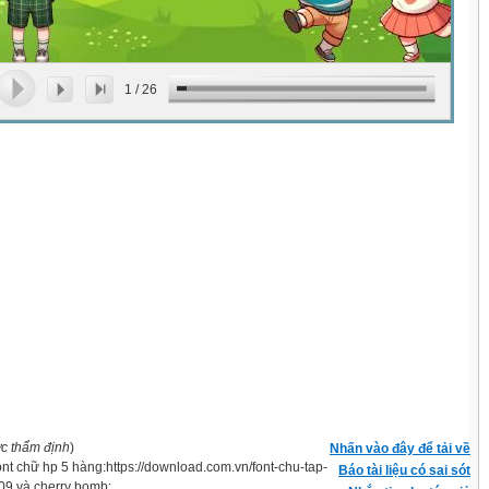
1
/
26
ợc thẩm định
)
Nhấn vào đây để tải về
font chữ hp 5 hàng:https://download.com.vn/font-chu-tap-
Báo tài liệu có sai sót
009 và cherry bomb: