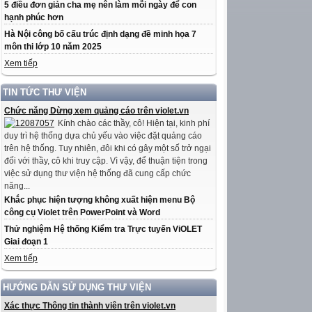
5 điều đơn giản cha mẹ nên làm mỗi ngày để con
hạnh phúc hơn
Hà Nội công bố cấu trúc định dạng đề minh họa 7
môn thi lớp 10 năm 2025
Xem tiếp
TIN TỨC THƯ VIỆN
Chức năng Dừng xem quảng cáo trên violet.vn
Kính chào các thầy, cô! Hiện tại, kinh phí
duy trì hệ thống dựa chủ yếu vào việc đặt quảng cáo
trên hệ thống. Tuy nhiên, đôi khi có gây một số trở ngại
đối với thầy, cô khi truy cập. Vì vậy, để thuận tiện trong
việc sử dụng thư viện hệ thống đã cung cấp chức
năng...
Khắc phục hiện tượng không xuất hiện menu Bộ
công cụ Violet trên PowerPoint và Word
Thử nghiệm Hệ thống Kiểm tra Trực tuyến ViOLET
Giai đoạn 1
Xem tiếp
HƯỚNG DẪN SỬ DỤNG THƯ VIỆN
Xác thực Thông tin thành viên trên violet.vn