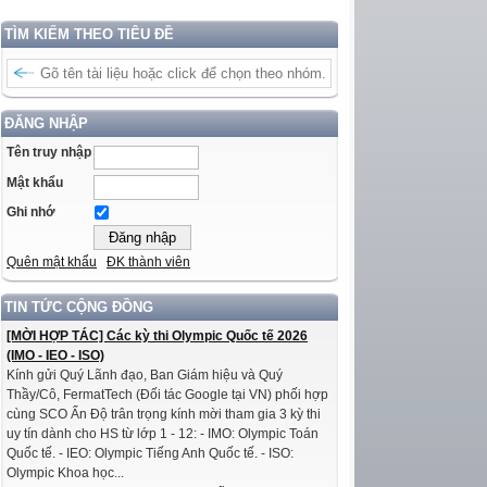
TÌM KIẾM THEO TIÊU ĐỀ
ĐĂNG NHẬP
Tên truy nhập
Mật khẩu
Ghi nhớ
Quên mật khẩu
ĐK thành viên
TIN TỨC CỘNG ĐỒNG
[MỜI HỢP TÁC] Các kỳ thi Olympic Quốc tế 2026
(IMO - IEO - ISO)
Kính gửi Quý Lãnh đạo, Ban Giám hiệu và Quý
Thầy/Cô, FermatTech (Đối tác Google tại VN) phối hợp
cùng SCO Ấn Độ trân trọng kính mời tham gia 3 kỳ thi
uy tín dành cho HS từ lớp 1 - 12: - IMO: Olympic Toán
Quốc tế. - IEO: Olympic Tiếng Anh Quốc tế. - ISO:
Olympic Khoa học...