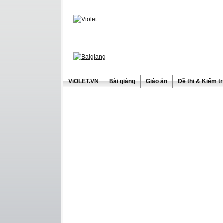
ViOLET.VN
Bài giảng
Giáo án
Đề thi & Kiểm t