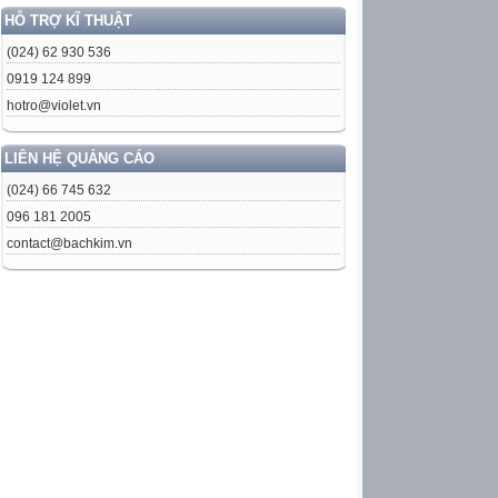
HỖ TRỢ KĨ THUẬT
(024) 62 930 536
0919 124 899
hotro@violet.vn
LIÊN HỆ QUẢNG CÁO
(024) 66 745 632
096 181 2005
contact@bachkim.vn