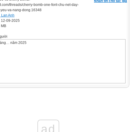
Nhắn tin cho tác giả
iet.com/threads/cherry-bomb-one-font-chu-net-day-
-yeu-va-nang-dong.16348
ị Lan Anh
' 12-09-2025
9 MB
gười
háng… năm 2025
ì?
 Ngựa
ad
một chỗ