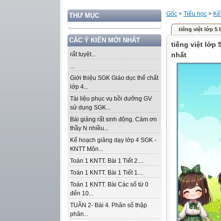
Gốc
>
Tiểu học
>
Kế
THƯ MỤC
tiếng việt lớp 5 
CÁC Ý KIẾN MỚI NHẤT
tiếng việt lớp 
rất tuyệt...
nhất
...
Giới thiệu SGK Giáo dục thể chất
lớp 4...
Tài liệu phục vụ bồi dưỡng GV
sử dụng SGK...
Bài giảng rất sinh động. Cảm ơn
thầy N nhiều...
Kế hoạch giảng dạy lớp 4 SGK -
KNTT Môn...
Toán 1 KNTT. Bài 1 Tiết 2....
Toán 1 KNTT. Bài 1 Tiết 1....
Toán 1 KNTT. Bài Các số từ 0
đến 10...
TUẦN 2- Bài 4. Phân số thập
phân...