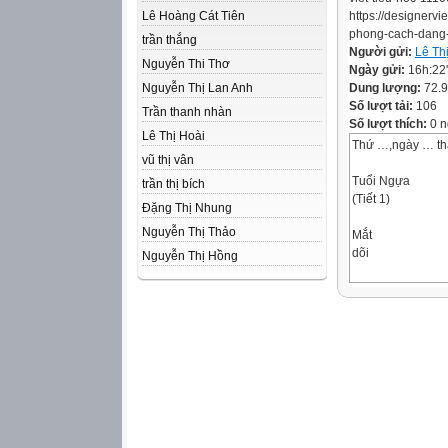
Lê Hoàng Cát Tiên
https://designerv
phong-cach-dang
trần thắng
Người gửi:
Lê Th
Nguyễn Thi Thơ
Ngày gửi:
16h:22
Nguyễn Thị Lan Anh
Dung lượng:
72.
Số lượt tải:
106
Trần thanh nhàn
Số lượt thích:
0 n
Lê Thị Hoài
Thứ …,ngày … t
vũ thị vân
Tuổi Ngựa
trần thị bích
(Tiết 1)
Đặng Thị Nhung
Nguyễn Thị Thảo
Mắt
dõi
Nguyễn Thị Hồng
Tai
nghe
Tay
dò
Tuổi Ngựa
-Mẹ ơi, con tuổi g
-Tuổi con là tuổi
Ngựa không yên 