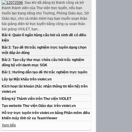
Sau khi đã đăng ký thành công và trở
thành thành viên của Thư viện trực tuyến, nếu bạn
muốn tạo trang riêng cho Trường, Phòng Giáo dục, Sở
Giáo dục, cho cá nhân mình hay bạn muốn soạn thảo
bài giảng điện tử trực tuyến bằng công cụ soạn thảo
bài giảng ViOLET, bạn...
Bài 4: Quản lí ngân hàng câu hỏi và sinh đề có điều
kiện
Bài 3: Tạo đề thi trắc nghiệm trực tuyến dạng chọn
một đáp án đúng
Bài 2: Tạo cây thư mục chứa câu hỏi trắc nghiệm
đồng bộ với danh mục SGK
Bài 1: Hướng dẫn tạo đề thi trắc nghiệm trực tuyến
Lấy lại Mật khẩu trên violet.vn
Kích hoạt tài khoản (Xác nhận thông tin liên hệ) trên
violet.vn
Đăng ký Thành viên trên Thư viện ViOLET
Tạo website Thư viện Giáo dục trên violet.vn
Hỗ trợ trực tuyến trên violet.vn bằng Phần mềm điều
khiển máy tính từ xa TeamViewer
Xem tiếp