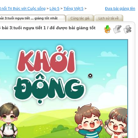
t nối Tri thức với Cuộc sống
>
Lớp 5
>
Tiếng Việt 5
>
Đưa bài giảng lên
bài 3:tuổi ngựa tiết ... giảng tốt nhất
Cùng tác giả
Lịch sử tải về
5 bài 3:tuổi ngựa tiết 1 / để được bài giảng tốt