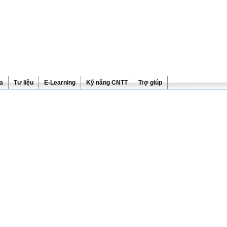
ra
Tư liệu
E-Learning
Kỹ năng CNTT
Trợ giúp