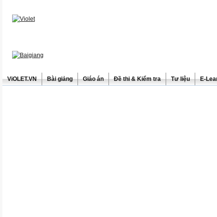
ViOLET.VN
Bài giảng
Giáo án
Đề thi & Kiểm tra
Tư liệu
E-Lea