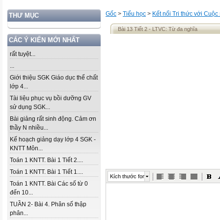
Gốc
>
Tiểu học
>
Kết nối Tri thức với Cuộc
THƯ MỤC
Bài 13 Tiết 2 - LTVC: Từ đa nghĩa
CÁC Ý KIẾN MỚI NHẤT
rất tuyệt...
...
Giới thiệu SGK Giáo dục thể chất
lớp 4...
Tài liệu phục vụ bồi dưỡng GV
sử dụng SGK...
Bài giảng rất sinh động. Cảm ơn
thầy N nhiều...
Kế hoạch giảng dạy lớp 4 SGK -
KNTT Môn...
Toán 1 KNTT. Bài 1 Tiết 2....
Toán 1 KNTT. Bài 1 Tiết 1....
Kích thước font
Toán 1 KNTT. Bài Các số từ 0
đến 10...
TUẦN 2- Bài 4. Phân số thập
phân...