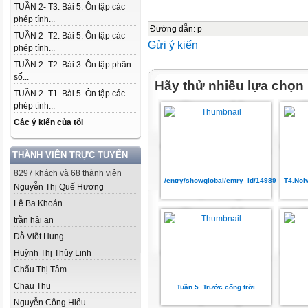
TUẦN 2- T3. Bài 5. Ôn tập các
phép tính...
Đường dẫn
:
p
TUẦN 2- T2. Bài 5. Ôn tập các
Gửi ý kiến
phép tính...
TUẦN 2- T2. Bài 3. Ôn tập phân
số...
Hãy thử nhiều lựa chọn
TUẦN 2- T1. Bài 5. Ôn tập các
phép tính...
Các ý kiến của tôi
THÀNH VIÊN TRỰC TUYẾN
8297 khách và 68 thành viên
/entry/showglobal/entry_id/14989736
T4.Noi
Nguyễn Thị Quế Hương
Lê Ba Khoán
trần hải an
Đỗ Viõt Hung
Huỳnh Thị Thùy Linh
Chẩu Thị Tâm
Chau Thu
Tuần 5. Trước cổng trời
Nguyễn Công Hiếu