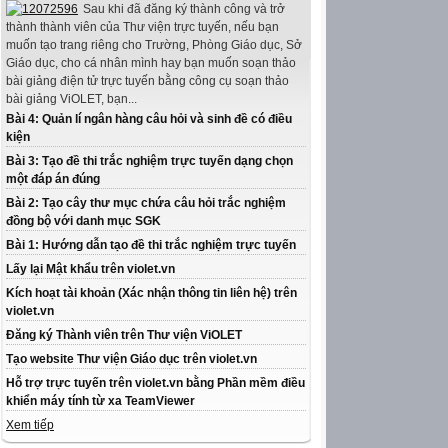
Sau khi đã đăng ký thành công và trở
thành thành viên của Thư viện trực tuyến, nếu bạn
muốn tạo trang riêng cho Trường, Phòng Giáo dục, Sở
Giáo dục, cho cá nhân mình hay bạn muốn soạn thảo
bài giảng điện tử trực tuyến bằng công cụ soạn thảo
bài giảng ViOLET, bạn...
Bài 4: Quản lí ngân hàng câu hỏi và sinh đề có điều
kiện
Bài 3: Tạo đề thi trắc nghiệm trực tuyến dạng chọn
một đáp án đúng
Bài 2: Tạo cây thư mục chứa câu hỏi trắc nghiệm
đồng bộ với danh mục SGK
Bài 1: Hướng dẫn tạo đề thi trắc nghiệm trực tuyến
Lấy lại Mật khẩu trên violet.vn
Kích hoạt tài khoản (Xác nhận thông tin liên hệ) trên
violet.vn
Đăng ký Thành viên trên Thư viện ViOLET
Tạo website Thư viện Giáo dục trên violet.vn
Hỗ trợ trực tuyến trên violet.vn bằng Phần mềm điều
khiển máy tính từ xa TeamViewer
Xem tiếp