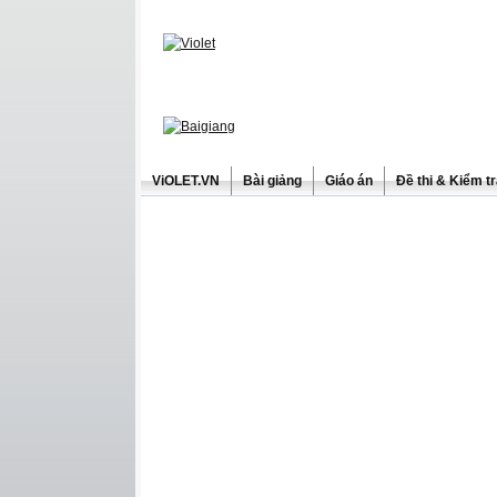
ViOLET.VN
Bài giảng
Giáo án
Đề thi & Kiểm t