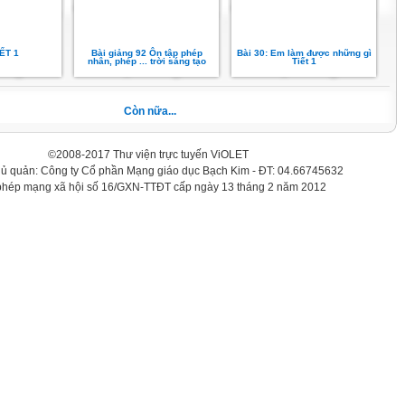
IẾT 1
Bài giảng 92 Ôn tập phép
Bài 30: Em làm được những gì
nhân, phép ... trời sáng tạo
Tiết 1
Còn nữa...
©2008-2017 Thư viện trực tuyến ViOLET
hủ quản: Công ty Cổ phần Mạng giáo dục Bạch Kim - ĐT: 04.66745632
phép mạng xã hội số 16/GXN-TTĐT cấp ngày 13 tháng 2 năm 2012