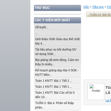
Gốc
>
Tiểu học
>
Ch
THƯ MỤC
TUẦN 12 -BAI 3
CÁC Ý KIẾN MỚI NHẤT
rất tuyệt...
...
Giới thiệu SGK Giáo dục thể chất
lớp 4...
Tài liệu phục vụ bồi dưỡng GV
sử dụng SGK...
Bài giảng rất sinh động. Cảm ơn
thầy N nhiều...
Kế hoạch giảng dạy lớp 4 SGK -
KNTT Môn...
Toán 1 KNTT. Bài 1 Tiết 2....
Toán 1 KNTT. Bài 1 Tiết 1....
TU
LÀ
Toán 1 KNTT. Bài Các số từ 0
đến 10...
Lai 
TUẦN 2- Bài 4. Phân số thập
phân...