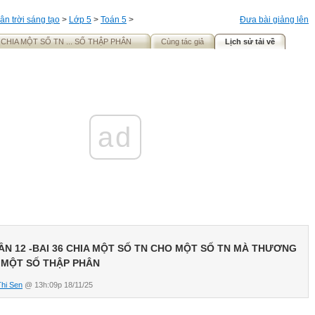
ân trời sáng tạo
>
Lớp 5
>
Toán 5
>
Đưa bài giảng lên
6 CHIA MỘT SỐ TN ... SỐ THẬP PHÂN
Cùng tác giả
Lịch sử tải về
ad
ẦN 12 -BAI 36 CHIA MỘT SỐ TN CHO MỘT SỐ TN MÀ THƯƠNG
 MỘT SỐ THẬP PHÂN
Thi Sen
@ 13h:09p 18/11/25