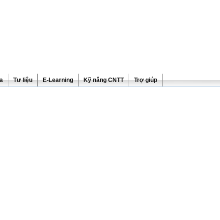
ra
Tư liệu
E-Learning
Kỹ năng CNTT
Trợ giúp