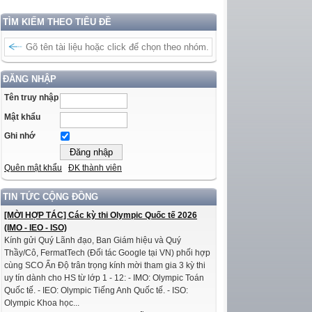
TÌM KIẾM THEO TIÊU ĐỀ
ĐĂNG NHẬP
Tên truy nhập
Mật khẩu
Ghi nhớ
Quên mật khẩu
ĐK thành viên
TIN TỨC CỘNG ĐỒNG
[MỜI HỢP TÁC] Các kỳ thi Olympic Quốc tế 2026
(IMO - IEO - ISO)
Kính gửi Quý Lãnh đạo, Ban Giám hiệu và Quý
Thầy/Cô, FermatTech (Đối tác Google tại VN) phối hợp
cùng SCO Ấn Độ trân trọng kính mời tham gia 3 kỳ thi
uy tín dành cho HS từ lớp 1 - 12: - IMO: Olympic Toán
Quốc tế. - IEO: Olympic Tiếng Anh Quốc tế. - ISO:
Olympic Khoa học...