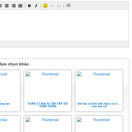
 lựa chọn khác
áng tạo
TUẦN 17-BAI 52 ÔN TẬP SỐ
tìm hai số khi biết hiệu và tỉ ...
THẬP PHÂN
của hai số