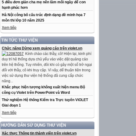
5 điều đơn giản cha mẹ nên làm mỗi ngày để con
hạnh phúc hơn
Hà Nội công bố cấu trúc định dạng đề minh họa 7
môn thi lớp 10 năm 2025
Xem tiếp
TIN TỨC THƯ VIỆN
Chức năng Dừng xem quảng cáo trên violet.vn
Kính chào các thầy, cô! Hiện tại, kinh phí
duy trì hệ thống dựa chủ yếu vào việc đặt quảng cáo
trên hệ thống. Tuy nhiên, đôi khi có gây một số trở ngại
đối với thầy, cô khi truy cập. Vì vậy, để thuận tiện trong
việc sử dụng thư viện hệ thống đã cung cấp chức
năng...
Khắc phục hiện tượng không xuất hiện menu Bộ
công cụ Violet trên PowerPoint và Word
Thử nghiệm Hệ thống Kiểm tra Trực tuyến ViOLET
Giai đoạn 1
Xem tiếp
HƯỚNG DẪN SỬ DỤNG THƯ VIỆN
Xác thực Thông tin thành viên trên violet.vn