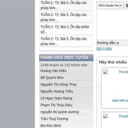
TUẦN 2- T3. Bài 5. Ôn tập các
Kích thước font
phép tính...
TUẦN 2- T2. Bài 5. Ôn tập các
phép tính...
TUẦN 2- T2. Bài 3. Ôn tập phân
số...
TUẦN 2- T1. Bài 5. Ôn tập các
Đường dẫn
:
p
phép tính...
Gửi ý kiến
THÀNH VIÊN TRỰC TUYẾN
Hãy thử nhiều
2248 khách và 132 thành viên
Hoàng Văn Hiếu
Bế Quỳnh Như
Nguyễn Thị Hồng Thúy
Nguyễn Hoàng Triều
Lê Ngọc Nam Giang
chân trời s
Phạm Thị Thúy Diệu
nguyễn thị quỳnh dương
Trần Thuỳ Dương
Bùi Đức Bình