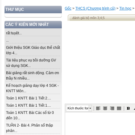
Gốc
>
THCS (Chương trình cũ)
>
Tin học
THƯ MỤC
đánh giá bộ môn 3;4;5
CÁC Ý KIẾN MỚI NHẤT
rất tuyệt...
...
Giới thiệu SGK Giáo dục thể chất
lớp 4...
Tài liệu phục vụ bồi dưỡng GV
sử dụng SGK...
Bài giảng rất sinh động. Cảm ơn
thầy N nhiều...
Kế hoạch giảng dạy lớp 4 SGK -
KNTT Môn...
Toán 1 KNTT. Bài 1 Tiết 2....
Toán 1 KNTT. Bài 1 Tiết 1....
Kích thước font
Toán 1 KNTT. Bài Các số từ 0
đến 10...
TUẦN 2- Bài 4. Phân số thập
phân...