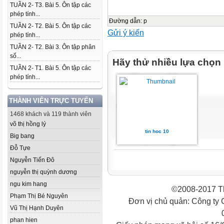
TUẦN 2- T3. Bài 5. Ôn tập các
phép tính...
Đường dẫn
:
p
TUẦN 2- T2. Bài 5. Ôn tập các
Gửi ý kiến
phép tính...
TUẦN 2- T2. Bài 3. Ôn tập phân
số...
Hãy thử nhiều lựa chọn
TUẦN 2- T1. Bài 5. Ôn tập các
phép tính...
THÀNH VIÊN TRỰC TUYẾN
1468 khách và 119 thành viên
võ thị hồng lý
tin hoc 10
Big bang
Đỗ Tựe
Nguyễn Tiến Đô
nguyễn thị quỳnh dương
ngu kim hang
©2008-2017 Th
Phạm Thị Bé Nguyên
Đơn vị chủ quản: Công ty
Vũ Thị Hạnh Duyên
phan hien