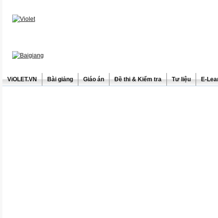
ViOLET.VN
Bài giảng
Giáo án
Đề thi & Kiểm tra
Tư liệu
E-Lea