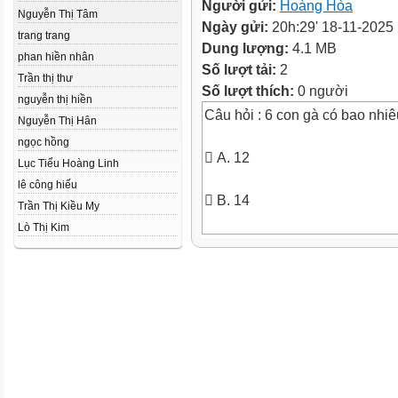
Người gửi:
Hoàng Hòa
Nguyễn Thị Tâm
Ngày gửi:
20h:29' 18-11-2025
trang trang
Dung lượng:
4.1 MB
phan hiền nhân
Số lượt tải:
2
Trần thị thư
Số lượt thích:
0 người
nguyễn thị hiền
Câu hỏi : 6 con gà có bao nhi
Nguyễn Thị Hân
ngọc hồng
 A. 12
Lục Tiểu Hoàng Linh
lê công hiếu
 B. 14
Trần Thị Kiều My
Lò Thị Kim
 C. 10
 D. 8
Câu hỏi: 2 bàn tay có bao nhi
 A. 8