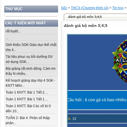
Gốc
>
THCS (Chương trình cũ)
>
Tin học
THƯ MỤC
đánh giá bộ môn 3;4;5
CÁC Ý KIẾN MỚI NHẤT
đánh giá bộ môn 3;4;5
rất tuyệt...
...
Giới thiệu SGK Giáo dục thể chất
lớp 4...
Tài liệu phục vụ bồi dưỡng GV
sử dụng SGK...
Bài giảng rất sinh động. Cảm ơn
thầy N nhiều...
Kế hoạch giảng dạy lớp 4 SGK -
KNTT Môn...
Toán 1 KNTT. Bài 1 Tiết 2....
Toán 1 KNTT. Bài 1 Tiết 1....
Toán 1 KNTT. Bài Các số từ 0
đến 10...
TUẦN 2- Bài 4. Phân số thập
phân...