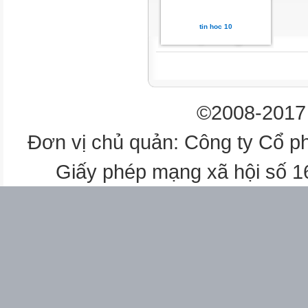
 A. 4
tin hoc 10
 B. 6
 C. 10
 D. 8
©2008-2017 
Đơn vị chủ quản: Công ty Cổ p
Giấy phép mạng xã hội số 