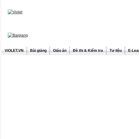
ViOLET.VN
Bài giảng
Giáo án
Đề thi & Kiểm tra
Tư liệu
E-Lea