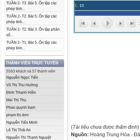
TUẦN 2- T3. Bài 5. Ôn tập các
phép tính...
TUẦN 2- T2. Bài 5. Ôn tập các
phép tính...
TUẦN 2- T2. Bài 3. Ôn tập phân
số...
TUẦN 2- T1. Bài 5. Ôn tập các
phép tính...
THÀNH VIÊN TRỰC TUYẾN
5583 khách và 57 thành viên
Nguyễn Ngọc Tiến
Vũ Thị Thu Hường
Đinh THanh Hiền
Mai Thị Thu
Phan quynh tram
phạm thị dơn
Nguyễn Tiến Minh
(
Tài liệu chưa được thẩm định
)
Lê Thị Thái An
Nguồn:
Hoàng Trung Hòa - Đ
Nguyễn Thi Thanh Nguyệt