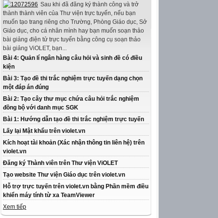
Sau khi đã đăng ký thành công và trở
thành thành viên của Thư viện trực tuyến, nếu bạn
muốn tạo trang riêng cho Trường, Phòng Giáo dục, Sở
Giáo dục, cho cá nhân mình hay bạn muốn soạn thảo
bài giảng điện tử trực tuyến bằng công cụ soạn thảo
bài giảng ViOLET, bạn...
Bài 4: Quản lí ngân hàng câu hỏi và sinh đề có điều
kiện
Bài 3: Tạo đề thi trắc nghiệm trực tuyến dạng chọn
một đáp án đúng
Bài 2: Tạo cây thư mục chứa câu hỏi trắc nghiệm
đồng bộ với danh mục SGK
Bài 1: Hướng dẫn tạo đề thi trắc nghiệm trực tuyến
Lấy lại Mật khẩu trên violet.vn
Kích hoạt tài khoản (Xác nhận thông tin liên hệ) trên
violet.vn
Đăng ký Thành viên trên Thư viện ViOLET
Tạo website Thư viện Giáo dục trên violet.vn
Hỗ trợ trực tuyến trên violet.vn bằng Phần mềm điều
khiển máy tính từ xa TeamViewer
Xem tiếp