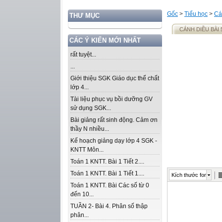
Gốc
>
Tiểu học
>
Cá
THƯ MỤC
CÁNH DIỀU BÀI 
CÁC Ý KIẾN MỚI NHẤT
rất tuyệt...
...
Giới thiệu SGK Giáo dục thể chất
lớp 4...
Tài liệu phục vụ bồi dưỡng GV
sử dụng SGK...
Bài giảng rất sinh động. Cảm ơn
thầy N nhiều...
Kế hoạch giảng dạy lớp 4 SGK -
KNTT Môn...
Toán 1 KNTT. Bài 1 Tiết 2....
Toán 1 KNTT. Bài 1 Tiết 1....
Kích thước font
Toán 1 KNTT. Bài Các số từ 0
đến 10...
TUẦN 2- Bài 4. Phân số thập
phân...