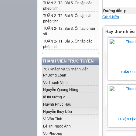
TUẦN 2- T3. Bài 5. Ôn tập các
phép tính...
Đường dẫn
:
p
TUẦN 2- T2. Bài 5. Ôn tập các
Gửi ý kiến
phép tính...
TUẦN 2- T2. Bài 3. Ôn tập phân
Hãy thử nhiều
số...
TUẦN 2- T1. Bài 5. Ôn tập các
phép tính...
THÀNH VIÊN TRỰC TUYẾN
767 khách và 59 thành viên
TUẦN 10 B
Phương Loan
Võ Thành Vinh
Nguyễn Quang Năng
lê thị tường vi
Huỳnh Phúc Hậu
Nguyễn thúy kiều
Vi Văn Tình
LUYỆN TẬP 
Lê Thị Ngọc Ánh
Võ Phương