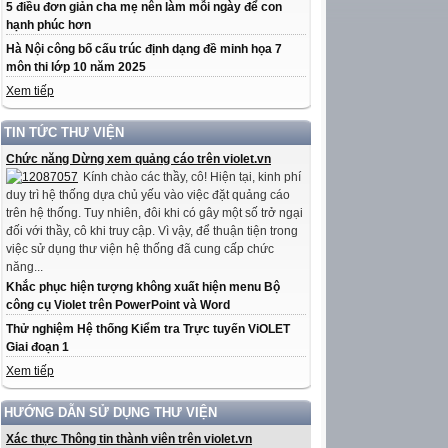
5 điều đơn giản cha mẹ nên làm mỗi ngày để con
hạnh phúc hơn
Hà Nội công bố cấu trúc định dạng đề minh họa 7
môn thi lớp 10 năm 2025
Xem tiếp
TIN TỨC THƯ VIỆN
Chức năng Dừng xem quảng cáo trên violet.vn
Kính chào các thầy, cô! Hiện tại, kinh phí
duy trì hệ thống dựa chủ yếu vào việc đặt quảng cáo
trên hệ thống. Tuy nhiên, đôi khi có gây một số trở ngại
đối với thầy, cô khi truy cập. Vì vậy, để thuận tiện trong
việc sử dụng thư viện hệ thống đã cung cấp chức
năng...
Khắc phục hiện tượng không xuất hiện menu Bộ
công cụ Violet trên PowerPoint và Word
Thử nghiệm Hệ thống Kiểm tra Trực tuyến ViOLET
Giai đoạn 1
Xem tiếp
HƯỚNG DẪN SỬ DỤNG THƯ VIỆN
Xác thực Thông tin thành viên trên violet.vn