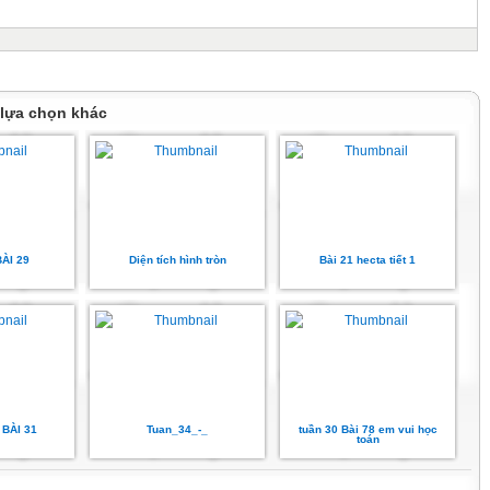
 lựa chọn khác
ÀI 29
Diện tích hình tròn
Bài 21 hecta tiết 1
BÀI 31
Tuan_34_-_
tuần 30 Bài 78 em vui học
toán