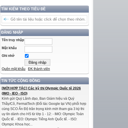
TÌM KIẾM THEO TIÊU ĐỀ
ĐĂNG NHẬP
Tên truy nhập
Mật khẩu
Ghi nhớ
Quên mật khẩu
ĐK thành viên
TIN TỨC CỘNG ĐỒNG
[MỜI HỢP TÁC] Các kỳ thi Olympic Quốc tế 2026
(IMO - IEO - ISO)
Kính gửi Quý Lãnh đạo, Ban Giám hiệu và Quý
Thầy/Cô, FermatTech (Đối tác Google tại VN) phối hợp
cùng SCO Ấn Độ trân trọng kính mời tham gia 3 kỳ thi
uy tín dành cho HS từ lớp 1 - 12: - IMO: Olympic Toán
Quốc tế. - IEO: Olympic Tiếng Anh Quốc tế. - ISO:
Olympic Khoa học...