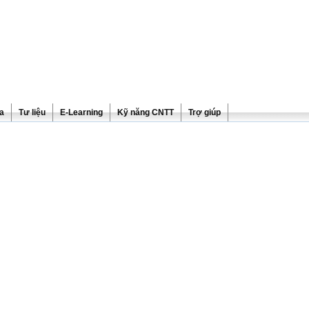
ra
Tư liệu
E-Learning
Kỹ năng CNTT
Trợ giúp