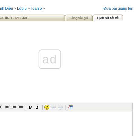
nh Diều
>
Lớp 5
>
Toán 5
>
Đưa bài giảng lên
50 HÌNH TAM GIÁC
Cùng tác giả
Lịch sử tải về
ad