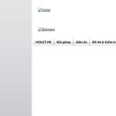
ViOLET.VN
Bài giảng
Giáo án
Đề thi & Kiểm t