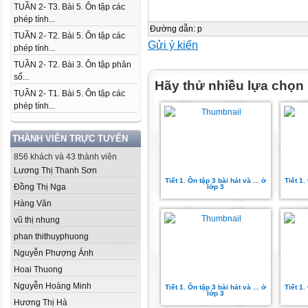
TUẦN 2- T3. Bài 5. Ôn tập các
phép tính...
Đường dẫn
:
p
TUẦN 2- T2. Bài 5. Ôn tập các
Gửi ý kiến
phép tính...
TUẦN 2- T2. Bài 3. Ôn tập phân
số...
Hãy thử nhiều lựa chọn
TUẦN 2- T1. Bài 5. Ôn tập các
phép tính...
THÀNH VIÊN TRỰC TUYẾN
856 khách và 43 thành viên
Lương Thị Thanh Sơn
Tiết 1. Ôn tập 3 bài hát và ... ở
Tiết 1.
Đồng Thị Nga
lớp 3
Hàng Văn
vũ thị nhung
phan thithuyphuong
Nguyễn Phượng Ánh
Hoai Thuong
Nguyễn Hoàng Minh
Tiết 1. Ôn tập 3 bài hát và ... ở
Tiết 1.
lớp 3
Hương Thị Hà