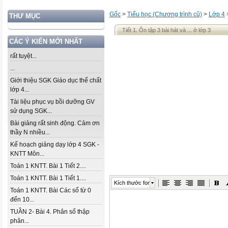
Gốc
>
Tiểu học (Chương trình cũ)
>
Lớp 4
THƯ MỤC
Tiết 1. Ôn tập 3 bài hát và ... ở lớp 3
CÁC Ý KIẾN MỚI NHẤT
rất tuyệt...
...
Giới thiệu SGK Giáo dục thể chất
lớp 4...
Tài liệu phục vụ bồi dưỡng GV
sử dụng SGK...
Bài giảng rất sinh động. Cảm ơn
thầy N nhiều...
Kế hoạch giảng dạy lớp 4 SGK -
KNTT Môn...
Toán 1 KNTT. Bài 1 Tiết 2....
Toán 1 KNTT. Bài 1 Tiết 1....
Kích thước font
Toán 1 KNTT. Bài Các số từ 0
đến 10...
TUẦN 2- Bài 4. Phân số thập
phân...