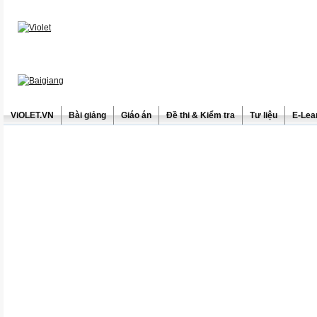
ViOLET.VN
Bài giảng
Giáo án
Đề thi & Kiểm tra
Tư liệu
E-Lea