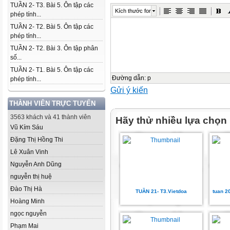
TUẦN 2- T3. Bài 5. Ôn tập các
Kích thước font
phép tính...
TUẦN 2- T2. Bài 5. Ôn tập các
phép tính...
TUẦN 2- T2. Bài 3. Ôn tập phân
số...
TUẦN 2- T1. Bài 5. Ôn tập các
Đường dẫn
:
p
phép tính...
Gửi ý kiến
THÀNH VIÊN TRỰC TUYẾN
3563 khách và 41 thành viên
Hãy thử nhiều lựa chọn
Vũ Kím Sáu
Đặng Thị Hồng Thi
Lê Xuân Vinh
Nguyễn Anh Dũng
nguyễn thị huệ
Đào Thị Hà
TUẦN 21- T3.Vietdoa
tuan 2
Hoàng Minh
ngọc nguyễn
Phạm Mai