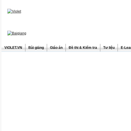
ViOLET.VN
Bài giảng
Giáo án
Đề thi & Kiểm tra
Tư liệu
E-Lea