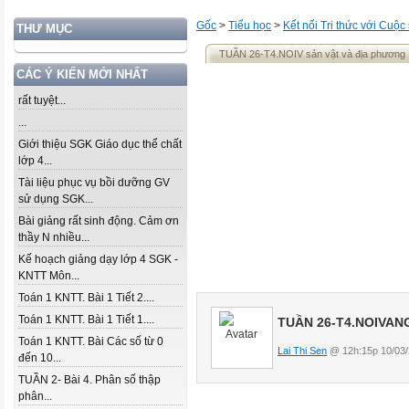
Gốc
>
Tiểu học
>
Kết nối Tri thức với Cuộc
THƯ MỤC
TUẦN 26-T4.NOIV sản vật và địa phương
CÁC Ý KIẾN MỚI NHẤT
rất tuyệt...
...
Giới thiệu SGK Giáo dục thể chất
lớp 4...
Tài liệu phục vụ bồi dưỡng GV
sử dụng SGK...
Bài giảng rất sinh động. Cảm ơn
thầy N nhiều...
Kế hoạch giảng dạy lớp 4 SGK -
KNTT Môn...
Toán 1 KNTT. Bài 1 Tiết 2....
Toán 1 KNTT. Bài 1 Tiết 1....
TUẦN 26-T4.NOIVANG
Toán 1 KNTT. Bài Các số từ 0
Lai Thi Sen
@ 12h:15p 10/03/
đến 10...
TUẦN 2- Bài 4. Phân số thập
phân...