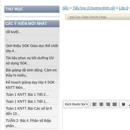
Gốc
>
Tiểu học (Chương trình cũ)
>
Lớp 2
THƯ MỤC
bài Con Chim Chích Choè
CÁC Ý KIẾN MỚI NHẤT
rất tuyệt...
...
Giới thiệu SGK Giáo dục thể chất
lớp 4...
Tài liệu phục vụ bồi dưỡng GV
sử dụng SGK...
Bài giảng rất sinh động. Cảm ơn
thầy N nhiều...
Kế hoạch giảng dạy lớp 4 SGK -
KNTT Môn...
Toán 1 KNTT. Bài 1 Tiết 2....
Toán 1 KNTT. Bài 1 Tiết 1....
Kích thước font
Toán 1 KNTT. Bài Các số từ 0
đến 10...
TUẦN 2- Bài 4. Phân số thập
phân...