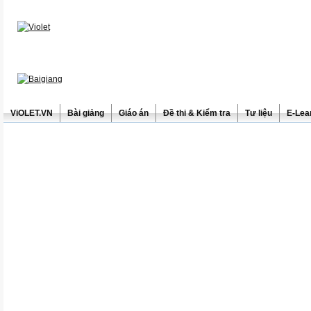
ViOLET.VN
Bài giảng
Giáo án
Đề thi & Kiểm tra
Tư liệu
E-Lea