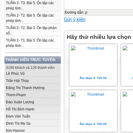
TUẦN 2- T3. Bài 5. Ôn tập các
phép tính...
Đường dẫn
:
p
TUẦN 2- T2. Bài 5. Ôn tập các
Gửi ý kiến
phép tính...
TUẦN 2- T2. Bài 3. Ôn tập phân
số...
Hãy thử nhiều lựa chọn
TUẦN 2- T1. Bài 5. Ôn tập các
phép tính...
THÀNH VIÊN TRỰC TUYẾN
3190 khách và 126 thành viên
Lê Phúc Vũ
Âm nhạc 3: Tiết 24
Trần Hải Thúy
Đặng Thị Thanh Hường
Thơm Phạm
Đào Xuân Lượng
Hồ Thị Bích Hạnh
Đàm Văn Tuấn
Đinh Thị My Sa
Âm nhạc 4: Tiết 29
Kim Hansol