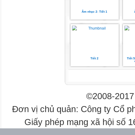
Câu 1+2
Âm nhạc 2: Tiết 1
TẬP HÁT TỪNG CÂU
Câu 3
TẬP HÁT TỪNG CÂU
Câu 4
Tiết 2
Tiết 
TẬP HÁT TỪNG CÂU
Câu 3+4
©2008-2017 
TẬP HÁT TỪNG CÂU
Đơn vị chủ quản: Công ty Cổ p
Câu 5
Giấy phép mạng xã hội số 
TẬP HÁT TỪNG CÂU