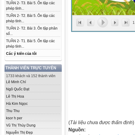
TUẦN 2- T3. Bài 5. Ôn tập các
phép tính...
TUẦN 2- T2. Bài 5. Ôn tập các
phép tính...
1
TUẦN 2- T2. Bài 3. Ôn tập phân
số...
TUẦN 2- T1. Bài 5. Ôn tập các
phép tính...
Các ý kiến của tôi
THÀNH VIÊN TRỰC TUYẾN
1733 khách và 152 thành viên
Lê Minh Chí
Ngô Quốc Đạt
Lê Thị Hoa
Hà Kim Ngọc
Thu Thu
ksor h per
(
Tài liệu chưa được thẩm định
)
Vũ Thị Thùy Dung
Nguồn:
Nguyễn Thị Đẹp