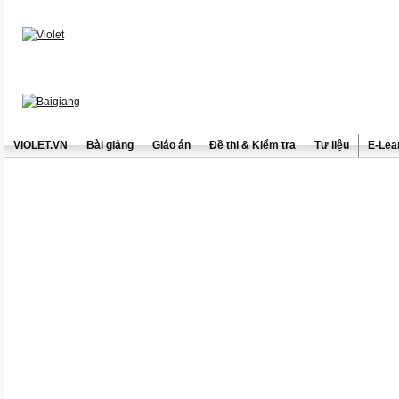
ViOLET.VN
Bài giảng
Giáo án
Đề thi & Kiểm tra
Tư liệu
E-Lea