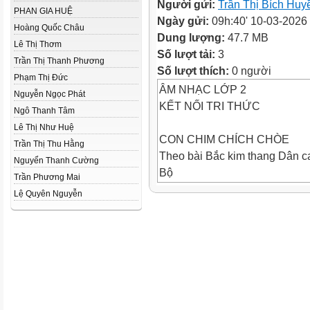
Người gửi:
Trần Thị Bích Huy
PHAN GIA HUỆ
Ngày gửi:
09h:40' 10-03-2026
Hoàng Quốc Châu
Dung lượng:
47.7 MB
Lê Thị Thơm
Số lượt tải:
3
Trần Thị Thanh Phương
Số lượt thích:
0 người
Phạm Thị Đức
ÂM NHẠC LỚP 2
Nguyễn Ngọc Phát
KẾT NỐI TRI THỨC
Ngô Thanh Tâm
Lê Thị Như Huệ
CON CHIM CHÍCH CHÒE
Trần Thị Thu Hằng
Theo bài Bắc kim thang Dân 
Nguyển Thanh Cường
Bộ
Trần Phương Mai
Lời mới: Việt Anh
Lệ Quyên Nguyễn
hát m
Nghe giai
điẫệuu
ĐỌC LỜI CA