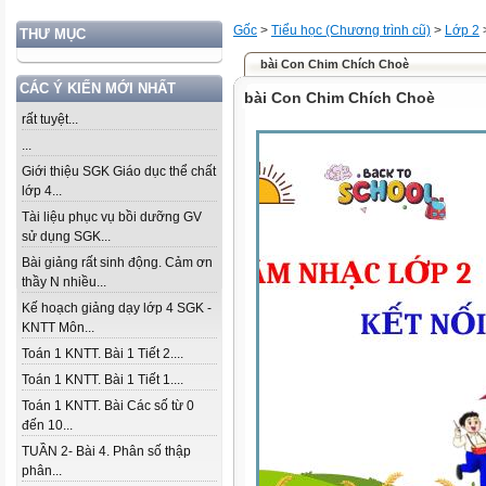
Gốc
>
Tiểu học (Chương trình cũ)
>
Lớp 2
THƯ MỤC
bài Con Chim Chích Choè
CÁC Ý KIẾN MỚI NHẤT
bài Con Chim Chích Choè
rất tuyệt...
...
Giới thiệu SGK Giáo dục thể chất
lớp 4...
Tài liệu phục vụ bồi dưỡng GV
sử dụng SGK...
Bài giảng rất sinh động. Cảm ơn
thầy N nhiều...
Kế hoạch giảng dạy lớp 4 SGK -
KNTT Môn...
Toán 1 KNTT. Bài 1 Tiết 2....
Toán 1 KNTT. Bài 1 Tiết 1....
Toán 1 KNTT. Bài Các số từ 0
đến 10...
TUẦN 2- Bài 4. Phân số thập
phân...